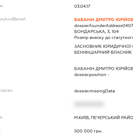
e:
03.04.17
ersAndBenef:
БАБАНІН ДМИТРО ЮРІЙО
dossier.founderAddress
0407
БОНДАРСЬКА, 3, 104
Розмір внеску до статутног
ЗАСНОВНИК ЮРИДИЧНОЇ 
БЕНІФІЦІАРНИЙ ВЛАСНИК 
БАБАНІН ДМИТРО ЮРІЙО
dossier.position -
iaries:
dossier.missingData
XXXXXXXXXX
s:
М.КИЇВ, ПЕЧЕРСЬКИЙ РАЙ
:
500 000 грн.