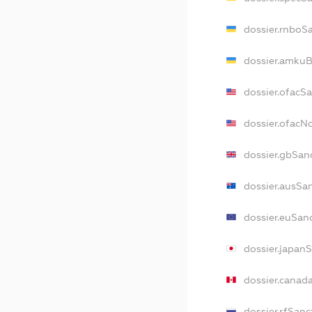
dossier.rnboS
dossier.amkuB
dossier.ofacS
dossier.ofac
dossier.gbSan
dossier.ausSa
dossier.euSan
dossier.japan
dossier.canad
dossier.rfSanc