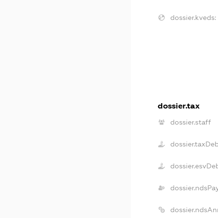
dossier.kveds:
dossier.tax
dossier.staff
dossier.taxDe
dossier.esvDe
dossier.ndsPa
dossier.ndsAn