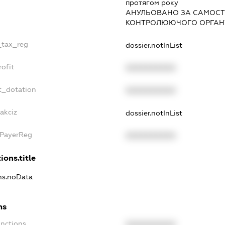
протягом року
АНУЛЬОВАНО ЗА САМОСТ
КОНТРОЛЮЮЧОГО ОРГАНУ
_tax_reg
dossier.notInList
ofit
XXXXXXXXXX
t_dotation
XXXXXXXXXX
akciz
dossier.notInList
xPayerReg
XXXXXXXXXX
ions.title
ons.noData
ns
anctions
XXXXXXXXXX