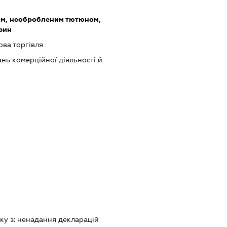
ом, необробленим тютюном,
рин
ова торгівля
нь комерційної діяльності й
ку з:
ненадання декларацiй