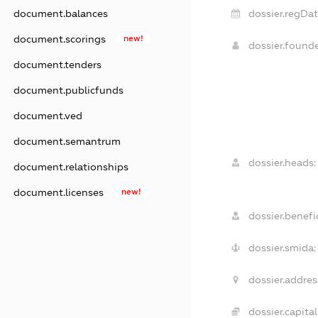
dossier.regDat
document.balances
document.scorings
new!
dossier.found
document.tenders
document.publicfunds
document.ved
document.semantrum
dossier.heads:
document.relationships
document.licenses
new!
dossier.benefic
dossier.smida:
dossier.addres
dossier.capital