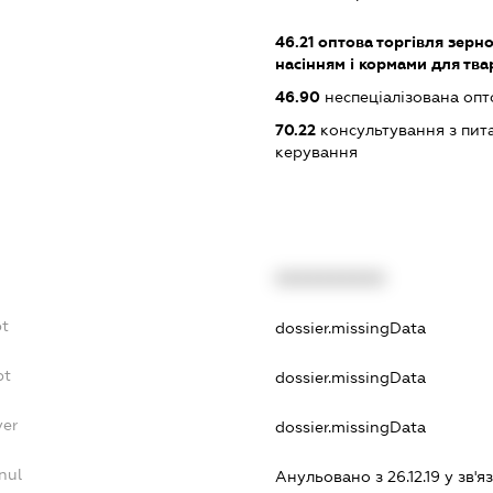
46.21
оптова торгівля зерн
насінням і кормами для тва
46.90
неспеціалізована опт
70.22
консультування з пита
керування
XXXXXXXXXX
bt
dossier.missingData
bt
dossier.missingData
yer
dossier.missingData
nul
Анульовано з 26.12.19 у зв'яз