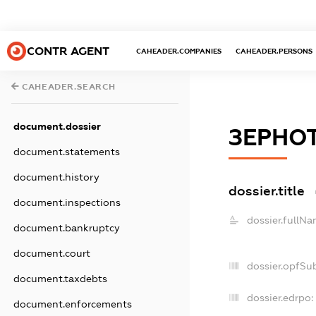
CONTR AGENT
CAHEADER.COMPANIES
CAHEADER.PERSONS
CAHEADER.SEARCH
document.dossier
ЗЕРНОТ
document.statements
document.history
dossier.title
document.inspections
dossier.fullNa
document.bankruptcy
document.court
dossier.opfSu
document.taxdebts
dossier.edrpo:
document.enforcements