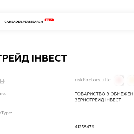
BETA
CAHEADER.PERSSEARCH
РЕЙД ІНВЕСТ
riskFactors.title
0
0
me:
ТОВАРИСТВО З ОБМЕЖЕН
ЗЕРНОТРЕЙД ІНВЕСТ
bType:
-
41258476