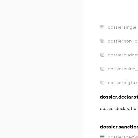
dossier.single
dossier.non_pr
dossier.budge
dossier.palne_
dossier.bigTa
dossier.declarat
dossier.declarati
dossier.sanctio
dossier.specS