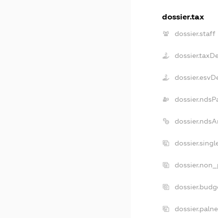
dossier.tax
dossier.staff
dossier.taxD
dossier.esvD
dossier.ndsP
dossier.ndsA
dossier.sing
dossier.non_
dossier.bud
dossier.paln