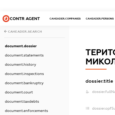
CONTR AGENT
CAHEADER.COMPANIES
CAHEADER.PERSONS
CAHEADER.SEARCH
document.dossier
ТЕРИТ
document.statements
МИКО
document.history
document.inspections
dossier.title
document.bankruptcy
dossier.full
document.court
document.taxdebts
dossier.opfS
document.enforcements