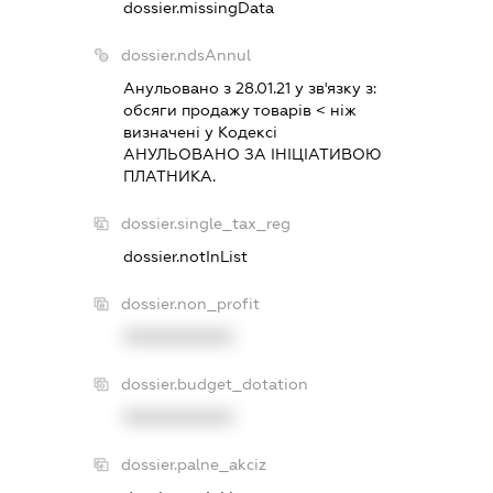
dossier.missingData
dossier.ndsAnnul
Анульовано з 28.01.21 у зв'язку з:
обсяги продажу товарiв < нiж
визначенi у Кодексi
АНУЛЬОВАНО ЗА IНIЦIАТИВОЮ
ПЛАТНИКА.
dossier.single_tax_reg
dossier.notInList
dossier.non_profit
XXXXXXXXXX
dossier.budget_dotation
XXXXXXXXXX
dossier.palne_akciz