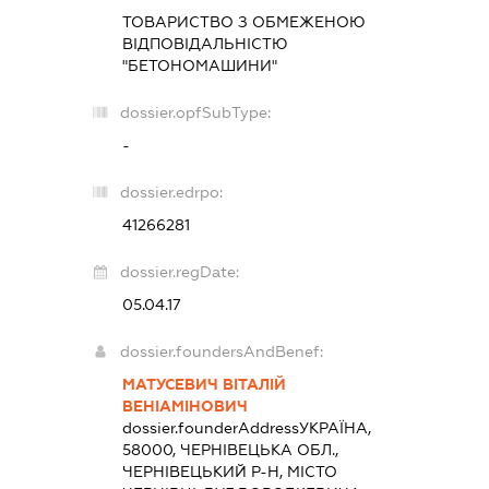
ТОВАРИСТВО З ОБМЕЖЕНОЮ
ВІДПОВІДАЛЬНІСТЮ
"БЕТОНОМАШИНИ"
dossier.opfSubType:
-
dossier.edrpo:
41266281
dossier.regDate:
05.04.17
dossier.foundersAndBenef:
МАТУСЕВИЧ ВІТАЛІЙ
ВЕНІАМІНОВИЧ
dossier.founderAddress
УКРАЇНА,
58000, ЧЕРНІВЕЦЬКА ОБЛ.,
ЧЕРНІВЕЦЬКИЙ Р-Н, МІСТО