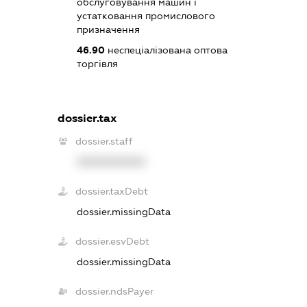
обслуговування машин і
устатковання промислового
призначення
46.90
неспеціалізована оптова
торгівля
dossier.tax
dossier.staff
XXXXXXXXXX
dossier.taxDebt
dossier.missingData
dossier.esvDebt
dossier.missingData
dossier.ndsPayer