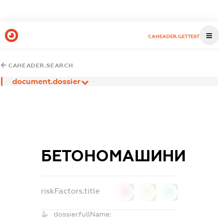
CAHEADER.GETTEST
CAHEADER.SEARCH
document.dossier
БЕТОНОМАШИНИ
riskFactors.title
0
0
0
dossier.fullName: