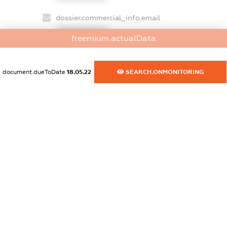
dossier.commercial_info.email
XXXXXXXXXX
freemium.actualData
dossier.commercial_info.website
XXXXXXXXXX
document.dueToDate
18.05.22
SEARCH.ONMONITORING
dossier.commercial_info.activity
XXXXXXXXXX
freemium.exampleText_1
freemium.exampleText_2
freemium.anonymousPerSearch2
FREEMIUM.DETAILS
FREEMIUM.REGISTER