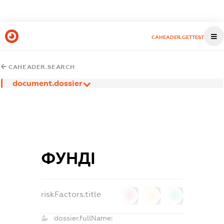
CAHEADER.GETTEST
CAHEADER.SEARCH
document.dossier
ФУНДІ
riskFactors.title
0
0
0
dossier.fullName: