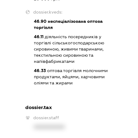
dossier.kveds:
46.90
неспеціалізована оптова
торгівля
46.11
діяльність посередників у
торгівлі сільськогосподарською
сировиною, живими тваринами,
текстильною сировиною та
напівфабрикатами
46.33
оптова торгівля молочними
продуктами, яйцями, харчовими
оліями та жирами
dossier.tax
dossier.staff
XXXXXXXXXX