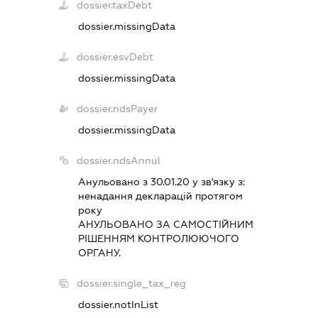
dossier.taxDebt
dossier.missingData
dossier.esvDebt
dossier.missingData
dossier.ndsPayer
dossier.missingData
dossier.ndsAnnul
Анульовано з 30.01.20 у зв'язку з:
ненадання декларацiй протягом
року
АНУЛЬОВАНО ЗА САМОСТIЙНИМ
РIШЕННЯМ КОНТРОЛЮЮЧОГО
ОРГАНУ.
dossier.single_tax_reg
dossier.notInList