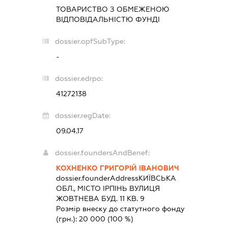
ТОВАРИСТВО З ОБМЕЖЕНОЮ
ВІДПОВІДАЛЬНІСТЮ
ФУНДІ
dossier.opfSubType:
-
dossier.edrpo:
41272138
dossier.regDate:
09.04.17
dossier.foundersAndBenef:
КОХНЕНКО ГРИГОРІЙ ІВАНОВИЧ
dossier.founderAddress
КИЇВСЬКА
ОБЛ., МІСТО ІРПІНЬ ВУЛИЦЯ
ЖОВТНЕВА БУД. 11 КВ. 9
Розмір внеску до статутного фонду
(грн.):
20 000
(100 %)