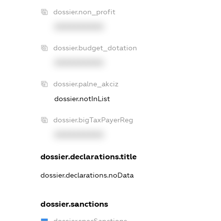
dossier.non_profit
XXXXXXXXXX
dossier.budget_dotation
XXXXXXXXXX
dossier.palne_akciz
dossier.notInList
dossier.bigTaxPayerReg
XXXXXXXXXX
dossier.declarations.title
dossier.declarations.noData
dossier.sanctions
dossier.specSanctions