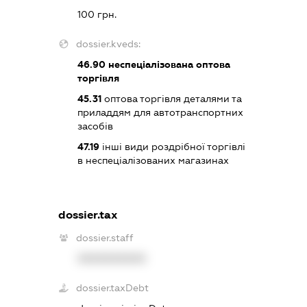
100 грн.
dossier.kveds:
46.90
неспеціалізована оптова
торгівля
45.31
оптова торгівля деталями та
приладдям для автотранспортних
засобів
47.19
інші види роздрібної торгівлі
в неспеціалізованих магазинах
dossier.tax
dossier.staff
XXXXXXXXXX
dossier.taxDebt