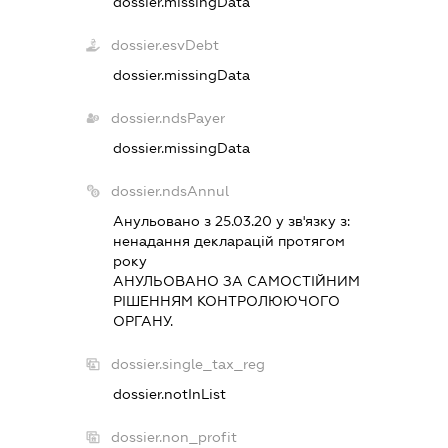
dossier.missingData
dossier.esvDebt
dossier.missingData
dossier.ndsPayer
dossier.missingData
dossier.ndsAnnul
Анульовано з 25.03.20 у зв'язку з:
ненадання декларацiй протягом
року
АНУЛЬОВАНО ЗА САМОСТIЙНИМ
РIШЕННЯМ КОНТРОЛЮЮЧОГО
ОРГАНУ.
dossier.single_tax_reg
dossier.notInList
dossier.non_profit