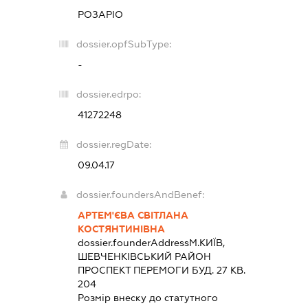
РОЗАРІО
dossier.opfSubType:
-
dossier.edrpo:
41272248
dossier.regDate:
09.04.17
dossier.foundersAndBenef:
АРТЕМ'ЄВА СВІТЛАНА
КОСТЯНТИНІВНА
dossier.founderAddress
М.КИЇВ,
ШЕВЧЕНКІВСЬКИЙ РАЙОН
ПРОСПЕКТ ПЕРЕМОГИ БУД. 27 КВ.
204
Розмір внеску до статутного