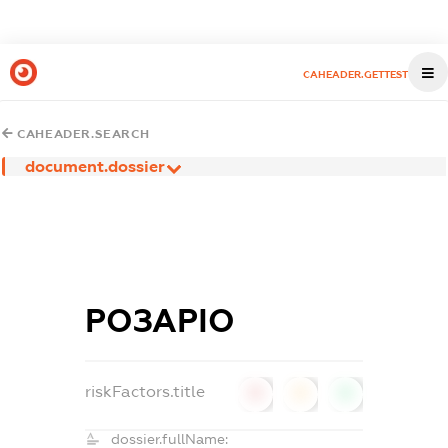
CAHEADER.GETTEST
CAHEADER.SEARCH
document.dossier
РОЗАРІО
riskFactors.title
0
0
0
dossier.fullName: