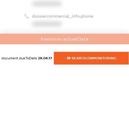
XXXXXXXXXX
dossier.commercial_info.phone
XXXXXXXXXX
dossier.commercial_info.fax
freemium.actualData
XXXXXXXXXX
dossier.commercial_info.email
document.dueToDate
28.04.17
SEARCH.ONMONITORING
XXXXXXXXXX
dossier.commercial_info.website
XXXXXXXXXX
dossier.commercial_info.activity
XXXXXXXXXX