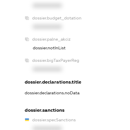
XXXXXXXXXX
dossier.budget_dotation
XXXXXXXXXX
dossier.palne_akciz
dossier.notInList
dossier.bigTaxPayerReg
XXXXXXXXXX
dossier.declarations.title
dossier.declarations.noData
dossier.sanctions
dossier.specSanctions
XXXXXXXXXX