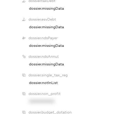
dossier.taxDebt
dossier.missingData
dossier.esvDebt
dossier.missingData
dossier.ndsPayer
dossier.missingData
dossier.ndsAnnul
dossier.missingData
dossier.single_tax_reg
dossier.notInList
dossier.non_profit
XXXXXXXXXX
dossier.budget_dotation