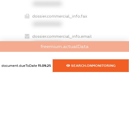
XXXXXXXXXX
dossier.commercial_info.fax
XXXXXXXXXX
dossier.commercial_info.email
XXXXXXXXXX
freemium.actualData
dossier.commercial_info.website
XXXXXXXXXX
document.dueToDate
11.09.25
SEARCH.ONMONITORING
dossier.commercial_info.activity
XXXXXXXXXX
freemium.exampleText_1
freemium.exampleText_2
freemium.anonymousPerSearch2