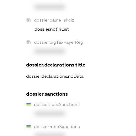
XXXXXXXXXX
dossier.palne_akciz
dossier.notInList
dossier.bigTaxPayerReg
XXXXXXXXXX
dossier.declarations.title
dossier.declarations.noData
dossier.sanctions
dossier.specSanctions
XXXXXXXXXX
dossier.rnboSanctions
XXXXXXXXXX