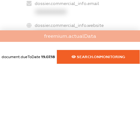
dossier.commercial_info.email
XXXXXXXXXX
dossier.commercial_info.website
XXXXXXXXXX
freemium.actualData
dossier.commercial_info.activity
XXXXXXXXXX
document.dueToDate
19.07.18
SEARCH.ONMONITORING
freemium.exampleText_1
freemium.exampleText_2
freemium.anonymousPerSearch2
FREEMIUM.DETAILS
FREEMIUM.REGISTER