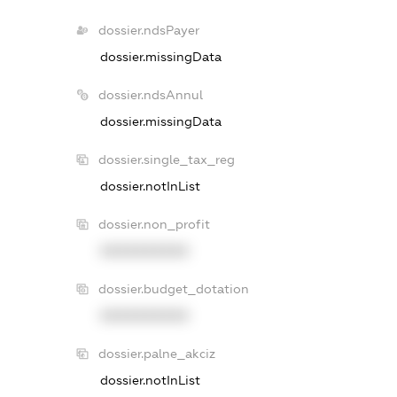
dossier.ndsPayer
dossier.missingData
dossier.ndsAnnul
dossier.missingData
dossier.single_tax_reg
dossier.notInList
dossier.non_profit
XXXXXXXXXX
dossier.budget_dotation
XXXXXXXXXX
dossier.palne_akciz
dossier.notInList