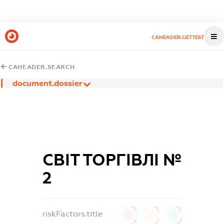
CAHEADER.GETTEST
CAHEADER.SEARCH
document.dossier
СВІТ ТОРГІВЛІ №
2
riskFactors.title
0
0
0