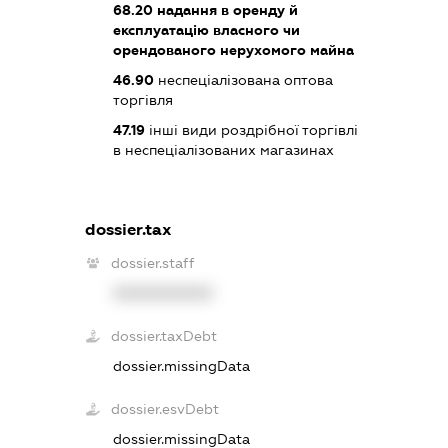
68.20
надання в оренду й
експлуатацію власного чи
орендованого нерухомого майна
46.90
неспеціалізована оптова
торгівля
47.19
інші види роздрібної торгівлі
в неспеціалізованих магазинах
dossier.tax
dossier.staff
XXXXXXXXXX
dossier.taxDebt
dossier.missingData
dossier.esvDebt
dossier.missingData