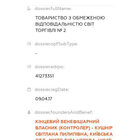
dossier.fullName:
ТОВАРИСТВО З ОБМЕЖЕНОЮ
ВІДПОВІДАЛЬНІСТЮ
СВІТ
ТОРГІВЛІ № 2
dossier.opfSubType:
-
dossier.edrpo:
41273351
dossier.regDate:
09.04.17
dossier.foundersAndBenef:
КІНЦЕВИЙ БЕНЕФІЦІАРНИЙ
ВЛАСНИК (КОНТРОЛЕР) - КУШНІР
СВІТЛАНА ПИЛИПІВНА, КИЇВСЬКА