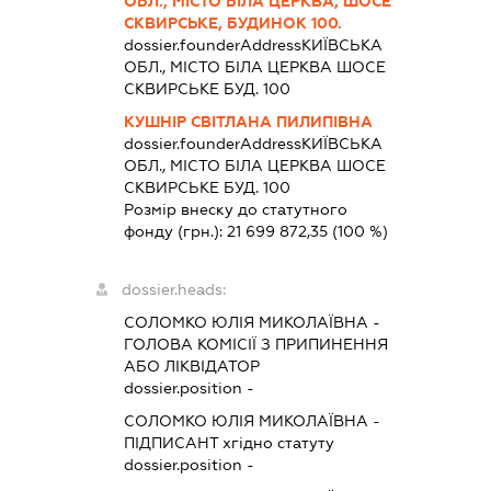
ОБЛ., МІСТО БІЛА ЦЕРКВА, ШОСЕ
СКВИРСЬКЕ, БУДИНОК 100.
dossier.founderAddress
КИЇВСЬКА
ОБЛ., МІСТО БІЛА ЦЕРКВА ШОСЕ
СКВИРСЬКЕ БУД. 100
КУШНІР СВІТЛАНА ПИЛИПІВНА
dossier.founderAddress
КИЇВСЬКА
ОБЛ., МІСТО БІЛА ЦЕРКВА ШОСЕ
СКВИРСЬКЕ БУД. 100
Розмір внеску до статутного
фонду (грн.):
21 699 872,35
(100 %)
dossier.heads:
СОЛОМКО ЮЛІЯ МИКОЛАЇВНА
-
ГОЛОВА КОМІСІЇ З ПРИПИНЕННЯ
АБО ЛІКВІДАТОР
dossier.position -
СОЛОМКО ЮЛІЯ МИКОЛАЇВНА
-
ПІДПИСАНТ
хгідно статуту
dossier.position -