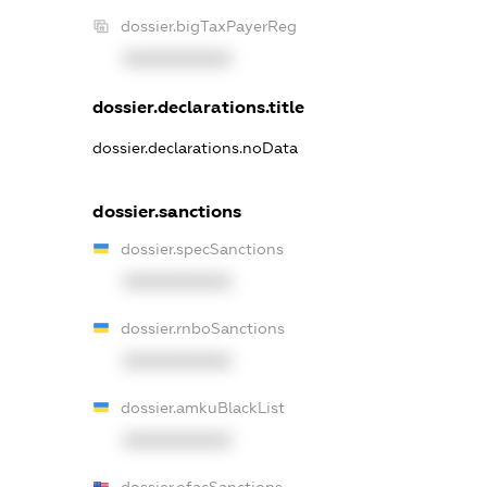
dossier.bigTaxPayerReg
XXXXXXXXXX
dossier.declarations.title
dossier.declarations.noData
dossier.sanctions
dossier.specSanctions
XXXXXXXXXX
dossier.rnboSanctions
XXXXXXXXXX
dossier.amkuBlackList
XXXXXXXXXX
dossier.ofacSanctions