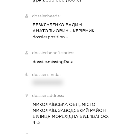
(грн.):
300 000
(100 %)
dossier.heads:
БЕЗКЛУБЕНКО ВАДИМ
АНАТОЛІЙОВИЧ
-
КЕРІВНИК
dossier.position -
dossier.beneficiaries:
dossier.missingData
dossier.smida:
XXXXXXXXXX
dossier.address:
МИКОЛАЇВСЬКА ОБЛ., МІСТО
МИКОЛАЇВ, ЗАВОДСЬКИЙ РАЙОН
ВУЛИЦЯ МОРЕХІДНА БУД. 1В/3 ОФ.
4-3