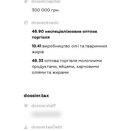
dossier.capital:
300 000 грн.
dossier.kveds:
46.90
неспеціалізована оптова
торгівля
10.41
виробництво олії та тваринних
жирів
46.33
оптова торгівля молочними
продуктами, яйцями, харчовими
оліями та жирами
dossier.tax
dossier.staff
XXXXXXXXXX
dossier.taxDebt