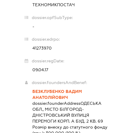
ТЕХНОМИКПОСТАЧ
dossier.opfSubType:
-
dossier.edrpo:
41273970
dossier.regDate:
09.04.17
dossier.foundersAndBenef:
БЕЗКЛУБЕНКО ВАДИМ
АНАТОЛІЙОВИЧ
dossier.founderAddress
ОДЕСЬКА
ОБЛ., МІСТО БІЛГОРОД-
ДНІСТРОВСЬКИЙ ВУЛИЦЯ
ПЕРЕМОГИ КОРП. А БУД. 2 КВ. 69
Розмір внеску до статутного фонду