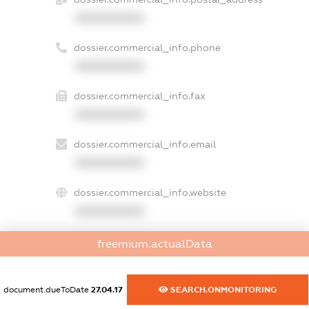
XXXXXXXXXX
dossier.commercial_info.phone
XXXXXXXXXX
dossier.commercial_info.fax
XXXXXXXXXX
dossier.commercial_info.email
XXXXXXXXXX
dossier.commercial_info.website
XXXXXXXXXX
dossier.commercial_info.activity
freemium.actualData
XXXXXXXXXX
document.dueToDate
27.04.17
SEARCH.ONMONITORING