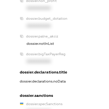
dossier.non_profit
XXXXXXXXXX
dossier.budget_dotation
XXXXXXXXXX
dossier.palne_akciz
dossier.notInList
dossier.bigTaxPayerReg
XXXXXXXXXX
dossier.declarations.title
dossier.declarations.noData
dossier.sanctions
dossier.specSanctions