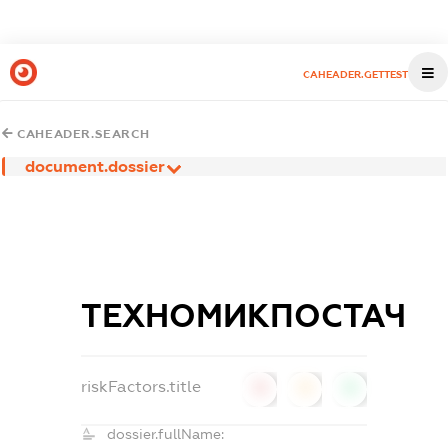
CAHEADER.GETTEST
CAHEADER.SEARCH
document.dossier
ТЕХНОМИКПОСТАЧ
riskFactors.title
0
0
0
dossier.fullName: