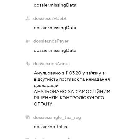
dossier.missingData
dossier.esvDebt
dossier.missingData
dossier.ndsPayer
dossier.missingData
dossier.ndsAnnul
Анульовано з 11.03.20 у зв'язку з:
вiдсутнiсть поставок та ненадання
декларацiй
АНУЛЬОВАНО ЗА САМОСТIЙНИМ
РIШЕННЯМ КОНТРОЛЮЮЧОГО
ОРГАНУ.
dossier.single_tax_reg
dossier.notInList