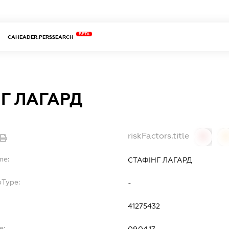
BETA
CAHEADER.PERSSEARCH
Г ЛАГАРД
riskFactors.title
0
0
me:
СТАФІНГ ЛАГАРД
bType:
-
41275432
e: