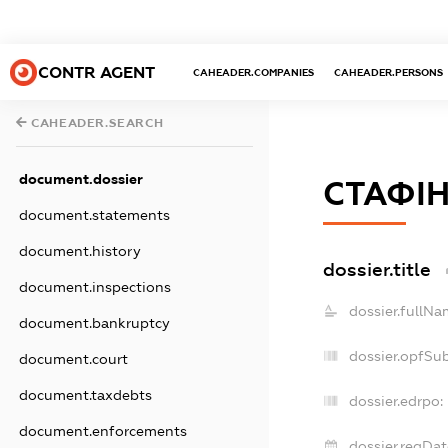
CONTR AGENT
CAHEADER.COMPANIES
CAHEADER.PERSONS
CAHEADER.SEARCH
document.dossier
СТАФІН
document.statements
document.history
dossier.title
document.inspections
dossier.fullNa
document.bankruptcy
dossier.opfSu
document.court
document.taxdebts
dossier.edrpo:
document.enforcements
dossier.regDat