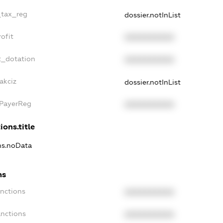
_tax_reg
dossier.notInList
ofit
XXXXXXXXXX
t_dotation
XXXXXXXXXX
akciz
dossier.notInList
xPayerReg
XXXXXXXXXX
ions.title
ons.noData
ns
anctions
XXXXXXXXXX
anctions
XXXXXXXXXX