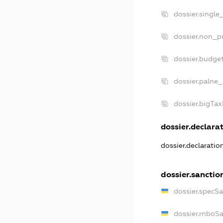
dossier.single
dossier.non_pr
dossier.budge
dossier.palne_
dossier.bigTa
dossier.declarat
dossier.declarati
dossier.sanctio
dossier.specS
dossier.rnboS