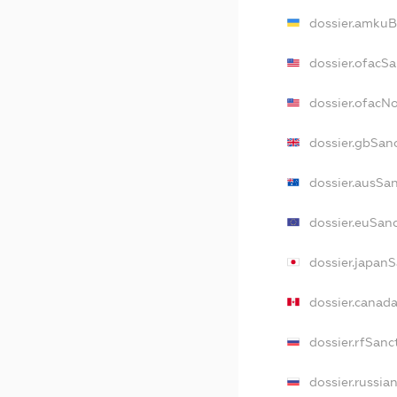
dossier.amkuB
dossier.ofacS
dossier.ofacN
dossier.gbSan
dossier.ausSa
dossier.euSan
dossier.japan
dossier.canad
dossier.rfSanc
dossier.russia