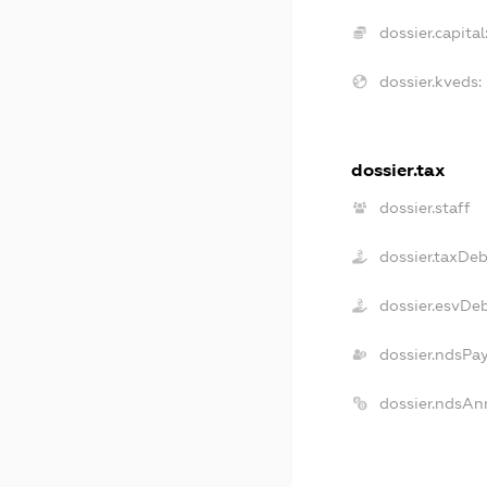
dossier.capital
dossier.kveds:
dossier.tax
dossier.staff
dossier.taxDeb
dossier.esvDe
dossier.ndsPa
dossier.ndsAn