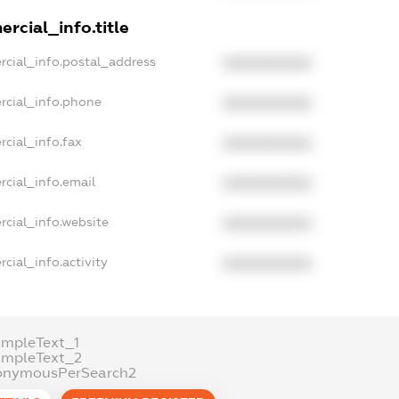
rcial_info.title
rcial_info.postal_address
XXXXXXXXXX
rcial_info.phone
XXXXXXXXXX
rcial_info.fax
XXXXXXXXXX
rcial_info.email
XXXXXXXXXX
rcial_info.website
XXXXXXXXXX
cial_info.activity
XXXXXXXXXX
ampleText_1
ampleText_2
onymousPerSearch2