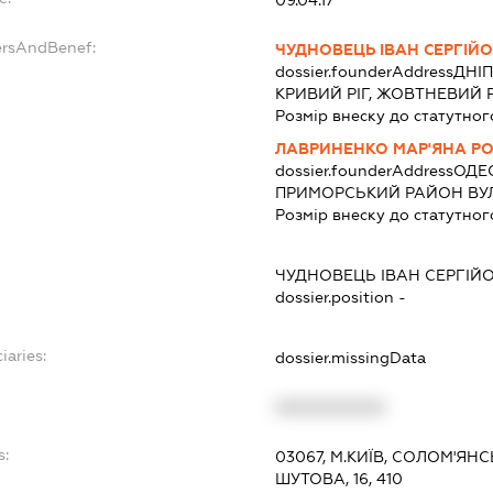
09.04.17
ersAndBenef:
ЧУДНОВЕЦЬ ІВАН СЕРГІЙ
dossier.founderAddress
ДНІП
КРИВИЙ РІГ, ЖОВТНЕВИЙ 
Розмір внеску до статутног
ЛАВРИНЕНКО МАР'ЯНА Р
dossier.founderAddress
ОДЕС
ПРИМОРСЬКИЙ РАЙОН ВУЛ
Розмір внеску до статутног
ЧУДНОВЕЦЬ ІВАН СЕРГІЙ
dossier.position -
iaries:
dossier.missingData
XXXXXXXXXX
s:
03067, М.КИЇВ, СОЛОМ'Я
ШУТОВА, 16, 410