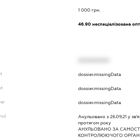
:
1 000 грн.
46.90
неспеціалізована опт
XXXXXXXXXX
t
dossier.missingData
bt
dossier.missingData
yer
dossier.missingData
nul
Анульовано з 26.09.21 у зв'я
протягом року
АНУЛЬОВАНО ЗА САМОСТ
КОНТРОЛЮЮЧОГО ОРГАНУ