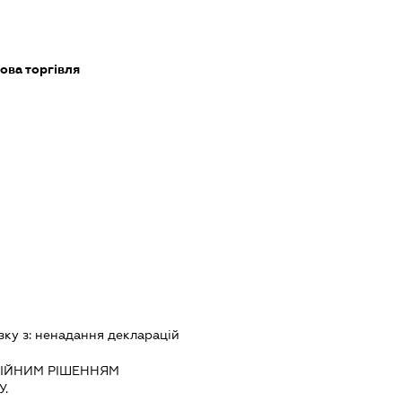
ова торгівля
зку з:
ненадання декларацiй
IЙНИМ РIШЕННЯМ
.