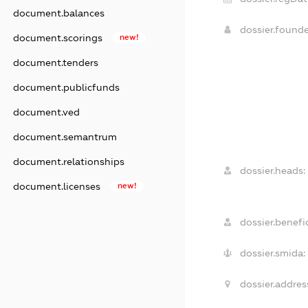
document.balances
dossier.found
document.scorings
new!
document.tenders
document.publicfunds
document.ved
document.semantrum
document.relationships
dossier.heads:
document.licenses
new!
dossier.benefic
dossier.smida:
dossier.addres