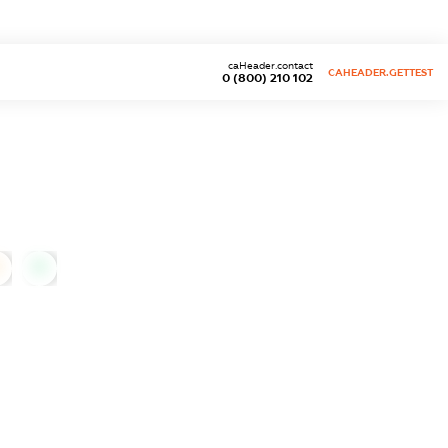
caHeader.contact
CAHEADER.GETTEST
0 (800) 210 102
0