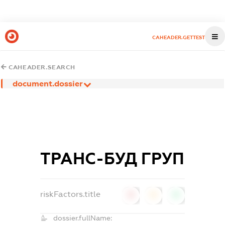
CAHEADER.GETTEST
CAHEADER.SEARCH
document.dossier
ТРАНС-БУД ГРУП
riskFactors.title
0
0
0
dossier.fullName: