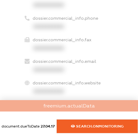
XXXXXXXXXX
dossier.commercial_info.phone
XXXXXXXXXX
dossier.commercial_info.fax
XXXXXXXXXX
dossier.commercial_info.email
XXXXXXXXXX
dossier.commercial_info.website
XXXXXXXXXX
dossier.commercial_info.activity
freemium.actualData
XXXXXXXXXX
document.dueToDate
27.04.17
SEARCH.ONMONITORING