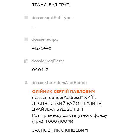
ТРАНС-БУД ГРУП
dossier.opfSubType:
-
dossier.edrpo:
41275448
dossier.regDate:
09.04.17
dossier.foundersAndBenef:
ОЛІЙНИК СЕРГІЙ ПАВЛОВИЧ
dossier.founderAddress
М.КИЇВ,
ДЕСНЯНСЬКИЙ РАЙОН ВУЛИЦЯ
ДРАЙЗЕРА БУД. 20 КВ. 1
Розмір внеску до статутного фонду
(грн.):
1 000
(100 %)
ЗАСНОВНИК Є КІНЦЕВИМ