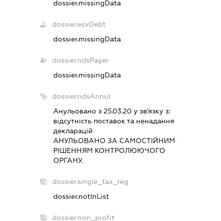
dossier.missingData
dossier.esvDebt
dossier.missingData
dossier.ndsPayer
dossier.missingData
dossier.ndsAnnul
Анульовано з 25.03.20 у зв'язку з:
вiдсутнiсть поставок та ненадання
декларацiй
АНУЛЬОВАНО ЗА САМОСТIЙНИМ
РIШЕННЯМ КОНТРОЛЮЮЧОГО
ОРГАНУ.
dossier.single_tax_reg
dossier.notInList
dossier.non_profit