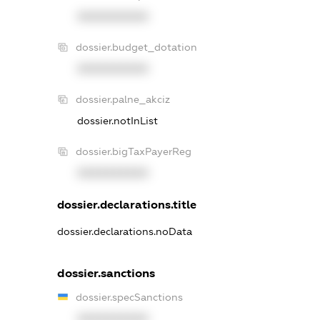
XXXXXXXXXX
dossier.budget_dotation
XXXXXXXXXX
dossier.palne_akciz
dossier.notInList
dossier.bigTaxPayerReg
XXXXXXXXXX
dossier.declarations.title
dossier.declarations.noData
dossier.sanctions
dossier.specSanctions
XXXXXXXXXX