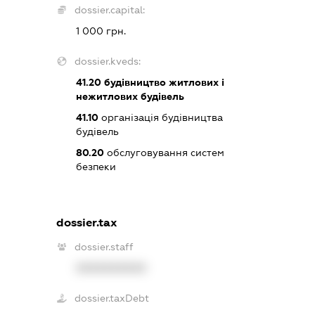
dossier.capital:
1 000 грн.
dossier.kveds:
41.20
будівництво житлових і
нежитлових будівель
41.10
організація будівництва
будівель
80.20
обслуговування систем
безпеки
dossier.tax
dossier.staff
XXXXXXXXXX
dossier.taxDebt