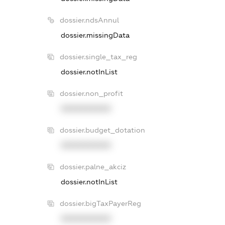
dossier.ndsAnnul
dossier.missingData
dossier.single_tax_reg
dossier.notInList
dossier.non_profit
XXXXXXXXXX
dossier.budget_dotation
XXXXXXXXXX
dossier.palne_akciz
dossier.notInList
dossier.bigTaxPayerReg
XXXXXXXXXX