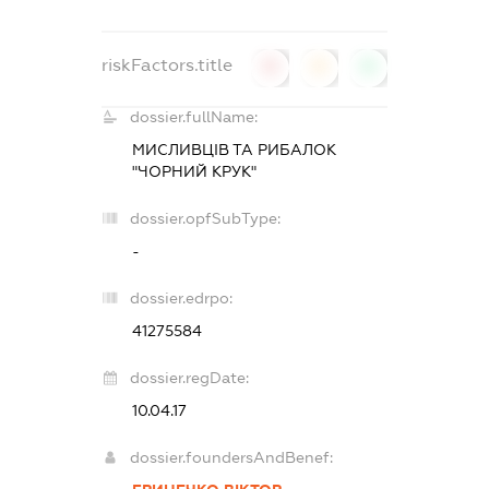
riskFactors.title
0
0
0
dossier.fullName:
МИСЛИВЦІВ ТА РИБАЛОК
"ЧОРНИЙ КРУК"
dossier.opfSubType:
-
dossier.edrpo:
41275584
dossier.regDate:
10.04.17
dossier.foundersAndBenef: