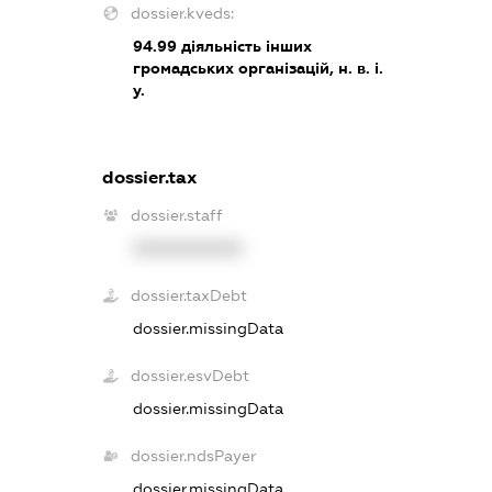
dossier.kveds:
94.99
діяльність інших
громадських організацій, н. в. і.
у.
dossier.tax
dossier.staff
XXXXXXXXXX
dossier.taxDebt
dossier.missingData
dossier.esvDebt
dossier.missingData
dossier.ndsPayer
dossier.missingData