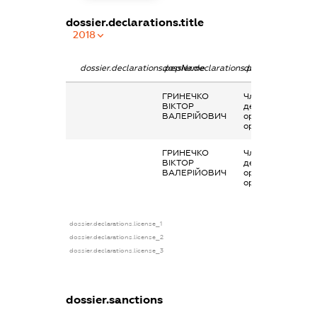
dossier.declarations.title
2018
dossier.declarations.pepName
dossier.declarations.personName
dossier.declarati
ГРИНЕЧКО
Членство суб’єкт
ВІКТОР
декларування в
ВАЛЕРІЙОВИЧ
організаціях та ї
органах
ГРИНЕЧКО
Членство суб’єкт
ВІКТОР
декларування в
ВАЛЕРІЙОВИЧ
організаціях та ї
органах
dossier.declarations.license_1
dossier.declarations.license_2
dossier.declarations.license_3
dossier.sanctions