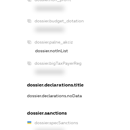
XXXXXXXXXX
dossier.budget_dotation
XXXXXXXXXX
dossier.palne_akciz
dossier.notInList
dossier.bigTaxPayerReg
XXXXXXXXXX
dossier.declarations.title
dossier.declarations.noData
dossier.sanctions
dossier.specSanctions