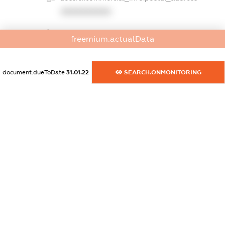
XXXXXXXXXX
dossier.commercial_info.phone
freemium.actualData
XXXXXXXXXX
dossier.commercial_info.fax
document.dueToDate
31.01.22
SEARCH.ONMONITORING
XXXXXXXXXX
dossier.commercial_info.email
XXXXXXXXXX
dossier.commercial_info.website
XXXXXXXXXX
dossier.commercial_info.activity
XXXXXXXXXX