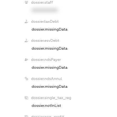
dossier.staff
XXXXXXXXXX
dossier.taxDebt
dossier.missingData
dossier.esvDebt
dossier.missingData
dossier.ndsPayer
dossier.missingData
dossier.ndsAnnul
dossier.missingData
dossier.single_tax_reg
dossier.notInList
dossier.non_profit