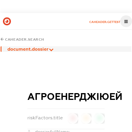
CAHEADER.GETTEST
CAHEADER.SEARCH
document.dossier
АГРОЕНЕРДЖІЮЕЙ
riskFactors.title
0
0
0
dossier.fullName: