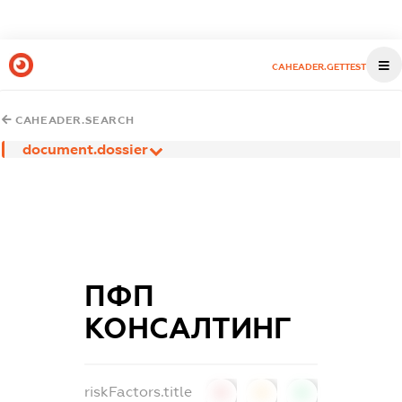
CAHEADER.GETTEST
CAHEADER.SEARCH
document.dossier
ПФП
КОНСАЛТИНГ
riskFactors.title
0
0
0