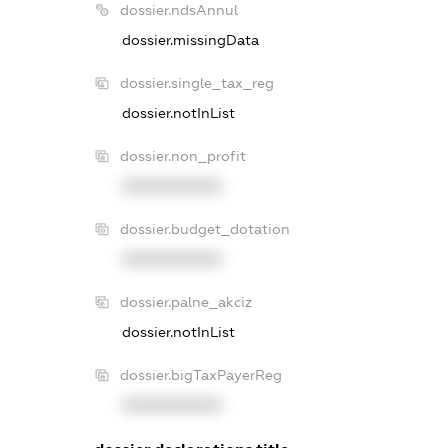
dossier.ndsAnnul
dossier.missingData
dossier.single_tax_reg
dossier.notInList
dossier.non_profit
XXXXXXXXXX
dossier.budget_dotation
XXXXXXXXXX
dossier.palne_akciz
dossier.notInList
dossier.bigTaxPayerReg
XXXXXXXXXX