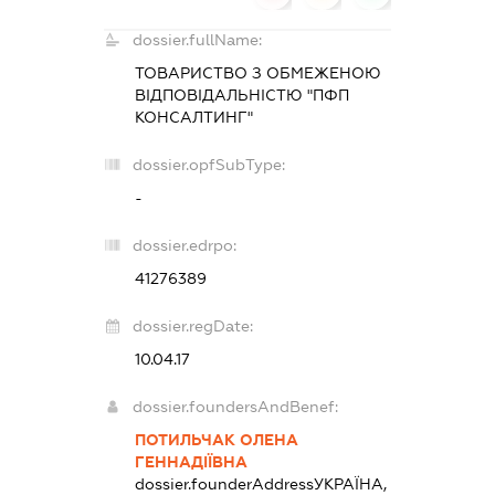
dossier.fullName:
ТОВАРИСТВО З ОБМЕЖЕНОЮ
ВІДПОВІДАЛЬНІСТЮ "ПФП
КОНСАЛТИНГ"
dossier.opfSubType:
-
dossier.edrpo:
41276389
dossier.regDate:
10.04.17
dossier.foundersAndBenef:
ПОТИЛЬЧАК ОЛЕНА
ГЕННАДІЇВНА
dossier.founderAddress
УКРАЇНА,