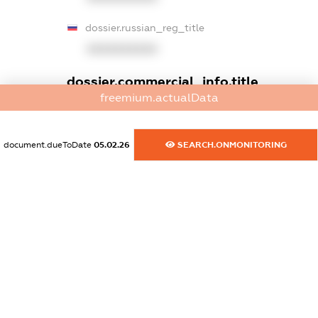
dossier.russian_reg_title
XXXXXXXXXX
dossier.commercial_info.title
freemium.actualData
dossier.commercial_info.postal_address
XXXXXXXXXX
document.dueToDate
05.02.26
SEARCH.ONMONITORING
dossier.commercial_info.phone
XXXXXXXXXX
dossier.commercial_info.fax
XXXXXXXXXX
dossier.commercial_info.email
XXXXXXXXXX
dossier.commercial_info.website