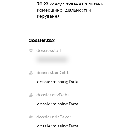
70.22
консультування з питань
комерційної діяльності й
керування
dossier.tax
dossier.staff
XXXXXXXXXX
dossier.taxDebt
dossier.missingData
dossier.esvDebt
dossier.missingData
dossier.ndsPayer
dossier.missingData