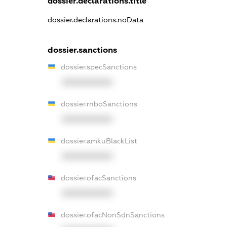
dossier.declarations.title
dossier.declarations.noData
dossier.sanctions
dossier.specSanctions
XXXXXXXXXX
dossier.rnboSanctions
XXXXXXXXXX
dossier.amkuBlackList
XXXXXXXXXX
dossier.ofacSanctions
XXXXXXXXXX
dossier.ofacNonSdnSanctions