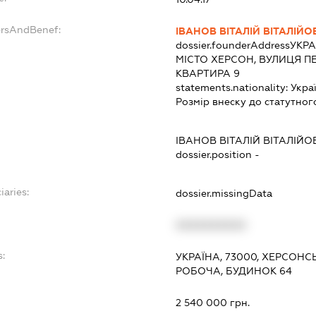
ersAndBenef:
ІВАНОВ ВІТАЛІЙ ВІТАЛІЙ
dossier.founderAddress
УКРА
МІСТО ХЕРСОН, ВУЛИЦЯ ПЕ
КВАРТИРА 9
statements.nationality:
Укра
Розмір внеску до статутног
ІВАНОВ ВІТАЛІЙ ВІТАЛІЙ
dossier.position -
iaries:
dossier.missingData
XXXXXXXXXX
:
УКРАЇНА, 73000, ХЕРСОНС
РОБОЧА, БУДИНОК 64
2 540 000 грн.