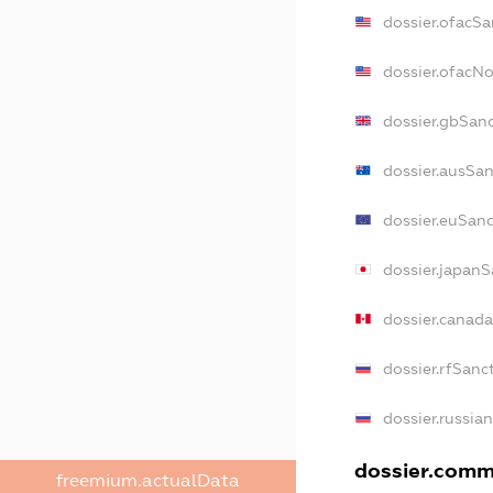
dossier.ofacSa
dossier.ofacN
dossier.gbSan
dossier.ausSan
dossier.euSanc
dossier.japanS
dossier.canad
dossier.rfSanc
dossier.russia
dossier.comme
freemium.actualData