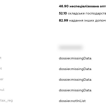
46.90
неспеціалізована опт
52.10
складське господарст
82.99
надання інших допоміж
XXXXXXXXXX
t
dossier.missingData
bt
dossier.missingData
er
dossier.missingData
nul
dossier.missingData
_tax_reg
dossier.notInList