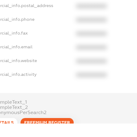
rcial_info.postal_address
XXXXXXXXXX
rcial_info.phone
XXXXXXXXXX
cial_info.fax
XXXXXXXXXX
cial_info.email
XXXXXXXXXX
cial_info.website
XXXXXXXXXX
cial_info.activity
XXXXXXXXXX
mpleText_1
ampleText_2
onymousPerSearch2
ETAILS
FREEMIUM.REGISTER