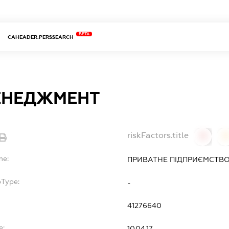
BETA
CAHEADER.PERSSEARCH
ЕНЕДЖМЕНТ
riskFactors.title
0
0
me:
ПРИВАТНЕ ПІДПРИЄМСТВО
bType:
-
41276640
e:
10.04.17