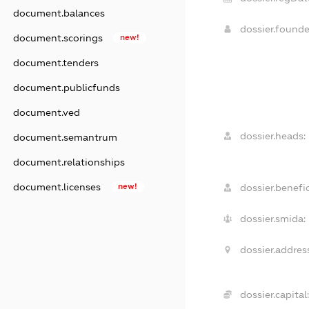
document.balances
dossier.found
document.scorings
new!
document.tenders
document.publicfunds
document.ved
dossier.heads:
document.semantrum
document.relationships
document.licenses
new!
dossier.benefic
dossier.smida:
dossier.address
dossier.capital: