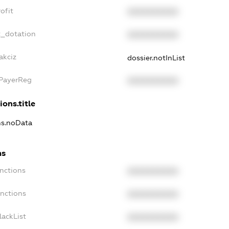
ofit
XXXXXXXXXX
t_dotation
XXXXXXXXXX
akciz
dossier.notInList
xPayerReg
XXXXXXXXXX
ions.title
ns.noData
ns
nctions
XXXXXXXXXX
anctions
XXXXXXXXXX
lackList
XXXXXXXXXX