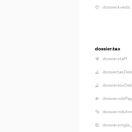
dossier.kveds:
dossier.tax
dossier.staff
dossier.taxDeb
dossier.esvDe
dossier.ndsPay
dossier.ndsAn
dossier.single