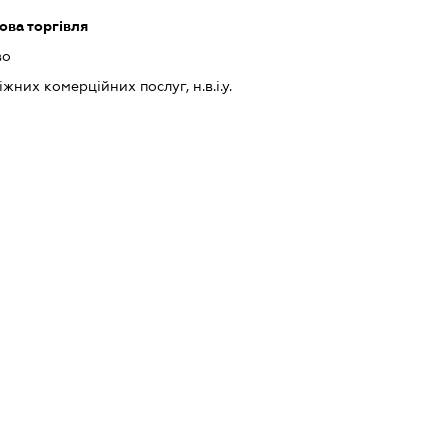
ова торгівля
во
них комерційних послуг, н.в.і.у.