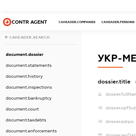
CONTR AGENT
CAHEADER.COMPANIES
CAHEADER.PERSONS
CAHEADER.SEARCH
document.dossier
УКР-М
document.statements
document.history
dossier.title
document.inspections
dossier.fullNa
document.bankruptcy
dossier.opfSu
document.court
document.taxdebts
dossier.edrpo:
document.enforcements
dossier.regDat