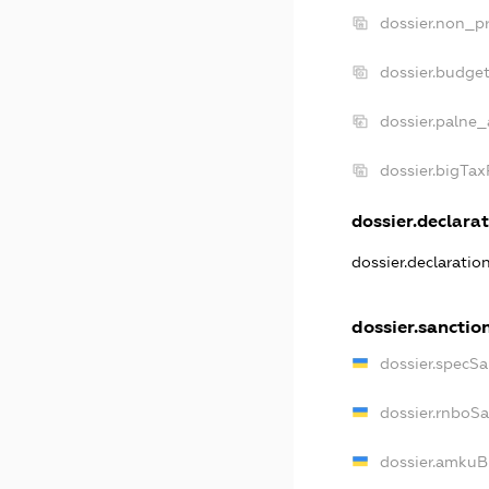
dossier.non_pr
dossier.budge
dossier.palne_
dossier.bigTa
dossier.declarat
dossier.declaratio
dossier.sanctio
dossier.specSa
dossier.rnboS
dossier.amkuB