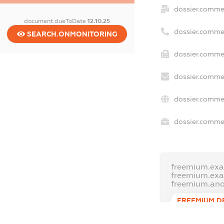
dossier.comme
document.dueToDate
12.10.25
dossier.comme
SEARCH.ONMONITORING
dossier.commer
dossier.commer
dossier.commer
dossier.commer
freemium.exa
freemium.ex
freemium.an
FREEMIUM.D