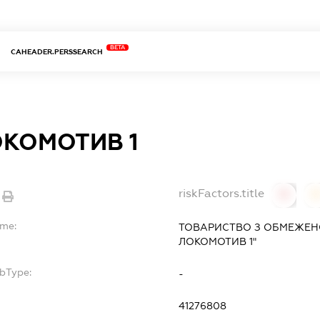
BETA
CAHEADER.PERSSEARCH
ОКОМОТИВ 1
riskFactors.title
0
ame:
ТОВАРИСТВО З ОБМЕЖЕН
ЛОКОМОТИВ 1"
ubType:
-
:
41276808