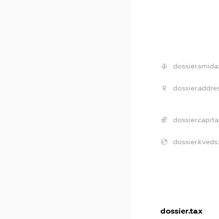
dossier.smida
dossier.addre
dossier.capita
dossier.kveds
dossier.tax