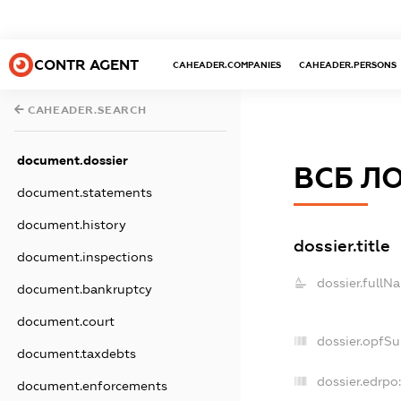
CONTR AGENT
CAHEADER.COMPANIES
CAHEADER.PERSONS
CAHEADER.SEARCH
document.dossier
ВСБ Л
document.statements
document.history
dossier.title
document.inspections
dossier.fullN
document.bankruptcy
document.court
dossier.opfS
document.taxdebts
dossier.edrpo
document.enforcements