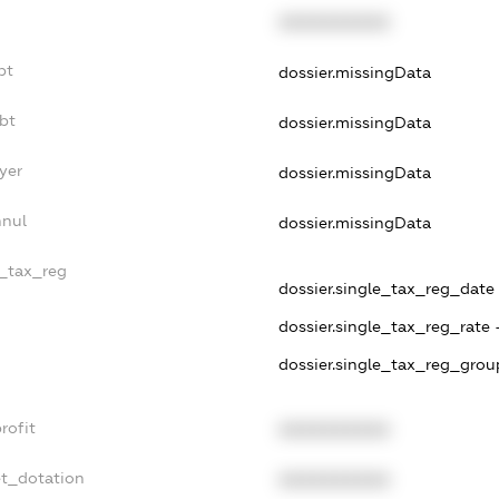
XXXXXXXXXX
bt
dossier.missingData
bt
dossier.missingData
yer
dossier.missingData
nnul
dossier.missingData
e_tax_reg
dossier.single_tax_reg_date -
dossier.single_tax_reg_rate 
dossier.single_tax_reg_grou
rofit
XXXXXXXXXX
et_dotation
XXXXXXXXXX