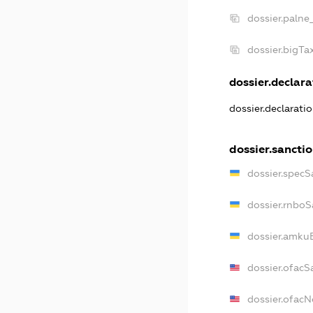
dossier.palne
dossier.bigT
dossier.declara
dossier.declarati
dossier.sancti
dossier.specS
dossier.rnboS
dossier.amkuB
dossier.ofacS
dossier.ofac