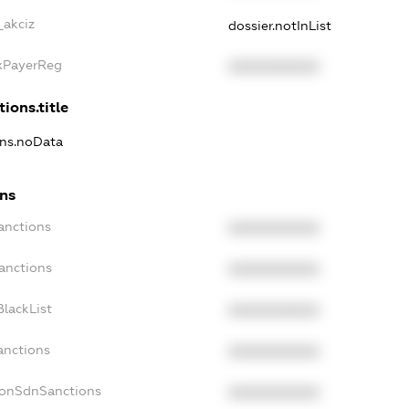
_akciz
dossier.notInList
axPayerReg
XXXXXXXXXX
tions.title
ons.noData
ons
anctions
XXXXXXXXXX
anctions
XXXXXXXXXX
lackList
XXXXXXXXXX
anctions
XXXXXXXXXX
NonSdnSanctions
XXXXXXXXXX