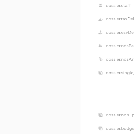
dossier.staff
dossier.taxDe
dossier.esvDe
dossier.ndsPa
dossier.ndsA
dossier.singl
dossier.non_p
dossier.budg