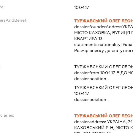
te:
10.04.17
dersAndBenef:
ТУРЖАВСЬКИЙ ОЛЕГ ЛЕО
dossier.founderAddress
УКРА
МІСТО КАХОВКА, ВУЛИЦЯ П
КВАРТИРА 13
statements.nationality:
Укра
Розмір внеску до статутног
:
ТУРЖАВСЬКИЙ ОЛЕГ ЛЕО
dossier.from 10.04.17
ВІДОМО
dossier.position -
ТУРЖАВСЬКИЙ ОЛЕГ ЛЕО
10.04.17
dossier.position -
ciaries:
ТУРЖАВСЬКИЙ ОЛЕГ ЛЕО
dossier.address:
УКРАЇНА, 7
КАХОВСЬКИЙ Р-Н, МІСТО 