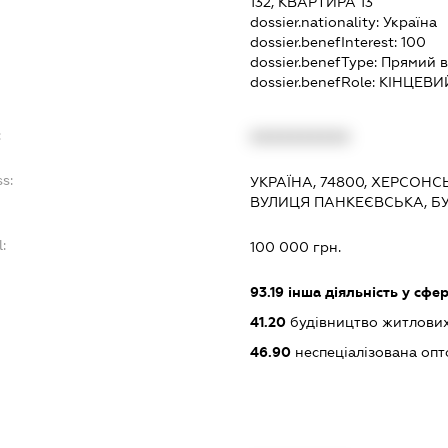
132, КВАРТИРА 13
dossier.nationality:
Україна
dossier.benefInterest:
100
dossier.benefType:
Прямий в
dossier.benefRole:
КІНЦЕВИ
:
XXXXXXXXXX
ss:
УКРАЇНА, 74800, ХЕРСОНС
ВУЛИЦЯ ПАНКЕЄВСЬКА, Б
l:
100 000 грн.
:
93.19
інша діяльність у сфер
41.20
будівництво житлових
46.90
неспеціалізована опт