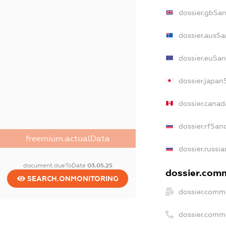
dossier.gbSa
dossier.ausSa
dossier.euSan
dossier.japan
dossier.cana
dossier.rfSan
freemium.actualData
dossier.russi
document.dueToDate
03.05.25
dossier.comm
SEARCH.ONMONITORING
dossier.comm
dossier.comm