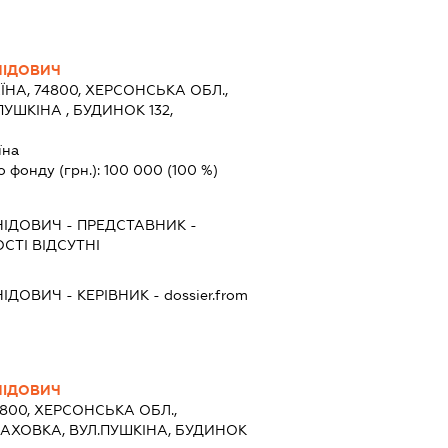
НІДОВИЧ
ЇНА, 74800, ХЕРСОНСЬКА ОБЛ.,
УШКІНА , БУДИНОК 132,
їна
о фонду (грн.):
100 000
(100 %)
НІДОВИЧ
-
ПРЕДСТАВНИК
-
СТІ ВІДСУТНІ
НІДОВИЧ
-
КЕРІВНИК
- dossier.from
НІДОВИЧ
4800, ХЕРСОНСЬКА ОБЛ.,
КАХОВКА, ВУЛ.ПУШКІНА, БУДИНОК