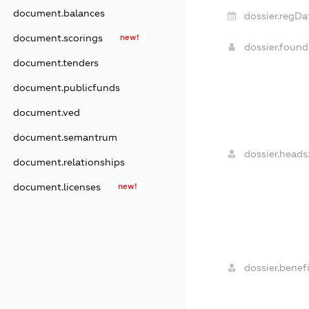
document.balances
dossier.regDa
document.scorings
new!
dossier.foun
document.tenders
document.publicfunds
document.ved
document.semantrum
dossier.heads
document.relationships
document.licenses
new!
dossier.benefi