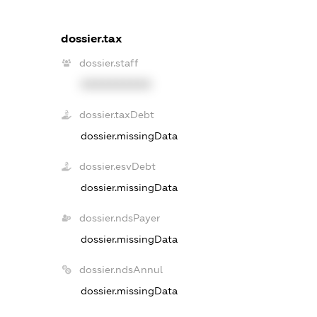
dossier.tax
dossier.staff
XXXXXXXXXX
dossier.taxDebt
dossier.missingData
dossier.esvDebt
dossier.missingData
dossier.ndsPayer
dossier.missingData
dossier.ndsAnnul
dossier.missingData