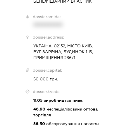
БЕНЕФІЦІАРНИЙ ВЛАСНИК
dossier.smida:
XXXXXXXXXX
dossier.address:
УКРАЇНА, 02132, МІСТО КИЇВ,
ВУЛ.ЗАРІЧНА, БУДИНОК 1-Б,
ПРИМІЩЕННЯ 236/1
dossier.capital:
50 000 грн.
dossier.kveds:
11.05
виробництво пива
46.90
неспеціалізована оптова
торгівля
56.30
обслуговування напоями