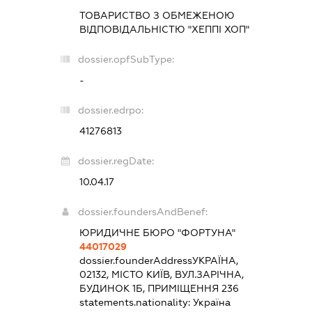
ТОВАРИСТВО З ОБМЕЖЕНОЮ
ВІДПОВІДАЛЬНІСТЮ "ХЕППІ ХОП"
dossier.opfSubType:
-
dossier.edrpo:
41276813
dossier.regDate:
10.04.17
dossier.foundersAndBenef:
ЮРИДИЧНЕ БЮРО "ФОРТУНА"
44017029
dossier.founderAddress
УКРАЇНА,
02132, МІСТО КИЇВ, ВУЛ.ЗАРІЧНА,
БУДИНОК 1Б, ПРИМІЩЕННЯ 236
statements.nationality:
Україна