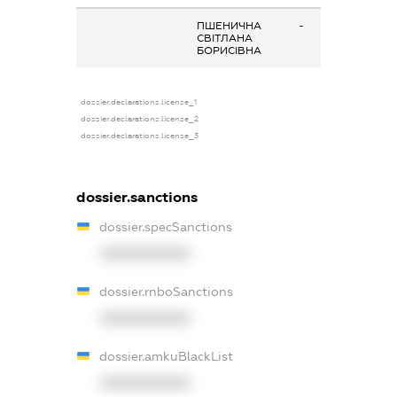
ПШЕНИЧНА
-
СВІТЛАНА
БОРИСІВНА
dossier.declarations.license_1
dossier.declarations.license_2
dossier.declarations.license_3
dossier.sanctions
dossier.specSanctions
XXXXXXXXXX
dossier.rnboSanctions
XXXXXXXXXX
dossier.amkuBlackList
XXXXXXXXXX