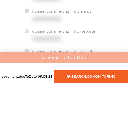
dossier.commercial_info.email
XXXXXXXXXX
dossier.commercial_info.website
XXXXXXXXXX
dossier.commercial_info.activity
freemium.actualData
XXXXXXXXXX
document.dueToDate
05.08.26
SEARCH.ONMONITORING
freemium.exampleText_1
freemium.exampleText_2
freemium.anonymousPerSearch2
FREEMIUM.DETAILS
FREEMIUM.REGISTER