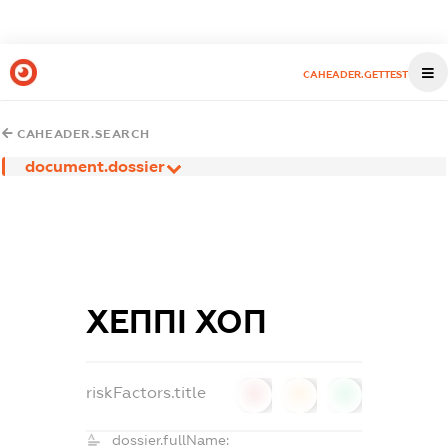
CAHEADER.GETTEST
CAHEADER.SEARCH
document.dossier
ХЕППІ ХОП
riskFactors.title
0
0
0
dossier.fullName: