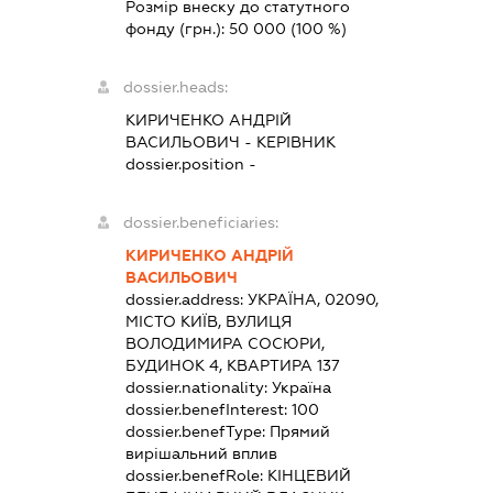
Розмір внеску до статутного
фонду (грн.):
50 000
(100 %)
dossier.heads:
КИРИЧЕНКО АНДРІЙ
ВАСИЛЬОВИЧ
-
КЕРІВНИК
dossier.position -
dossier.beneficiaries:
КИРИЧЕНКО АНДРІЙ
ВАСИЛЬОВИЧ
dossier.address:
УКРАЇНА, 02090,
МІСТО КИЇВ, ВУЛИЦЯ
ВОЛОДИМИРА СОСЮРИ,
БУДИНОК 4, КВАРТИРА 137
dossier.nationality:
Україна
dossier.benefInterest:
100
dossier.benefType:
Прямий
вирішальний вплив
dossier.benefRole:
КІНЦЕВИЙ