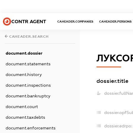
CONTR AGENT
CAHEADER.COMPANIES
CAHEADER.PERSONS
CAHEADER.SEARCH
document.dossier
ЛУКСОР
document.statements
document.history
dossier.title
document.inspections
dossier.fullNa
document.bankruptcy
document.court
dossier.opfSu
document.taxdebts
dossier.edrpo:
document.enforcements