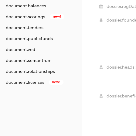
document.balances
dossier.regDat
document.scorings
new!
dossier.foun
document.tenders
document.publicfunds
document.ved
document.semantrum
dossier.heads:
document.relationships
document.licenses
new!
dossier.benefic