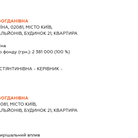
БОГДАНІВНА
ЇНА, 02081, МІСТО КИЇВ,
ЬЙОНІВ, БУДИНОК 21, КВАРТИРА
їна
о фонду (грн.):
2 381 000
(100 %)
ОСТЯНТИНІВНА
-
КЕРІВНИК
-
БОГДАНІВНА
081, МІСТО КИЇВ,
ЬЙОНІВ, БУДИНОК 21, КВАРТИРА
ирішальний вплив