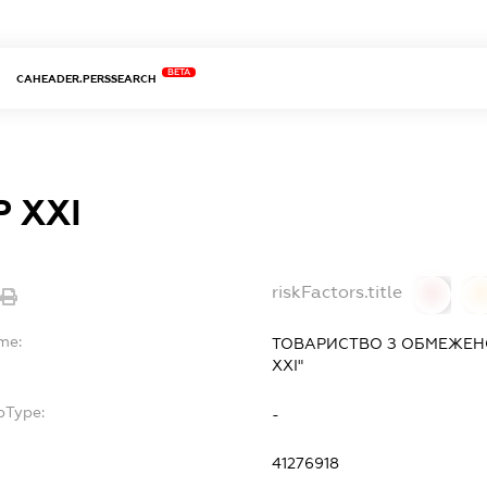
BETA
CAHEADER.PERSSEARCH
 ХХІ
riskFactors.title
0
me:
ТОВАРИСТВО З ОБМЕЖЕН
ХХІ"
bType:
-
41276918