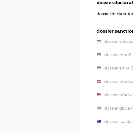
dossier.declarat
dossier.declarati
dossier.sanctio
dossier.specS
dossier.rnboS
dossier.amkuB
dossier.ofacS
dossier.ofac
dossier.gbSan
dossier.ausSa