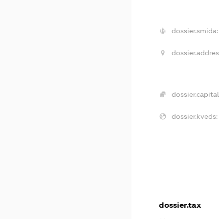
dossier.smida:
dossier.addres
dossier.capital
dossier.kveds:
dossier.tax