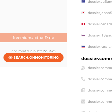
dossier.euSan
dossier.japan
dossier.canad
dossier.rfSanc
freemium.actualData
dossier.russia
document.dueToDate
22.03.25
SEARCH.ONMONITORING
dossier.comme
dossier.comme
dossier.comme
dossier.comme
dossier.comme