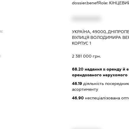
dossier.benefRole:
КІНЦЕВИ
XXXXXXXXXX
s:
УКРАЇНА, 49000, ДНІПРОП
ВУЛИЦЯ ВОЛОДИМИРА ВЕР
КОРПУС 1
:
2 381 000 грн.
68.20
надання в оренду й е
орендованого нерухомого
46.19
діяльність посередник
асортименту
46.90
неспеціалізована опт