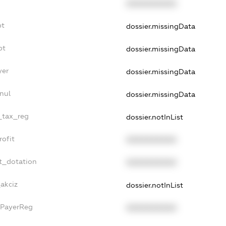
XXXXXXXXXX
bt
dossier.missingData
bt
dossier.missingData
yer
dossier.missingData
nul
dossier.missingData
e_tax_reg
dossier.notInList
rofit
XXXXXXXXXX
t_dotation
XXXXXXXXXX
_akciz
dossier.notInList
xPayerReg
XXXXXXXXXX