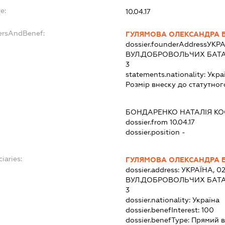
e:
10.04.17
dersAndBenef:
ГУЛЯМОВА ОЛЕКСАНДРА 
dossier.founderAddress
УКРА
ВУЛ.ДОБРОВОЛЬЧИХ БАТАЛ
3
statements.nationality:
Укра
Розмір внеску до статутног
БОНДАРЕНКО НАТАЛІЯ К
dossier.from 10.04.17
dossier.position -
iaries:
ГУЛЯМОВА ОЛЕКСАНДРА 
dossier.address:
УКРАЇНА, 02
ВУЛ.ДОБРОВОЛЬЧИХ БАТАЛ
3
dossier.nationality:
Україна
dossier.benefInterest:
100
dossier.benefType:
Прямий в