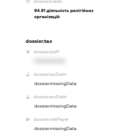
dossier.kveds:
94.91
діяльність релігійних
організацій
dossier.tax
dossier.staff
XXXXXXXXXX
dossier.taxDebt
dossier.missingData
dossier.esvDebt
dossier.missingData
dossier.ndsPayer
dossier.missingData