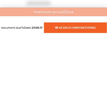
XXXXXXXXXX
freemium.actualData
dossier.commercial_info.activity
XXXXXXXXXX
document.dueToDate
27.04.17
SEARCH.ONMONITORING
freemium.exampleText_1
freemium.exampleText_2
freemium.anonymousPerSearch2
FREEMIUM.DETAILS
FREEMIUM.REGISTER