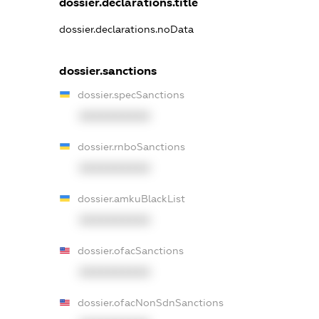
dossier.declarations.title
dossier.declarations.noData
dossier.sanctions
dossier.specSanctions
XXXXXXXXXX
dossier.rnboSanctions
XXXXXXXXXX
dossier.amkuBlackList
XXXXXXXXXX
dossier.ofacSanctions
XXXXXXXXXX
dossier.ofacNonSdnSanctions