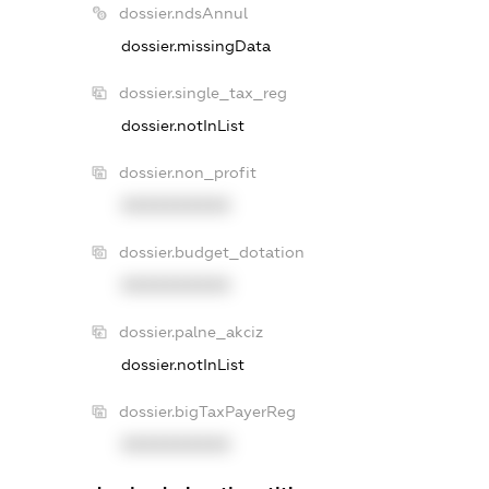
dossier.ndsAnnul
dossier.missingData
dossier.single_tax_reg
dossier.notInList
dossier.non_profit
XXXXXXXXXX
dossier.budget_dotation
XXXXXXXXXX
dossier.palne_akciz
dossier.notInList
dossier.bigTaxPayerReg
XXXXXXXXXX