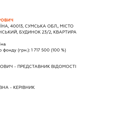
РОВИЧ
ЇНА, 40013, СУМСЬКА ОБЛ., МІСТО
СЬКИЙ, БУДИНОК 23/2, КВАРТИРА
їна
о фонду (грн.):
1 717 500
(100 %)
РОВИЧ
-
ПРЕДСТАВНИК
ВІДОМОСТІ
ЇВНА
-
КЕРІВНИК