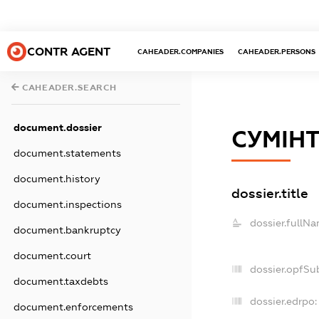
CONTR AGENT
CAHEADER.COMPANIES
CAHEADER.PERSONS
CAHEADER.SEARCH
document.dossier
СУМІН
document.statements
document.history
dossier.title
document.inspections
dossier.fullNa
document.bankruptcy
document.court
dossier.opfSu
document.taxdebts
dossier.edrpo:
document.enforcements