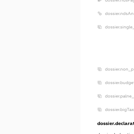
dossier.ndsAn
dossier.singl
dossier.non_p
dossier.budge
dossier.palne
dossier.bigTa
dossier.declarat