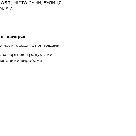
 ОБЛ., МІСТО СУМИ, ВУЛИЦЯ
К 8 А
в і приправ
, чаєм, какао та прянощами
ова торгівля продуктами
ютюновими виробами