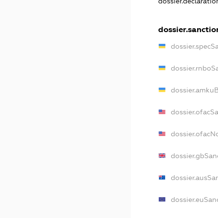
dossier.declarati
dossier.sanctio
dossier.specS
dossier.rnboS
dossier.amkuB
dossier.ofacS
dossier.ofac
dossier.gbSan
dossier.ausSa
dossier.euSan