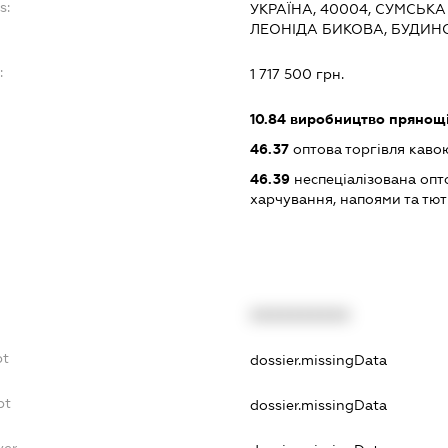
s:
УКРАЇНА, 40004, СУМСЬКА
ЛЕОНІДА БИКОВА, БУДИНО
:
1 717 500 грн.
10.84
виробництво прянощі
46.37
оптова торгівля кавою
46.39
неспеціалізована опт
харчування, напоями та т
XXXXXXXXXX
bt
dossier.missingData
bt
dossier.missingData
yer