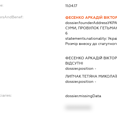
e:
11.04.17
dersAndBenef:
ФЕСЕНКО АРКАДІЙ ВІКТО
dossier.founderAddress
УКРА
СУМИ, ПРОВУЛОК ГЕТЬМАН
6
statements.nationality:
Укра
Розмір внеску до статутног
ФЕСЕНКО АРКАДІЙ ВІКТО
ВІДСУТНІ
dossier.position -
ЛИПЧАК ТЕТЯНА МИКОЛА
dossier.position -
iaries:
dossier.missingData
XXXXXXXXXX