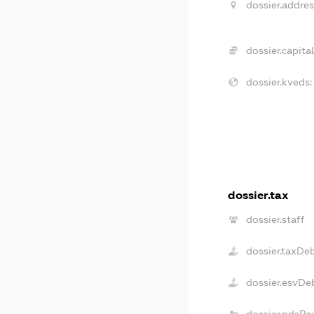
dossier.addres
dossier.capital
dossier.kveds:
dossier.tax
dossier.staff
dossier.taxDe
dossier.esvDe
dossier.ndsPa