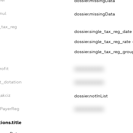
dossier.missingData
nul
dossier.missingData
e_tax_reg
dossier.single_tax_reg_date -
dossier.single_tax_reg_rate 
dossier.single_tax_reg_grou
rofit
XXXXXXXXXX
t_dotation
XXXXXXXXXX
_akciz
dossier.notInList
xPayerReg
XXXXXXXXXX
ions.title