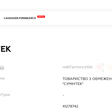
BETA
CAHEADER.PERSSEARCH
ТЕК
riskFactors.title
0
me:
ТОВАРИСТВО З ОБМЕЖЕН
"СУМІНТЕК"
bType:
-
41278742