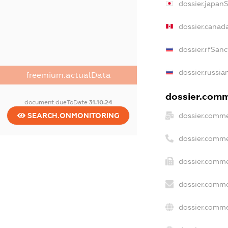
dossier.japan
dossier.canad
dossier.rfSanc
dossier.russia
freemium.actualData
dossier.comme
document.dueToDate
31.10.24
SEARCH.ONMONITORING
dossier.comme
dossier.comme
dossier.comme
dossier.comme
dossier.comme