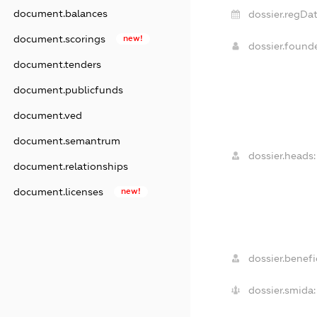
document.balances
dossier.regDat
document.scorings
new!
dossier.foun
document.tenders
document.publicfunds
document.ved
document.semantrum
dossier.heads:
document.relationships
document.licenses
new!
dossier.benefic
dossier.smida: