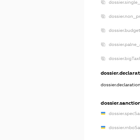
dossier.single
dossier.non_pr
dossier.budge
dossier.palne_
dossier.bigTa
dossier.declarat
dossier.declarati
dossier.sanctio
dossier.specS
dossier.rnboS