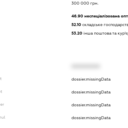
:
300 000 грн.
46.90
неспеціалізована опт
52.10
складське господарст
53.20
інша поштова та кур'є
XXXXXXXXXX
t
dossier.missingData
bt
dossier.missingData
yer
dossier.missingData
nul
dossier.missingData