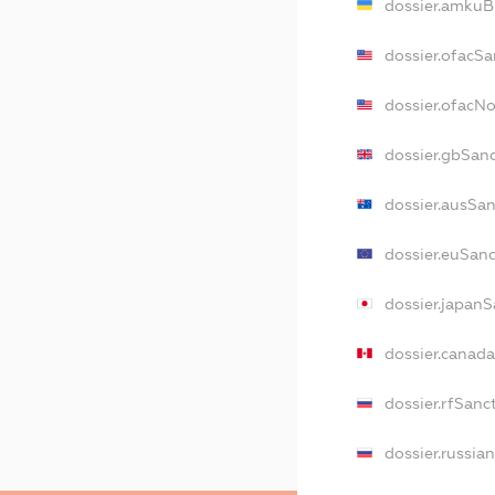
dossier.amkuB
dossier.ofacSa
dossier.ofacN
dossier.gbSan
dossier.ausSa
dossier.euSan
dossier.japan
dossier.canad
dossier.rfSanc
dossier.russia