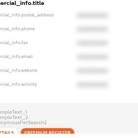
rcial_info.title
rcial_info.postal_address
XXXXXXXXXX
rcial_info.phone
XXXXXXXXXX
cial_info.fax
XXXXXXXXXX
cial_info.email
XXXXXXXXXX
rcial_info.website
XXXXXXXXXX
cial_info.activity
XXXXXXXXXX
ampleText_1
ampleText_2
onymousPerSearch2
ETAILS
FREEMIUM.REGISTER