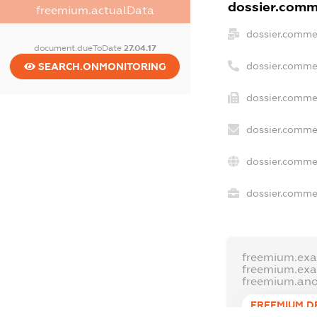
dossier.comme
freemium.actualData
dossier.comme
document.dueToDate
27.04.17
dossier.comme
SEARCH.ONMONITORING
dossier.commer
dossier.commer
dossier.comme
dossier.commer
freemium.ex
freemium.ex
freemium.an
FREEMIUM.D