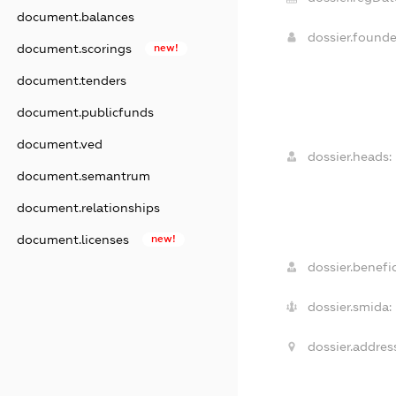
document.balances
dossier.found
document.scorings
new!
document.tenders
document.publicfunds
document.ved
dossier.heads:
document.semantrum
document.relationships
document.licenses
new!
dossier.benefic
dossier.smida:
dossier.addres