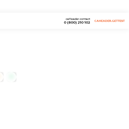
caHeader.contact
CAHEADER.GETTEST
0 (800) 210 102
0