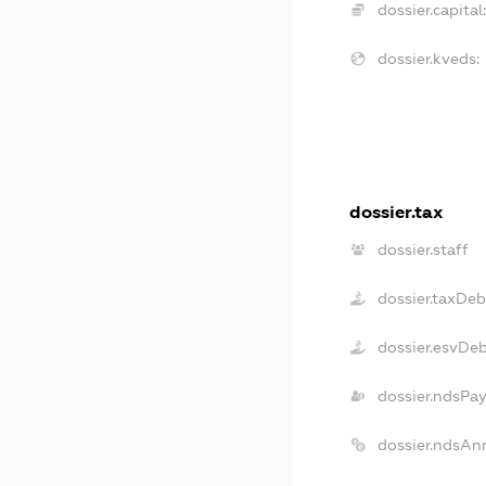
dossier.capital
dossier.kveds:
dossier.tax
dossier.staff
dossier.taxDeb
dossier.esvDe
dossier.ndsPa
dossier.ndsAn