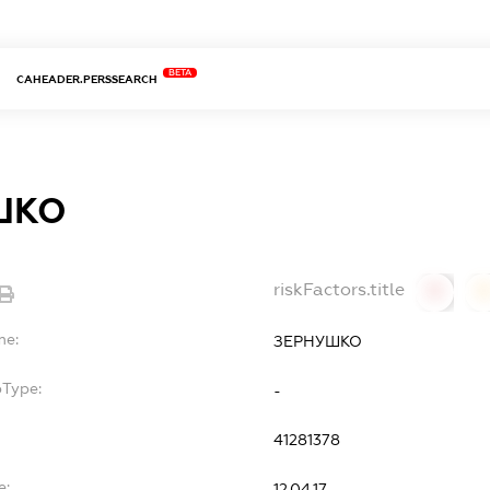
BETA
CAHEADER.PERSSEARCH
ШКО
riskFactors.title
0
0
me:
ЗЕРНУШКО
bType:
-
41281378
e:
12.04.17