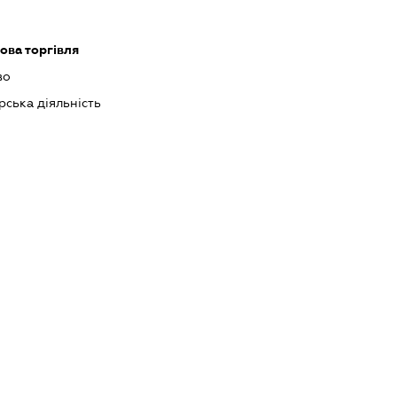
ова торгівля
во
рська діяльність