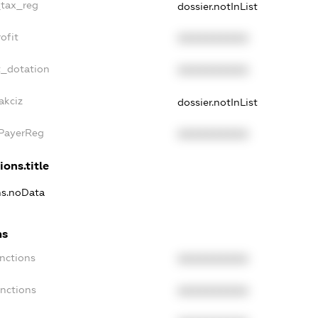
_tax_reg
dossier.notInList
ofit
XXXXXXXXXX
t_dotation
XXXXXXXXXX
akciz
dossier.notInList
xPayerReg
XXXXXXXXXX
ions.title
ons.noData
ns
anctions
XXXXXXXXXX
anctions
XXXXXXXXXX