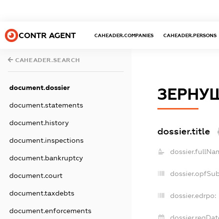
CONTR AGENT
CAHEADER.COMPANIES
CAHEADER.PERSONS
CAHEADER.SEARCH
document.dossier
ЗЕРНУ
document.statements
document.history
dossier.title
document.inspections
dossier.fullNa
document.bankruptcy
dossier.opfSu
document.court
document.taxdebts
dossier.edrpo:
document.enforcements
dossier.regDat