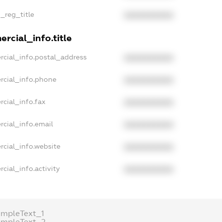
n_reg_title
XXXXXXXXXX
rcial_info.title
rcial_info.postal_address
XXXXXXXXXX
rcial_info.phone
XXXXXXXXXX
rcial_info.fax
XXXXXXXXXX
rcial_info.email
XXXXXXXXXX
rcial_info.website
XXXXXXXXXX
cial_info.activity
XXXXXXXXXX
ampleText_1
ampleText_2