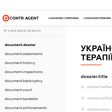
CONTR AGENT
CAHEADER.COMPANIES
CAHEADER.PERSONS
CAHEADER.SEARCH
document.dossier
УКРАЇ
document.statements
ТЕРАПІ
document.history
document.inspections
dossier.title
document.bankruptcy
dossier.fullNa
document.court
dossier.opfSu
document.taxdebts
document.enforcements
dossier.edrpo: