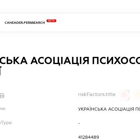
BETA
CAHEADER.PERSSEARCH
НСЬКА АСОЦІАЦІЯ ПСИХОС
Ї
riskFactors.title
0
0
me:
УКРАЇНСЬКА АСОЦІАЦІЯ П
bType:
-
41284489