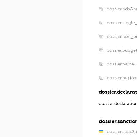
dossier.ndsAn
dossier.single
dossier.non_pr
dossier.budge
dossier.palne_
dossier.bigTa
dossier.declarat
dossier.declarati
dossier.sanctio
dossier.specS