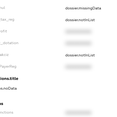
nul
dossier.missingData
_tax_reg
dossier.notInList
ofit
XXXXXXXXXX
t_dotation
XXXXXXXXXX
akciz
dossier.notInList
xPayerReg
XXXXXXXXXX
ions.title
ons.noData
ns
anctions
XXXXXXXXXX