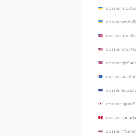
dossier.rnboS
dossier.amkuB
dossier.ofacS
dossier.ofacN
dossier.gbSan
dossier.ausSa
dossier.euSan
dossier.japan
dossier.canad
dossier.rfSanc