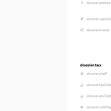
dossier.addres
dossier.capital
dossier.kveds:
dossier.tax
dossier.staff
dossier.taxDe
dossier.esvDe
dossier.ndsPa