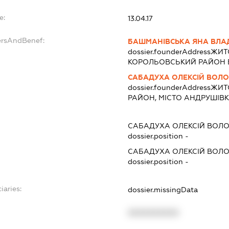
e:
13.04.17
ersAndBenef:
БАШМАНІВСЬКА ЯНА ВЛА
dossier.founderAddress
ЖИТО
КОРОЛЬОВСЬКИЙ РАЙОН ВУЛ
САБАДУХА ОЛЕКСІЙ ВОЛ
dossier.founderAddress
ЖИТ
РАЙОН, МІСТО АНДРУШІВК
САБАДУХА ОЛЕКСІЙ ВОЛ
dossier.position -
САБАДУХА ОЛЕКСІЙ ВОЛ
dossier.position -
iaries:
dossier.missingData
XXXXXXXXXX