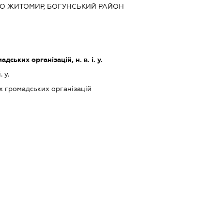
ТО ЖИТОМИР, БОГУНСЬКИЙ РАЙОН
дських організацій, н. в. і. у.
. у.
х громадських організацій