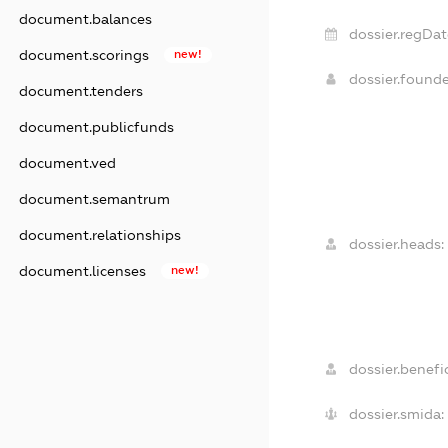
document.balances
dossier.regDat
document.scorings
new!
dossier.found
document.tenders
document.publicfunds
document.ved
document.semantrum
document.relationships
dossier.heads:
document.licenses
new!
dossier.benefic
dossier.smida: