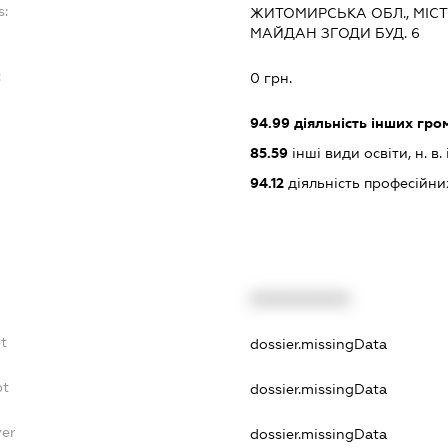
s:
ЖИТОМИРСЬКА ОБЛ., МІС
МАЙДАН ЗГОДИ БУД. 6
:
0 грн.
94.99
діяльність інших грома
85.59
інші види освіти, н. в. і
94.12
діяльність професійни
XXXXXXXXXX
bt
dossier.missingData
bt
dossier.missingData
yer
dossier.missingData