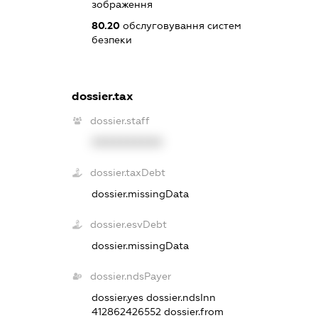
зображення
80.20
обслуговування систем
безпеки
dossier.tax
dossier.staff
XXXXXXXXXX
dossier.taxDebt
dossier.missingData
dossier.esvDebt
dossier.missingData
dossier.ndsPayer
dossier.yes
dossier.ndsInn
412862426552
dossier.from