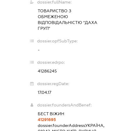
dossier.fullName:
ТОВАРИСТВО З
ОБМЕЖЕНОЮ
ВІДПОВІДАЛЬНІСТЮ "ДАХА
ГРУП"
dossier.opfSubType:
-
dossier.edrpo:
41286245
dossier.regDate:
17.04.17
dossier.foundersAndBenef:
БЕСТ ВІЖИН
41291695
dossier.founderAddress
УКРАЇНА,