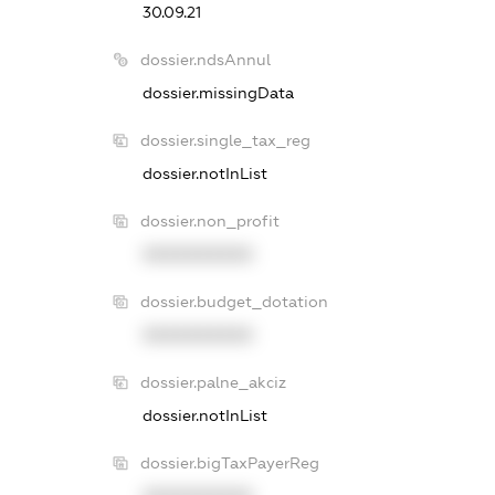
30.09.21
dossier.ndsAnnul
dossier.missingData
dossier.single_tax_reg
dossier.notInList
dossier.non_profit
XXXXXXXXXX
dossier.budget_dotation
XXXXXXXXXX
dossier.palne_akciz
dossier.notInList
dossier.bigTaxPayerReg