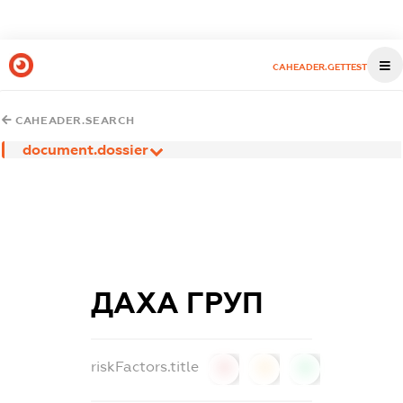
CAHEADER.GETTEST
CAHEADER.SEARCH
document.dossier
ДАХА ГРУП
riskFactors.title
0
0
0