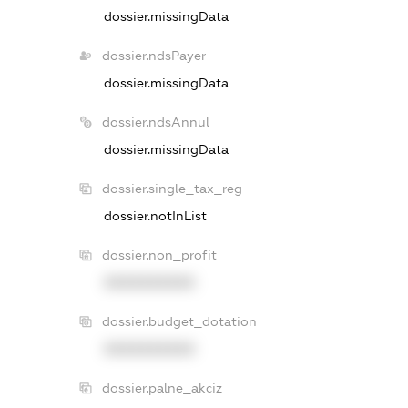
dossier.missingData
dossier.ndsPayer
dossier.missingData
dossier.ndsAnnul
dossier.missingData
dossier.single_tax_reg
dossier.notInList
dossier.non_profit
XXXXXXXXXX
dossier.budget_dotation
XXXXXXXXXX
dossier.palne_akciz