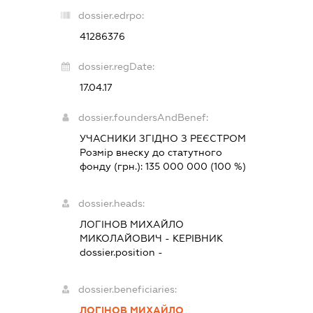
dossier.edrpo:
41286376
dossier.regDate:
17.04.17
dossier.foundersAndBenef:
УЧАСНИКИ ЗГІДНО З РЕЄСТРОМ
Розмір внеску до статутного
фонду (грн.):
135 000 000
(100 %)
dossier.heads:
ЛОГІНОВ МИХАЙЛО
МИКОЛАЙОВИЧ
-
КЕРІВНИК
dossier.position -
dossier.beneficiaries:
ЛОГІНОВ МИХАЙЛО