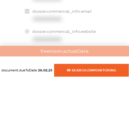
dossier.commercial_info.email
XXXXXXXXXX
dossier.commercial_info.website
XXXXXXXXXX
freemium.actualData
dossier.commercial_info.activity
XXXXXXXXXX
document.dueToDate
26.02.25
SEARCH.ONMONITORING
freemium.exampleText_1
freemium.exampleText_2
freemium.anonymousPerSearch2
FREEMIUM.DETAILS
FREEMIUM.REGISTER