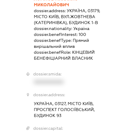
МИКОЛАЙОВИЧ
dossier.address:
УКРАЇНА, 03179,
МІСТО КИЇВ, ВУЛ.ЖОВТНЕВА
(КАТЕРИНІВКА), БУДИНОК 1-В
dossier.nationality:
Україна
dossier.benefInterest:
100
dossier.benefType:
Прямий
вирішальний вплив
dossier.benefRole:
КІНЦЕВИЙ
БЕНЕФІЦІАРНИЙ ВЛАСНИК
dossier.smida:
XXXXXXXXXX
dossier.address:
УКРАЇНА, 03127, МІСТО КИЇВ,
ПРОСПЕКТ ГОЛОСІЇВСЬКИЙ,
БУДИНОК 93
dossier.capital: