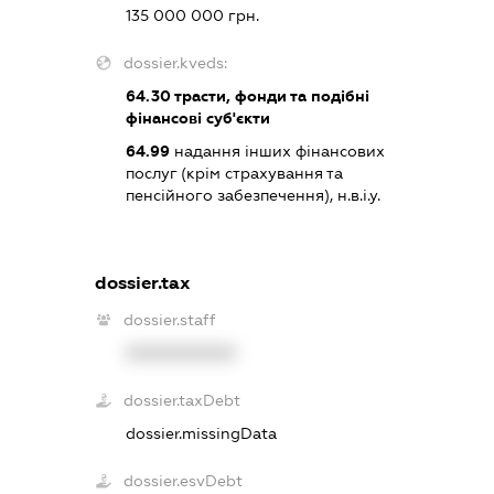
135 000 000 грн.
dossier.kveds:
64.30
трасти, фонди та подібні
фінансові суб'єкти
64.99
надання інших фінансових
послуг (крім страхування та
пенсійного забезпечення), н.в.і.у.
dossier.tax
dossier.staff
XXXXXXXXXX
dossier.taxDebt
dossier.missingData
dossier.esvDebt