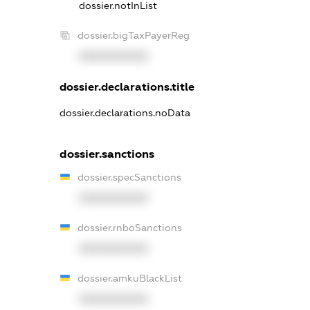
dossier.notInList
dossier.bigTaxPayerReg
XXXXXXXXXX
dossier.declarations.title
dossier.declarations.noData
dossier.sanctions
dossier.specSanctions
XXXXXXXXXX
dossier.rnboSanctions
XXXXXXXXXX
dossier.amkuBlackList
XXXXXXXXXX