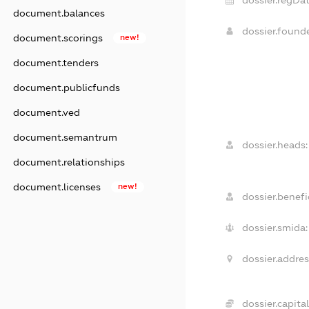
document.balances
dossier.found
document.scorings
new!
document.tenders
document.publicfunds
document.ved
document.semantrum
dossier.heads:
document.relationships
document.licenses
new!
dossier.benefic
dossier.smida:
dossier.addres
dossier.capital