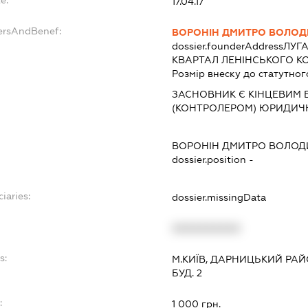
17.04.17
ersAndBenef:
ВОРОНІН ДМИТРО ВОЛО
dossier.founderAddress
ЛУГА
КВАРТАЛ ЛЕНІНСЬКОГО КОМ
Розмір внеску до статутног
ЗАСНОВНИК Є КІНЦЕВИМ 
(КОНТРОЛЕРОМ) ЮРИДИЧ
ВОРОНІН ДМИТРО ВОЛО
dossier.position -
iaries:
dossier.missingData
XXXXXXXXXX
s:
М.КИЇВ, ДАРНИЦЬКИЙ РА
БУД. 2
:
1 000 грн.