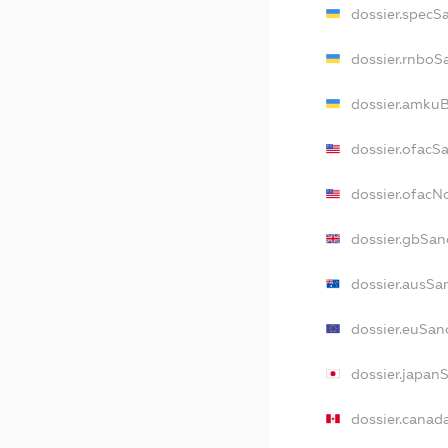
dossier.specS
dossier.rnboS
dossier.amkuB
dossier.ofacS
dossier.ofac
dossier.gbSan
dossier.ausSa
dossier.euSan
dossier.japan
dossier.canad