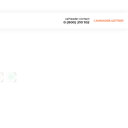
caHeader.contact
CAHEADER.GETTEST
0 (800) 210 102
0