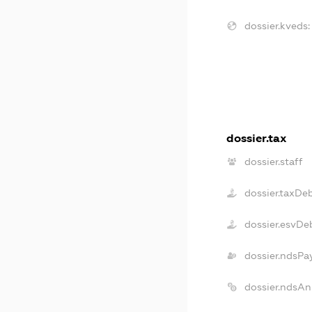
dossier.kveds:
dossier.tax
dossier.staff
dossier.taxDe
dossier.esvDe
dossier.ndsPa
dossier.ndsAn