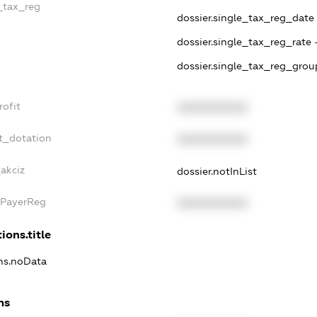
e_tax_reg
dossier.single_tax_reg_date -
dossier.single_tax_reg_rate 
dossier.single_tax_reg_grou
rofit
XXXXXXXXXX
t_dotation
XXXXXXXXXX
akciz
dossier.notInList
xPayerReg
XXXXXXXXXX
ions.title
ons.noData
ns