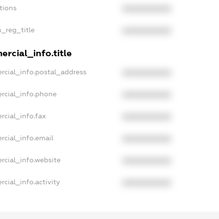
tions
XXXXXXXXXX
n_reg_title
XXXXXXXXXX
rcial_info.title
rcial_info.postal_address
XXXXXXXXXX
rcial_info.phone
XXXXXXXXXX
rcial_info.fax
XXXXXXXXXX
rcial_info.email
XXXXXXXXXX
rcial_info.website
XXXXXXXXXX
cial_info.activity
XXXXXXXXXX