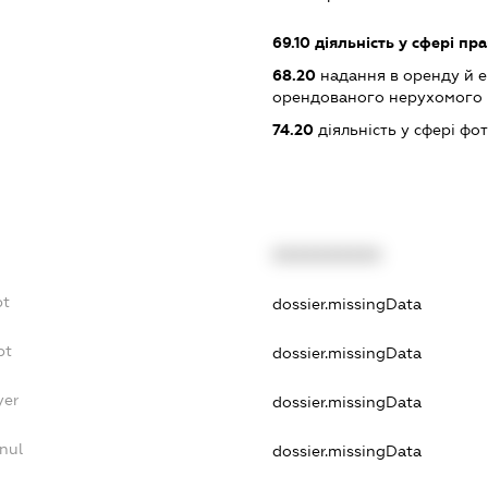
69.10
діяльність у сфері пра
68.20
надання в оренду й е
орендованого нерухомого
74.20
діяльність у сфері фо
XXXXXXXXXX
bt
dossier.missingData
bt
dossier.missingData
yer
dossier.missingData
nul
dossier.missingData