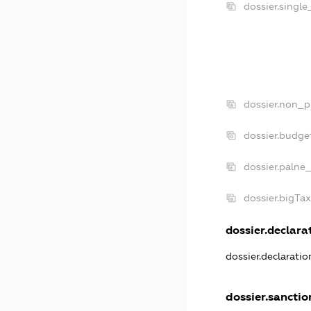
dossier.singl
dossier.non_p
dossier.budge
dossier.palne_
dossier.bigTa
dossier.declarat
dossier.declarati
dossier.sanctio