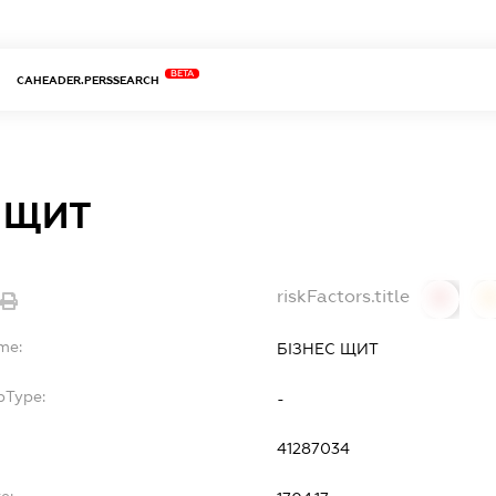
BETA
CAHEADER.PERSSEARCH
С ЩИТ
riskFactors.title
0
0
me:
БІЗНЕС ЩИТ
bType:
-
41287034
e: