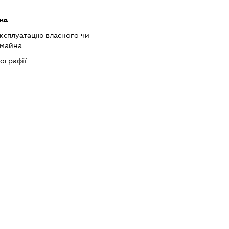
ва
ксплуатацію власного чи
 майна
тографії