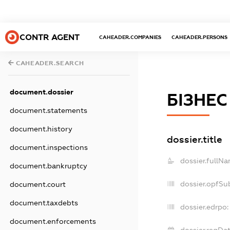
CONTR AGENT
CAHEADER.COMPANIES
CAHEADER.PERSONS
CAHEADER.SEARCH
document.dossier
БІЗНЕ
document.statements
document.history
dossier.title
document.inspections
dossier.fullNa
document.bankruptcy
dossier.opfSu
document.court
document.taxdebts
dossier.edrpo:
document.enforcements
dossier.regDat