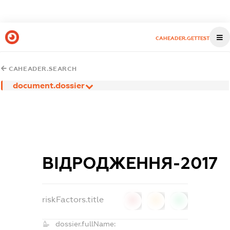
CAHEADER.GETTEST
CAHEADER.SEARCH
document.dossier
ВІДРОДЖЕННЯ-2017
riskFactors.title
0
0
0
dossier.fullName: