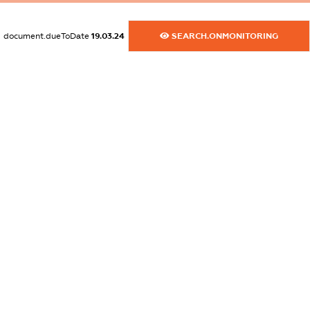
dossier.commercial_info.activity
XXXXXXXXXX
document.dueToDate
19.03.24
SEARCH.ONMONITORING
freemium.exampleText_1
freemium.exampleText_2
freemium.anonymousPerSearch2
FREEMIUM.DETAILS
FREEMIUM.REGISTER