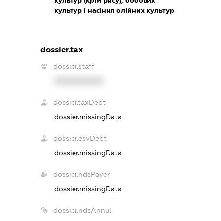
культур (крім рису), бобових
культур і насіння олійних культур
dossier.tax
dossier.staff
XXXXXXXXXX
dossier.taxDebt
dossier.missingData
dossier.esvDebt
dossier.missingData
dossier.ndsPayer
dossier.missingData
dossier.ndsAnnul