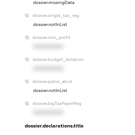
dossier.missingData
dossier.single_tax_reg
dossier.notInList
dossier.non_profit
XXXXXXXXXX
dossier.budget_dotation
XXXXXXXXXX
dossier.palne_akciz
dossier.notInList
dossier.bigTaxPayerReg
XXXXXXXXXX
dossier.declarations.title