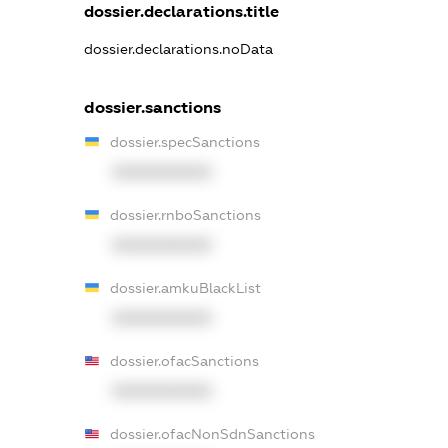
dossier.declarations.title
dossier.declarations.noData
dossier.sanctions
dossier.specSanctions
XXXXXXXXXX
dossier.rnboSanctions
XXXXXXXXXX
dossier.amkuBlackList
XXXXXXXXXX
dossier.ofacSanctions
XXXXXXXXXX
dossier.ofacNonSdnSanctions