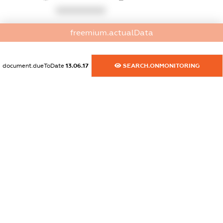
XXXXXXXXXX
dossier.commercial_info.activity
freemium.actualData
XXXXXXXXXX
document.dueToDate
13.06.17
SEARCH.ONMONITORING
freemium.exampleText_1
freemium.exampleText_2
freemium.anonymousPerSearch2
FREEMIUM.DETAILS
FREEMIUM.REGISTER