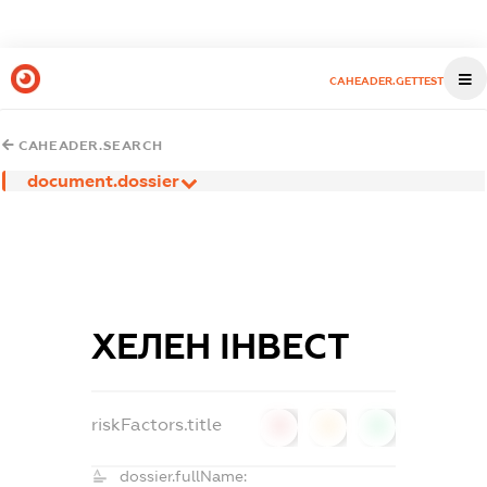
CAHEADER.GETTEST
CAHEADER.SEARCH
document.dossier
ХЕЛЕН ІНВЕСТ
riskFactors.title
0
0
0
dossier.fullName: