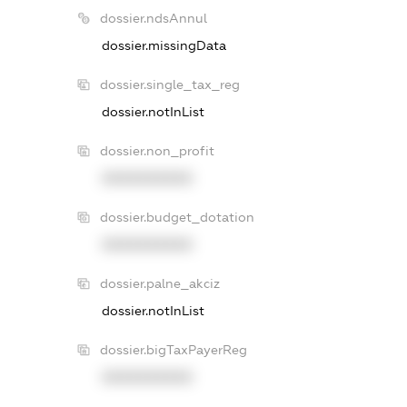
dossier.ndsAnnul
dossier.missingData
dossier.single_tax_reg
dossier.notInList
dossier.non_profit
XXXXXXXXXX
dossier.budget_dotation
XXXXXXXXXX
dossier.palne_akciz
dossier.notInList
dossier.bigTaxPayerReg
XXXXXXXXXX