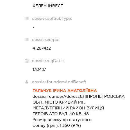
ХЕЛЕН ІНВЕСТ
dossier.opfSubType:
-
dossier.edrpo:
41287432
dossier.regDate:
17.04.17
dossier.foundersAndBenef:
ГАЛЬЧУК ІРИНА АНАТОЛІЇВНА
dossier.founderAddress
ДНІПРОПЕТРОВСЬКА
ОБЛ., МІСТО КРИВИЙ РІГ,
МЕТАЛУРГІЙНИЙ РАЙОН ВУЛИЦЯ
ГЕРОЇВ АТО БУД. 40 КВ. 48
Розмір внеску до статутного
фонду (грн.):
1 350
(9 %)