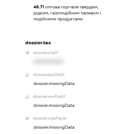
46.71
оптова торгівля твердим,
рідким, газоподібним паливом і
подібними продуктами
dossier.tax
dossier.staff
XXXXXXXXXX
dossier.taxDebt
dossier.missingData
dossier.esvDebt
dossier.missingData
dossier.ndsPayer
dossier.missingData