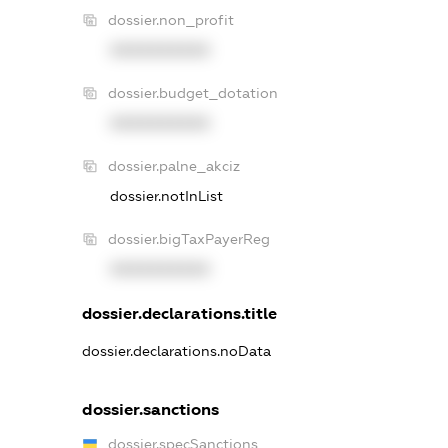
dossier.non_profit
XXXXXXXXXX
dossier.budget_dotation
XXXXXXXXXX
dossier.palne_akciz
dossier.notInList
dossier.bigTaxPayerReg
XXXXXXXXXX
dossier.declarations.title
dossier.declarations.noData
dossier.sanctions
dossier.specSanctions