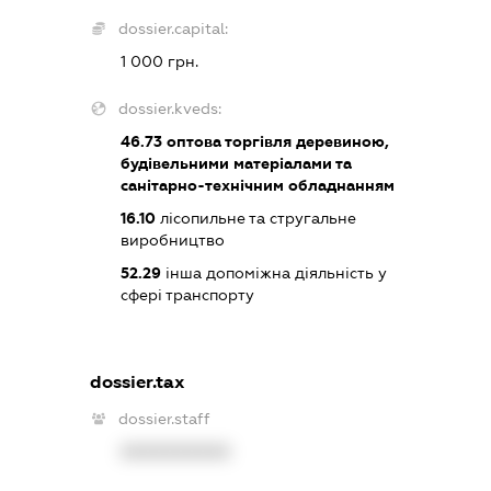
dossier.capital:
1 000 грн.
dossier.kveds:
46.73
оптова торгівля деревиною,
будівельними матеріалами та
санітарно-технічним обладнанням
16.10
лісопильне та стругальне
виробництво
52.29
інша допоміжна діяльність у
сфері транспорту
dossier.tax
dossier.staff
XXXXXXXXXX