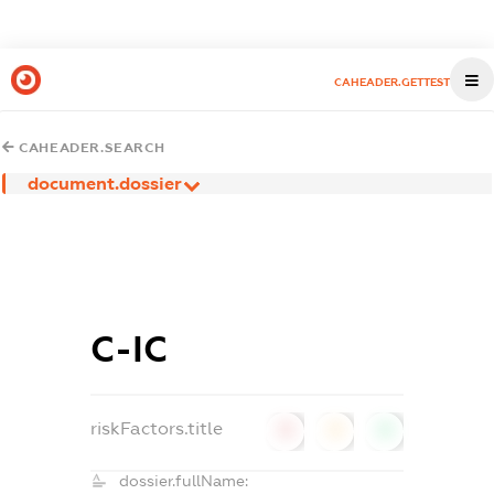
CAHEADER.GETTEST
CAHEADER.SEARCH
document.dossier
С-ІС
riskFactors.title
0
0
0
dossier.fullName: