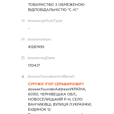
ТОВАРИСТВО З ОБМЕЖЕНОЮ
ВІДПОВІДАЛЬНІСТЮ "С-ІС"
dossier.opfSubType:
-
dossier.edrpo:
41287495
dossier.regDate:
17.04.17
dossier.foundersAndBenef:
СУРУЖІУ ІГОР СЕРАФИМОВИЧ
dossier.founderAddress
УКРАЇНА,
60351, ЧЕРНІВЕЦЬКА ОБЛ.,
НОВОСЕЛИЦЬКИЙ Р-Н, СЕЛО
ВАНЧИКІВЦІ, ВУЛИЦЯ Л.УКРАЇНКИ,
БУДИНОК 12