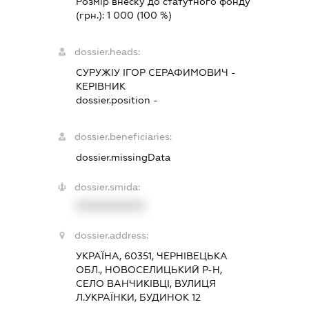
Розмір внеску до статутного фонду
(грн.):
1 000
(100 %)
dossier.heads:
СУРУЖІУ ІГОР СЕРАФИМОВИЧ
-
КЕРІВНИК
dossier.position -
dossier.beneficiaries:
dossier.missingData
dossier.smida:
XXXXXXXXXX
dossier.address:
УКРАЇНА, 60351, ЧЕРНІВЕЦЬКА
ОБЛ., НОВОСЕЛИЦЬКИЙ Р-Н,
СЕЛО ВАНЧИКІВЦІ, ВУЛИЦЯ
Л.УКРАЇНКИ, БУДИНОК 12