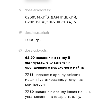
dossier.address:
02081, М.КИЇВ, ДАРНИЦЬКИЙ,
ВУЛИЦЯ ЗДОЛБУНІВСЬКА, 7-Г
dossier.capital:
1 000 грн.
dossier.kveds:
68.20
надання в оренду й
експлуатацію власного чи
орендованого нерухомого майна
77.33
надання в оренду офісних
машин і устатковання, у тому числі
комп'ютери
77.39
надання в оренду інших машин,
устатковання та товарів. н. в. і. у.