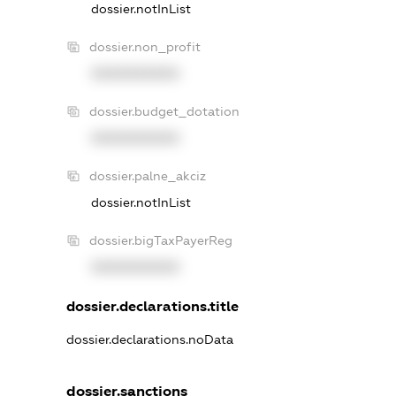
dossier.notInList
dossier.non_profit
XXXXXXXXXX
dossier.budget_dotation
XXXXXXXXXX
dossier.palne_akciz
dossier.notInList
dossier.bigTaxPayerReg
XXXXXXXXXX
dossier.declarations.title
dossier.declarations.noData
dossier.sanctions