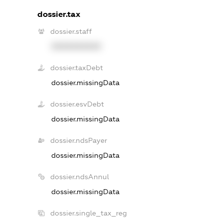
dossier.tax
dossier.staff
XXXXXXXXXX
dossier.taxDebt
dossier.missingData
dossier.esvDebt
dossier.missingData
dossier.ndsPayer
dossier.missingData
dossier.ndsAnnul
dossier.missingData
dossier.single_tax_reg