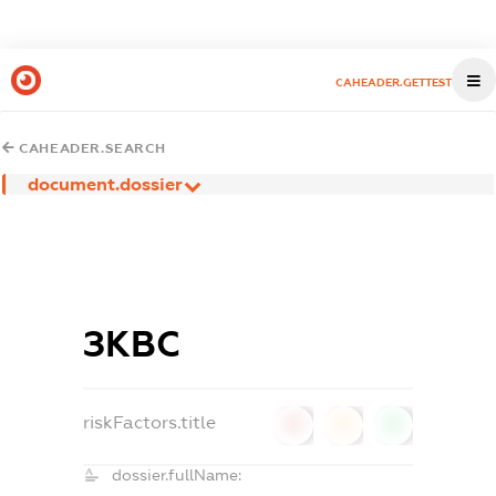
CAHEADER.GETTEST
CAHEADER.SEARCH
document.dossier
ЗКВС
riskFactors.title
0
0
0
dossier.fullName: