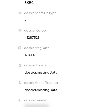
ЗКВС
dossier.opfSubType:
-
dossier.edrpo:
41287521
dossier.regDate:
17.04.17
dossier.heads:
dossier.missingData
dossier.beneficiaries:
dossier.missingData
dossier.smida:
XXXXXXXXXX