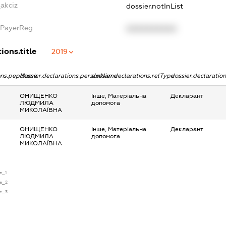
_akciz
dossier.notInList
xPayerReg
XXXXXXXXXX
ions.title
2019
ions.pepName
dossier.declarations.personName
dossier.declarations.relType
dossier.declaratio
ОНИЩЕНКО
Інше, Матеріальна
Декларант
ЛЮДМИЛА
допомога
МИКОЛАЇВНА
ОНИЩЕНКО
Інше, Матеріальна
Декларант
ЛЮДМИЛА
допомога
МИКОЛАЇВНА
e_1
se_2
se_3