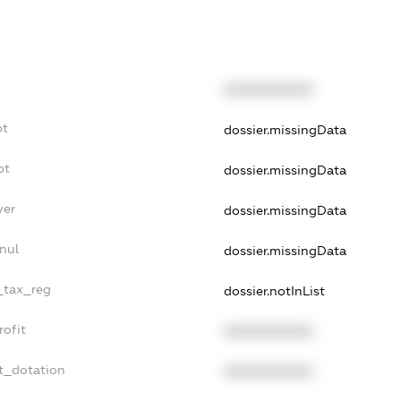
XXXXXXXXXX
bt
dossier.missingData
bt
dossier.missingData
yer
dossier.missingData
nul
dossier.missingData
e_tax_reg
dossier.notInList
rofit
XXXXXXXXXX
t_dotation
XXXXXXXXXX