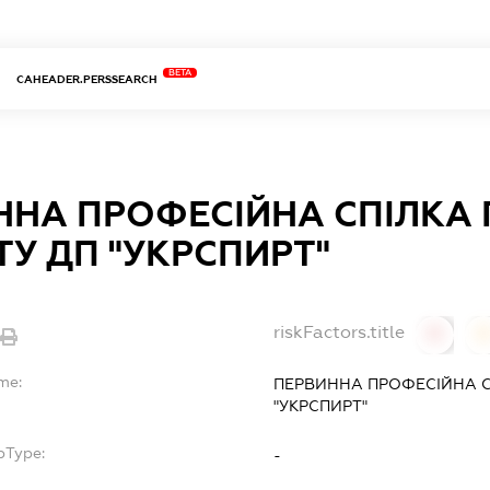
BETA
CAHEADER.PERSSEARCH
ННА ПРОФЕСІЙНА СПІЛКА 
У ДП "УКРСПИРТ"
riskFactors.title
0
me:
ПЕРВИННА ПРОФЕСІЙНА С
"УКРСПИРТ"
bType:
-