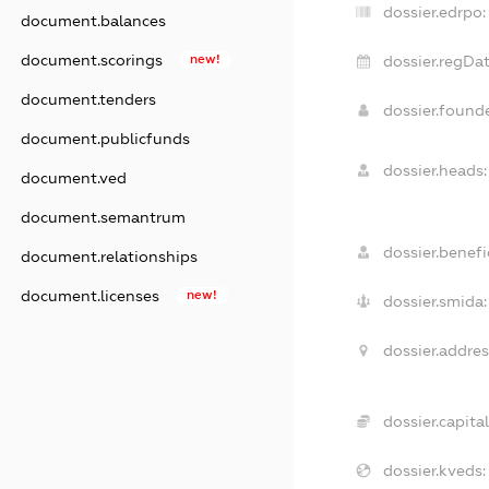
dossier.edrpo:
document.balances
document.scorings
new!
dossier.regDat
document.tenders
dossier.found
document.publicfunds
dossier.heads:
document.ved
document.semantrum
dossier.benefic
document.relationships
document.licenses
new!
dossier.smida:
dossier.addres
dossier.capital
dossier.kveds: