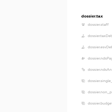
dossier.tax
dossier.staff
dossier.taxDe
dossier.esvDe
dossier.ndsPa
dossier.ndsAn
dossier.singl
dossier.non_p
dossier.budge