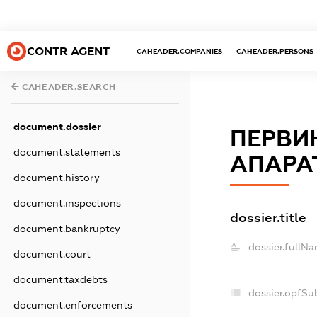
CONTR AGENT
CAHEADER.COMPANIES
CAHEADER.PERSONS
CAHEADER.SEARCH
document.dossier
ПЕРВИ
document.statements
АПАРАТ
document.history
document.inspections
dossier.title
document.bankruptcy
dossier.fullNa
document.court
document.taxdebts
dossier.opfSu
document.enforcements