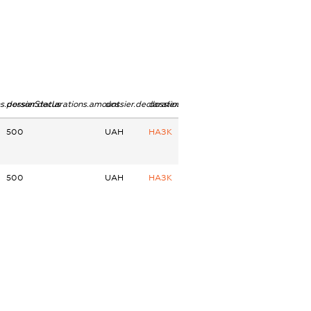
ns.personStatus
dossier.declarations.amount
dossier.declarations.currency
dossier.declarations.source
500
UAH
НАЗК
500
UAH
НАЗК