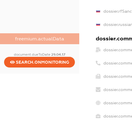
dossier.rfSanc
dossier.russia
dossier.comme
freemium.actualData
dossier.comme
document.dueToDate
29.04.17
SEARCH.ONMONITORING
dossier.comme
dossier.comme
dossier.comme
dossier.comme
dossier.commer