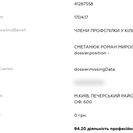
41287558
e:
17.04.17
ersAndBenef:
ЧЛЕНИ ПРОФСПІЛКИ У КІЛЬ
СМЕТАНЮК РОМАН МИРО
dossier.position -
iaries:
dossier.missingData
XXXXXXXXXX
s:
М.КИЇВ, ПЕЧЕРСЬКИЙ РАЙО
ОФ. 600
:
0 грн.
94.20
діяльність професійн