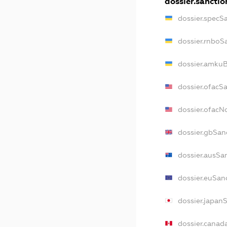
dossier.sanctio
dossier.specS
dossier.rnboS
dossier.amkuB
dossier.ofacS
dossier.ofac
dossier.gbSan
dossier.ausSa
dossier.euSan
dossier.japan
dossier.canad