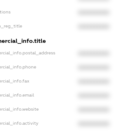
tions
XXXXXXXXXX
n_reg_title
XXXXXXXXXX
rcial_info.title
rcial_info.postal_address
XXXXXXXXXX
rcial_info.phone
XXXXXXXXXX
rcial_info.fax
XXXXXXXXXX
rcial_info.email
XXXXXXXXXX
rcial_info.website
XXXXXXXXXX
cial_info.activity
XXXXXXXXXX