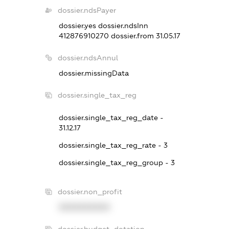
dossier.ndsPayer
dossier.yes
dossier.ndsInn
412876910270
dossier.from 31.05.17
dossier.ndsAnnul
dossier.missingData
dossier.single_tax_reg
dossier.single_tax_reg_date -
31.12.17
dossier.single_tax_reg_rate - 3
dossier.single_tax_reg_group - 3
dossier.non_profit
XXXXXXXXXX
dossier.budget_dotation