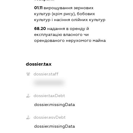
01.11
вирощування зернових
культур (крім рису), бобових
культур і насіння олійних культур
68.20
надання в оренду й
експлуатацію власного чи
орендованого нерухомого майна
dossier.tax
dossier.staff
XXXXXXXXXX
dossier.taxDebt
dossier.missingData
dossier.esvDebt
dossier.missingData