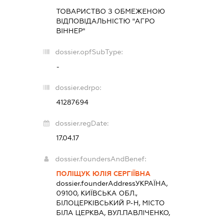
ТОВАРИСТВО З ОБМЕЖЕНОЮ
ВІДПОВІДАЛЬНІСТЮ "АГРО
ВІННЕР"
dossier.opfSubType:
-
dossier.edrpo:
41287694
dossier.regDate:
17.04.17
dossier.foundersAndBenef:
ПОЛІЩУК ЮЛІЯ СЕРГІЇВНА
dossier.founderAddress
УКРАЇНА,
09100, КИЇВСЬКА ОБЛ.,
БІЛОЦЕРКІВСЬКИЙ Р-Н, МІСТО
БІЛА ЦЕРКВА, ВУЛ.ПАВЛІЧЕНКО,