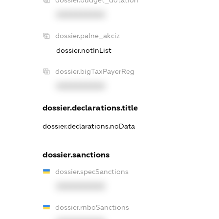
XXXXXXXXXX
dossier.palne_akciz
dossier.notInList
dossier.bigTaxPayerReg
XXXXXXXXXX
dossier.declarations.title
dossier.declarations.noData
dossier.sanctions
dossier.specSanctions
XXXXXXXXXX
dossier.rnboSanctions