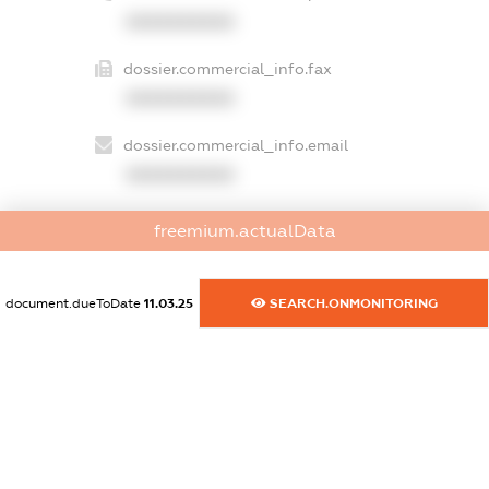
XXXXXXXXXX
dossier.commercial_info.fax
XXXXXXXXXX
dossier.commercial_info.email
XXXXXXXXXX
dossier.commercial_info.website
freemium.actualData
XXXXXXXXXX
dossier.commercial_info.activity
document.dueToDate
11.03.25
SEARCH.ONMONITORING
XXXXXXXXXX
freemium.exampleText_1
freemium.exampleText_2
freemium.anonymousPerSearch2