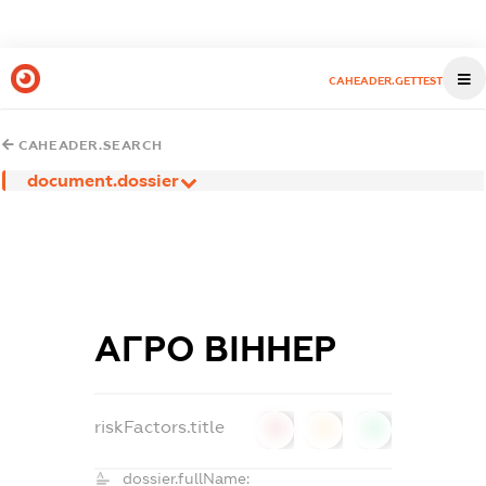
CAHEADER.GETTEST
CAHEADER.SEARCH
document.dossier
АГРО ВІННЕР
riskFactors.title
0
0
0
dossier.fullName: