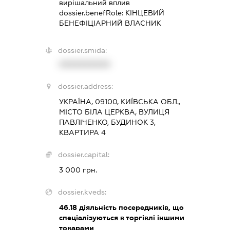
вирішальний вплив
dossier.benefRole:
КІНЦЕВИЙ
БЕНЕФІЦІАРНИЙ ВЛАСНИК
dossier.smida:
XXXXXXXXXX
dossier.address:
УКРАЇНА, 09100, КИЇВСЬКА ОБЛ.,
МІСТО БІЛА ЦЕРКВА, ВУЛИЦЯ
ПАВЛІЧЕНКО, БУДИНОК 3,
КВАРТИРА 4
dossier.capital:
3 000 грн.
dossier.kveds:
46.18
діяльність посередників, що
спеціалізуються в торгівлі іншими
товарами