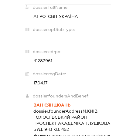
dossier.fullName:
АГРО-СВІТ УКРАЇНА
dossier.opfSubType:
-
dossier.edrpo:
41287961
dossier.regDate:
17.04.17
dossier.foundersAndBenef:
ВАН СЯНЦЮАНЬ
dossier.founderAddress
М.КИЇВ,
ГОЛОСІЇВСЬКИЙ РАЙОН
ПРОСПЕКТ АКАДЕМІКА ГЛУШКОВА
БУД. 9-В КВ. 452
Розмір внеску до статутного фонду