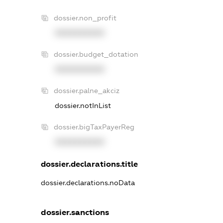
dossier.non_profit
XXXXXXXXXX
dossier.budget_dotation
XXXXXXXXXX
dossier.palne_akciz
dossier.notInList
dossier.bigTaxPayerReg
XXXXXXXXXX
dossier.declarations.title
dossier.declarations.noData
dossier.sanctions