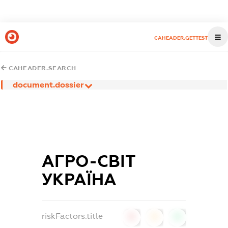
CAHEADER.GETTEST
CAHEADER.SEARCH
document.dossier
АГРО-СВІТ
УКРАЇНА
riskFactors.title
0
0
0