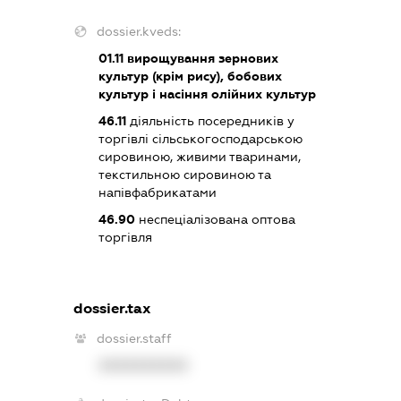
dossier.kveds:
01.11
вирощування зернових
культур (крім рису), бобових
культур і насіння олійних культур
46.11
діяльність посередників у
торгівлі сільськогосподарською
сировиною, живими тваринами,
текстильною сировиною та
напівфабрикатами
46.90
неспеціалізована оптова
торгівля
dossier.tax
dossier.staff
XXXXXXXXXX