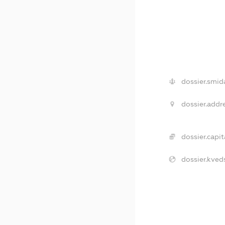
dossier.smid
dossier.addre
dossier.capit
dossier.kved