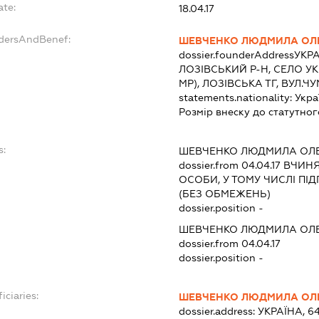
ate:
18.04.17
ndersAndBenef:
ШЕВЧЕНКО ЛЮДМИЛА ОЛЕ
dossier.founderAddress
УКРА
ЛОЗІВСЬКИЙ Р-Н, СЕЛО У
МР), ЛОЗІВСЬКА ТГ, ВУЛ.Ч
statements.nationality:
Укра
Розмір внеску до статутног
s:
ШЕВЧЕНКО ЛЮДМИЛА ОЛЕ
dossier.from 04.04.17
ВЧИНЯТ
ОСОБИ, У ТОМУ ЧИСЛІ П
(БЕЗ ОБМЕЖЕНЬ)
dossier.position -
ШЕВЧЕНКО ЛЮДМИЛА ОЛЕ
dossier.from 04.04.17
dossier.position -
iciaries:
ШЕВЧЕНКО ЛЮДМИЛА ОЛЕ
dossier.address:
УКРАЇНА, 6