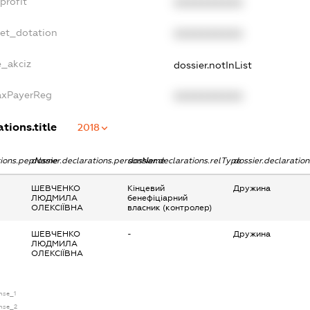
profit
XXXXXXXXXX
get_dotation
XXXXXXXXXX
e_akciz
dossier.notInList
TaxPayerReg
XXXXXXXXXX
tions.title
2018
ations.pepName
dossier.declarations.personName
dossier.declarations.relType
dossier.declaratio
ШЕВЧЕНКО
Кінцевий
Дружина
ЛЮДМИЛА
бенефіціарний
ОЛЕКСІЇВНА
власник (контролер)
ШЕВЧЕНКО
-
Дружина
ЛЮДМИЛА
ОЛЕКСІЇВНА
ense_1
ense_2