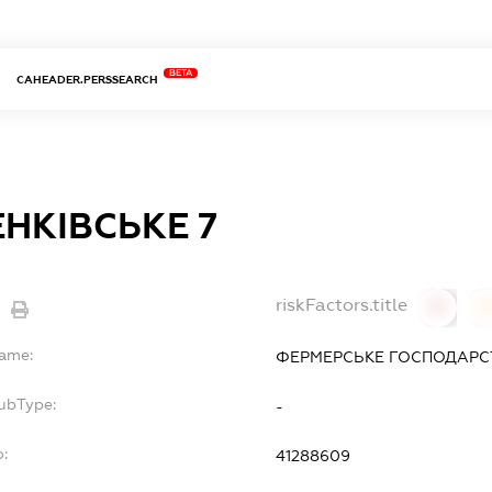
BETA
CAHEADER.PERSSEARCH
НКІВСЬКЕ 7
riskFactors.title
0
Name:
ФЕРМЕРСЬКЕ ГОСПОДАРСТ
SubType:
-
o:
41288609