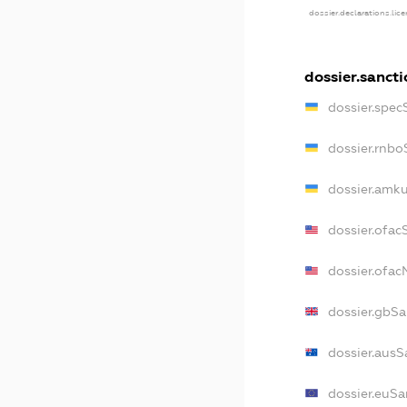
dossier.declarations.lic
dossier.sancti
dossier.spec
dossier.rnbo
dossier.amku
dossier.ofac
dossier.ofa
dossier.gbSa
dossier.ausS
dossier.euSa