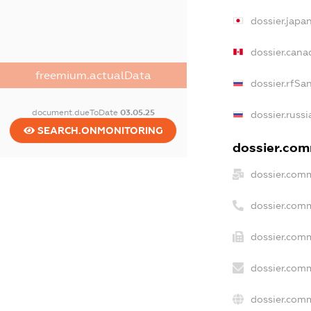
dossier.japa
dossier.can
freemium.actualData
dossier.rfSa
document.dueToDate
03.05.25
dossier.russ
SEARCH.ONMONITORING
dossier.comm
dossier.comm
dossier.com
dossier.comm
dossier.comm
dossier.comm