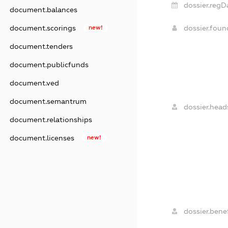
dossier.regD
document.balances
document.scorings
new!
dossier.fou
document.tenders
document.publicfunds
document.ved
document.semantrum
dossier.head
document.relationships
document.licenses
new!
dossier.benef