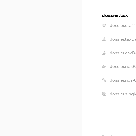
dossier.tax
dossier.staff
dossier.taxD
dossier.esvD
dossier.ndsP
dossier.nds
dossier.sing