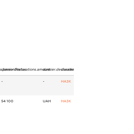
ns.personStatus
dossier.declarations.amount
dossier.declarations.currency
dossier.declarations.source
-
-
НАЗК
54 100
UAH
НАЗК