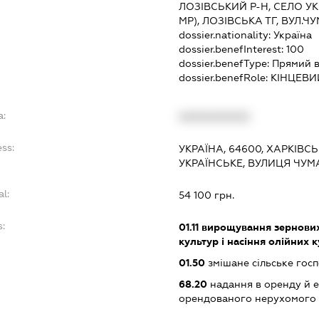
ЛОЗІВСЬКИЙ Р-Н, СЕЛО У
МР), ЛОЗІВСЬКА ТГ, ВУЛ.Ч
dossier.nationality:
Україна
dossier.benefInterest:
100
dossier.benefType:
Прямий в
dossier.benefRole:
КІНЦЕВИ
a:
XXXXXXXXXX
ss:
УКРАЇНА, 64600, ХАРКІВС
УКРАЇНСЬКЕ, ВУЛИЦЯ ЧУМ
al:
54 100 грн.
s:
01.11
вирощування зернових 
культур і насіння олійних 
01.50
змішане сільське гос
68.20
надання в оренду й е
орендованого нерухомого