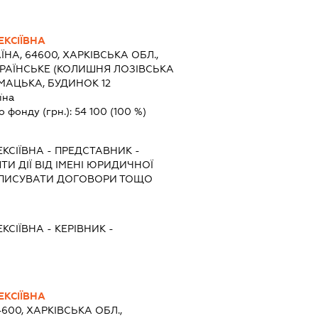
КСІЇВНА
ЇНА, 64600, ХАРКІВСЬКА ОБЛ.,
КРАЇНСЬКЕ (КОЛИШНЯ ЛОЗІВСЬКА
УМАЦЬКА, БУДИНОК 12
їна
о фонду (грн.):
54 100
(100 %)
КСІЇВНА
-
ПРЕДСТАВНИК
-
И ДІЇ ВІД ІМЕНІ ЮРИДИЧНОЇ
ІДПИСУВАТИ ДОГОВОРИ ТОЩО
КСІЇВНА
-
КЕРІВНИК
-
КСІЇВНА
4600, ХАРКІВСЬКА ОБЛ.,