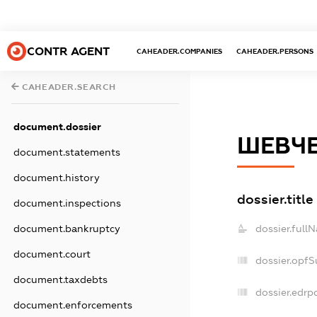
CONTR AGENT
CAHEADER.COMPANIES
CAHEADER.PERSONS
CAHEADER.SEARCH
document.dossier
ШЕВЧЕ
document.statements
document.history
dossier.title
document.inspections
document.bankruptcy
dossier.full
document.court
dossier.opf
document.taxdebts
dossier.edrp
document.enforcements