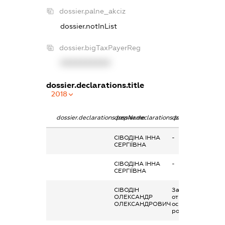
dossier.palne_akciz
dossier.notInList
dossier.bigTaxPayerReg
XXXXXXXXXX
dossier.declarations.title
2018
dossier.declarations.pepName
dossier.declarations.personName
dossier.declaratio
СІВОДІНА ІННА
-
СЕРГІЇВНА
СІВОДІНА ІННА
-
СЕРГІЇВНА
СІВОДІН
Заробітна плата
ОЛЕКСАНДР
отримана за
ОЛЕКСАНДРОВИЧ
основним місцем
роботи