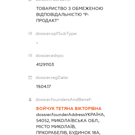
ТОВАРИСТВО З ОБМЕЖЕНОЮ
ВІДПОВІДАЛЬНІСТЮ "Р-
ПРОДАКТ"
dossier.opfSubType:
-
dossier.edrpo:
41291103
dossier.regDate:
19.04.17
dossier.foundersAndBenef:
БОЙЧУК ТЕТЯНА ВІКТОРІВНА
dossier.founderAddress
УКРАЇНА,
54052, МИКОЛАЇВСЬКА ОБЛ.,
МІСТО МИКОЛАЇВ,
ПР.КОРАБЕЛІВ, БУДИНОК 18А,