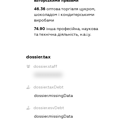
авторськими правами
46.36
оптова торгівля цукром,
шоколадом і кондитерськими
виробами
74.90
інша професійна, наукова
та технічна діяльність, н.в.і.у.
dossier.tax
dossier.staff
XXXXXXXXXX
dossier.taxDebt
dossier.missingData
dossier.esvDebt
dossier.missingData