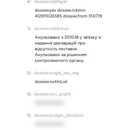
dossier.ndsPayer
dossier.yes
dossier.ndsInn
412911026585
dossier.from 31.07.19
dossier.ndsAnnul
Анульовано з 30.10.18 у зв'язку з:
надання декларацiй про
вiдсутнiсть поставок
Анульовано за рiшенням
контролюючого органу.
dossier.single_tax_reg
dossier.notInList
dossier.non_profit
XXXXXXXXXX
dossier.budget_dotation
XXXXXXXXXX