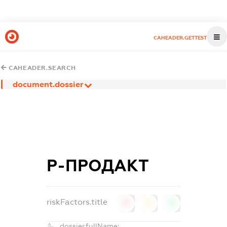
CAHEADER.GETTEST
CAHEADER.SEARCH
document.dossier
Р-ПРОДАКТ
riskFactors.title
0
0
0
dossier.fullName: