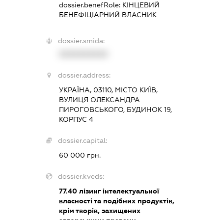
dossier.benefRole:
КІНЦЕВИЙ
БЕНЕФІЦІАРНИЙ ВЛАСНИК
dossier.smida:
XXXXXXXXXX
dossier.address:
УКРАЇНА, 03110, МІСТО КИЇВ,
ВУЛИЦЯ ОЛЕКСАНДРА
ПИРОГОВСЬКОГО, БУДИНОК 19,
КОРПУС 4
dossier.capital:
60 000 грн.
dossier.kveds:
77.40
лізинг інтелектуальної
власності та подібних продуктів,
крім творів, захищених