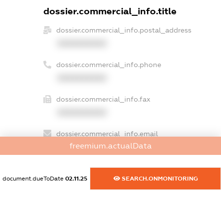
dossier.commercial_info.title
dossier.commercial_info.postal_address
XXXXXXXXXX
dossier.commercial_info.phone
XXXXXXXXXX
dossier.commercial_info.fax
XXXXXXXXXX
dossier.commercial_info.email
freemium.actualData
XXXXXXXXXX
dossier.commercial_info.website
document.dueToDate
02.11.25
SEARCH.ONMONITORING
XXXXXXXXXX
dossier.commercial_info.activity
XXXXXXXXXX