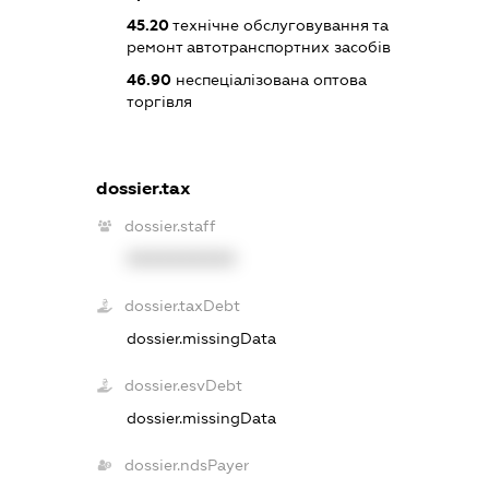
45.20
технічне обслуговування та
ремонт автотранспортних засобів
46.90
неспеціалізована оптова
торгівля
dossier.tax
dossier.staff
XXXXXXXXXX
dossier.taxDebt
dossier.missingData
dossier.esvDebt
dossier.missingData
dossier.ndsPayer