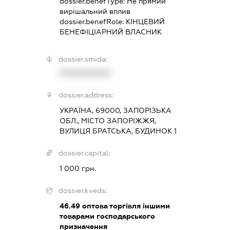
dossier.benefType:
Не прямий
вирішальний вплив
dossier.benefRole:
КІНЦЕВИЙ
БЕНЕФІЦІАРНИЙ ВЛАСНИК
dossier.smida:
XXXXXXXXXX
dossier.address:
УКРАЇНА, 69000, ЗАПОРІЗЬКА
ОБЛ., МІСТО ЗАПОРІЖЖЯ,
ВУЛИЦЯ БРАТСЬКА, БУДИНОК 1
dossier.capital:
1 000 грн.
dossier.kveds:
46.49
оптова торгівля іншими
товарами господарського
призначення