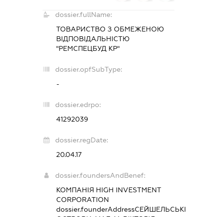
dossier.fullName:
ТОВАРИСТВО З ОБМЕЖЕНОЮ
ВІДПОВІДАЛЬНІСТЮ
"РЕМСПЕЦБУД КР"
dossier.opfSubType:
-
dossier.edrpo:
41292039
dossier.regDate:
20.04.17
dossier.foundersAndBenef:
КОМПАНІЯ HIGH INVESTMENT
CORPORATION
dossier.founderAddress
СЕЙШЕЛЬСЬКІ