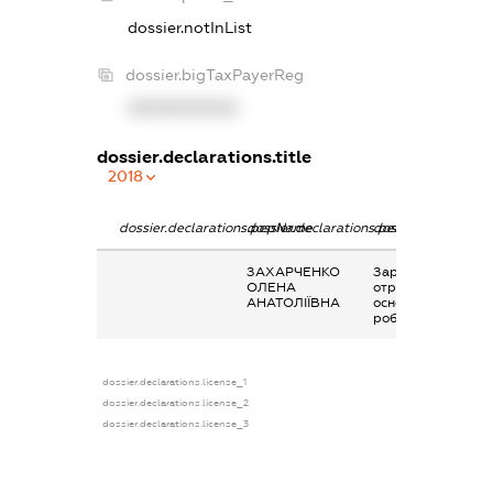
dossier.notInList
dossier.bigTaxPayerReg
XXXXXXXXXX
dossier.declarations.title
2018
dossier.declarations.pepName
dossier.declarations.personName
dossier.declaratio
ЗАХАРЧЕНКО
Заробітна плата
ОЛЕНА
отримана за
АНАТОЛІЇВНА
основним місцем
роботи
dossier.declarations.license_1
dossier.declarations.license_2
dossier.declarations.license_3