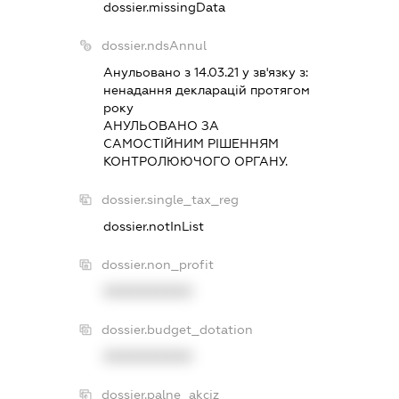
dossier.missingData
dossier.ndsAnnul
Анульовано з 14.03.21 у зв'язку з:
ненадання декларацiй протягом
року
АНУЛЬОВАНО ЗА
САМОСТIЙНИМ РIШЕННЯМ
КОНТРОЛЮЮЧОГО ОРГАНУ.
dossier.single_tax_reg
dossier.notInList
dossier.non_profit
XXXXXXXXXX
dossier.budget_dotation
XXXXXXXXXX
dossier.palne_akciz