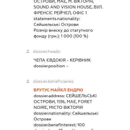
ОСТРОВИ, МАЕ, М. ВІКТОРІЯ,
SOUND AND VISION HOUSE, ВУЛ.
ФРЕНСІС РЕЙЧЕЛ, ОФІС 1
statements.nationality:
Сейшельські Острови
Розмір внеску до статутного
фонду (грн.):
1 000
(100 %)
dossier.heads:
ЧЕПА ЄВДОКІЯ
-
КЕРІВНИК
dossier.position -
dossier.beneficiaries:
БРУТУС МАЙКЛ ЕНДРЮ
dossier.address:
СЕЙШЕЛЬСЬКІ
ОСТРОВИ, 1136, МАЕ, FORET
NOIRE, МІСТО ВІКТОРІЯ
dossier.nationality:
Сейшельські
Острови
dossier.benefInterest:
100