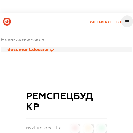
CAHEADER.GETTEST
CAHEADER.SEARCH
document.dossier
РЕМСПЕЦБУД
КР
riskFactors.title
0
0
0