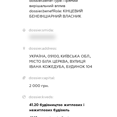
dossier.benefType:
Прямий
вирішальний вплив
dossier.benefRole:
КІНЦЕВИЙ
БЕНЕФІЦІАРНИЙ ВЛАСНИК
dossier.smida:
XXXXXXXXXX
dossier.address:
УКРАЇНА, 09100, КИЇВСЬКА ОБЛ.,
МІСТО БІЛА ЦЕРКВА, ВУЛИЦЯ
ІВАНА КОЖЕДУБА, БУДИНОК 104
dossier.capital:
2 000 грн.
dossier.kveds:
41.20
будівництво житлових і
нежитлових будівель