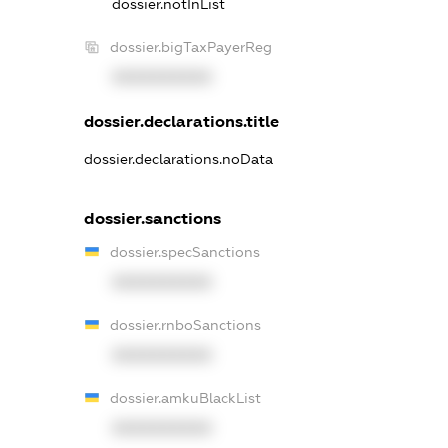
dossier.notInList
dossier.bigTaxPayerReg
XXXXXXXXXX
dossier.declarations.title
dossier.declarations.noData
dossier.sanctions
dossier.specSanctions
XXXXXXXXXX
dossier.rnboSanctions
XXXXXXXXXX
dossier.amkuBlackList
XXXXXXXXXX