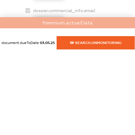
dossier.commercial_info.email
XXXXXXXXXX
freemium.actualData
dossier.commercial_info.website
XXXXXXXXXX
document.dueToDate
03.05.25
SEARCH.ONMONITORING
dossier.commercial_info.activity
XXXXXXXXXX
freemium.exampleText_1
freemium.exampleText_2
freemium.anonymousPerSearch2
FREEMIUM.DETAILS
FREEMIUM.REGISTER