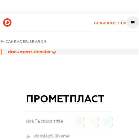
CAHEADER.GETTEST
CAHEADER.SEARCH
document.dossier
ПРОМЕТПЛАСТ
riskFactors.title
0
0
0
dossier.fullName: