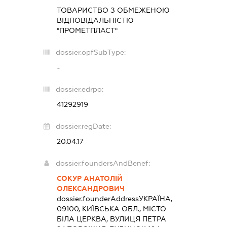
ТОВАРИСТВО З ОБМЕЖЕНОЮ
ВІДПОВІДАЛЬНІСТЮ
"ПРОМЕТПЛАСТ"
dossier.opfSubType:
-
dossier.edrpo:
41292919
dossier.regDate:
20.04.17
dossier.foundersAndBenef:
СОКУР АНАТОЛІЙ
ОЛЕКСАНДРОВИЧ
dossier.founderAddress
УКРАЇНА,
09100, КИЇВСЬКА ОБЛ., МІСТО
БІЛА ЦЕРКВА, ВУЛИЦЯ ПЕТРА