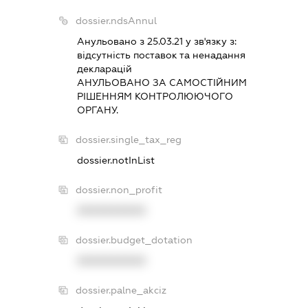
dossier.ndsAnnul
Анульовано з 25.03.21 у зв'язку з:
вiдсутнiсть поставок та ненадання
декларацiй
АНУЛЬОВАНО ЗА САМОСТIЙНИМ
РIШЕННЯМ КОНТРОЛЮЮЧОГО
ОРГАНУ.
dossier.single_tax_reg
dossier.notInList
dossier.non_profit
XXXXXXXXXX
dossier.budget_dotation
XXXXXXXXXX
dossier.palne_akciz