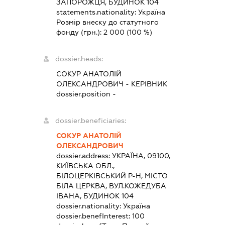
ЗАПОРОЖЦЯ, БУДИНОК 104
statements.nationality:
Україна
Розмір внеску до статутного
фонду (грн.):
2 000
(100 %)
dossier.heads:
СОКУР АНАТОЛІЙ
ОЛЕКСАНДРОВИЧ
-
КЕРІВНИК
dossier.position -
dossier.beneficiaries:
СОКУР АНАТОЛІЙ
ОЛЕКСАНДРОВИЧ
dossier.address:
УКРАЇНА, 09100,
КИЇВСЬКА ОБЛ.,
БІЛОЦЕРКІВСЬКИЙ Р-Н, МІСТО
БІЛА ЦЕРКВА, ВУЛ.КОЖЕДУБА
ІВАНА, БУДИНОК 104
dossier.nationality:
Україна
dossier.benefInterest:
100