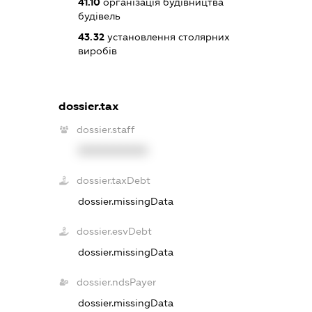
41.10
організація будівництва
будівель
43.32
установлення столярних
виробів
dossier.tax
dossier.staff
XXXXXXXXXX
dossier.taxDebt
dossier.missingData
dossier.esvDebt
dossier.missingData
dossier.ndsPayer
dossier.missingData