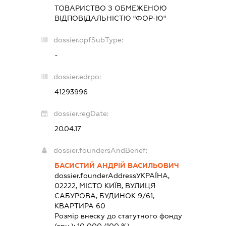
ТОВАРИСТВО З ОБМЕЖЕНОЮ
ВІДПОВІДАЛЬНІСТЮ "ФОР-Ю"
dossier.opfSubType:
-
dossier.edrpo:
41293996
dossier.regDate:
20.04.17
dossier.foundersAndBenef:
БАСИСТИЙ АНДРІЙ ВАСИЛЬОВИЧ
dossier.founderAddress
УКРАЇНА,
02222, МІСТО КИЇВ, ВУЛИЦЯ
САБУРОВА, БУДИНОК 9/61,
КВАРТИРА 60
Розмір внеску до статутного фонду