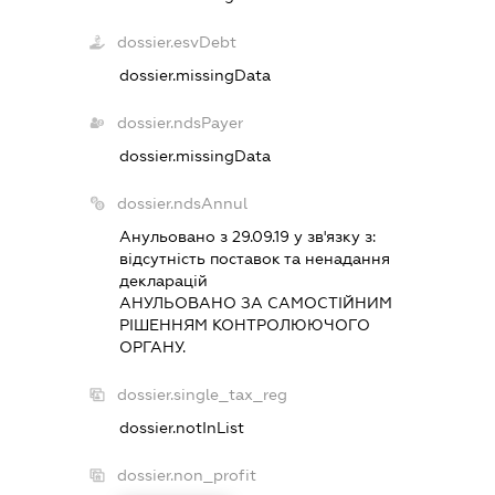
dossier.esvDebt
dossier.missingData
dossier.ndsPayer
dossier.missingData
dossier.ndsAnnul
Анульовано з 29.09.19 у зв'язку з:
вiдсутнiсть поставок та ненадання
декларацiй
АНУЛЬОВАНО ЗА САМОСТIЙНИМ
РIШЕННЯМ КОНТРОЛЮЮЧОГО
ОРГАНУ.
dossier.single_tax_reg
dossier.notInList
dossier.non_profit