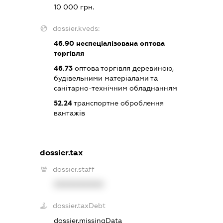
10 000 грн.
dossier.kveds:
46.90
неспеціалізована оптова
торгівля
46.73
оптова торгівля деревиною,
будівельними матеріалами та
санітарно-технічним обладнанням
52.24
транспортне оброблення
вантажів
dossier.tax
dossier.staff
XXXXXXXXXX
dossier.taxDebt
dossier.missingData