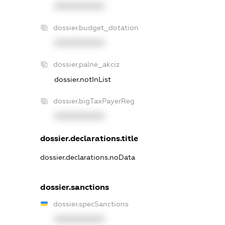
XXXXXXXXXX
dossier.budget_dotation
XXXXXXXXXX
dossier.palne_akciz
dossier.notInList
dossier.bigTaxPayerReg
XXXXXXXXXX
dossier.declarations.title
dossier.declarations.noData
dossier.sanctions
dossier.specSanctions
XXXXXXXXXX