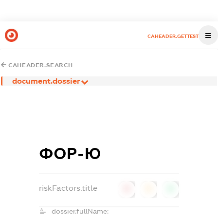
CAHEADER.GETTEST
CAHEADER.SEARCH
document.dossier
ФОР-Ю
riskFactors.title
0
0
0
dossier.fullName: