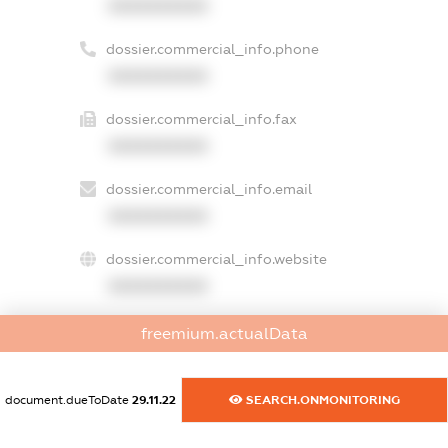
XXXXXXXXXX
dossier.commercial_info.phone
XXXXXXXXXX
dossier.commercial_info.fax
XXXXXXXXXX
dossier.commercial_info.email
XXXXXXXXXX
dossier.commercial_info.website
XXXXXXXXXX
dossier.commercial_info.activity
freemium.actualData
XXXXXXXXXX
document.dueToDate
29.11.22
SEARCH.ONMONITORING
freemium.exampleText_1