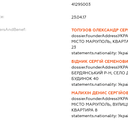
41295003
te:
23.04.17
dersAndBenef:
ТОПУЗОВ ОЛЕКСАНДР СЕР
dossier.founderAddress
УКРА
МІСТО МАРІУПОЛЬ, КВАРТА
23
statements.nationality:
Укра
БІДНИК СЕРГІЙ СЕМЕНОВ
dossier.founderAddress
УКРА
БЕРДЯНСЬКИЙ Р-Н, СЕЛО 
БУДИНОК 40
statements.nationality:
Укра
МАЛИХІН ДЕНИС СЕРГІЙО
dossier.founderAddress
УКРА
МІСТО МАРІУПОЛЬ, ВУЛИЦ
КВАРТИРА 8
statements.nationality:
Укра