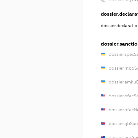
dossier.declarat
dossier.declarati
dossier.sanctio
dossier.specS
dossier.rnboS
dossier.amkuB
dossier.ofacS
dossier.ofac
dossier.gbSan
dossier.ausSa