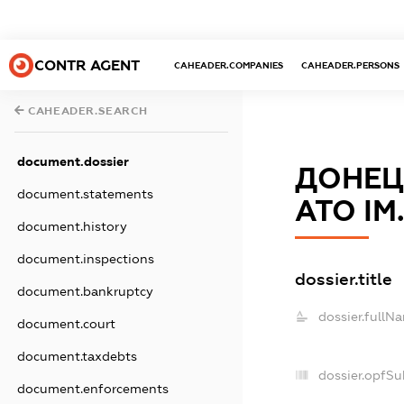
CONTR AGENT
CAHEADER.COMPANIES
CAHEADER.PERSONS
CAHEADER.SEARCH
document.dossier
ДОНЕЦ
document.statements
АТО ІМ
document.history
document.inspections
dossier.title
document.bankruptcy
dossier.fullN
document.court
document.taxdebts
dossier.opfSu
document.enforcements