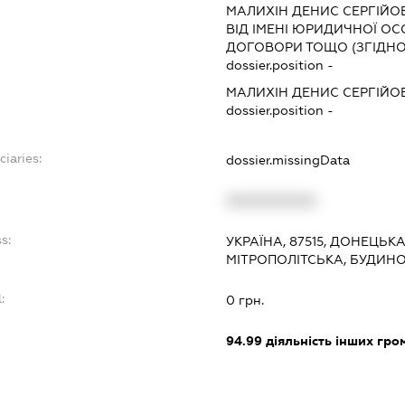
МАЛИХІН ДЕНИС СЕРГІЙО
ВІД ІМЕНІ ЮРИДИЧНОЇ ОС
ДОГОВОРИ ТОЩО (ЗГІДНО 
dossier.position -
МАЛИХІН ДЕНИС СЕРГІЙО
dossier.position -
ciaries:
dossier.missingData
XXXXXXXXXX
s:
УКРАЇНА, 87515, ДОНЕЦЬК
МІТРОПОЛІТСЬКА, БУДИНОК
:
0 грн.
94.99
діяльність інших грома