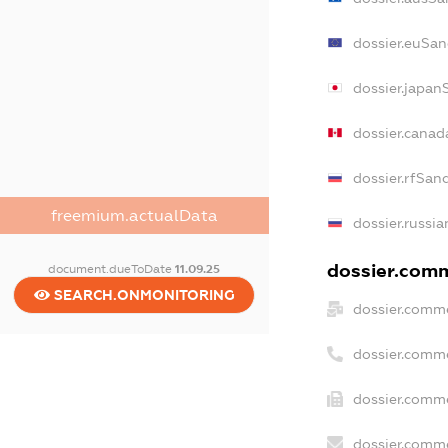
dossier.euSan
dossier.japan
dossier.canad
dossier.rfSan
freemium.actualData
dossier.russia
dossier.comm
document.dueToDate
11.09.25
SEARCH.ONMONITORING
dossier.comme
dossier.comm
dossier.comme
dossier.comme