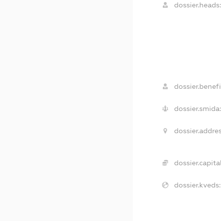
dossier.heads:
dossier.benefi
dossier.smida:
dossier.addres
dossier.capital
dossier.kveds: