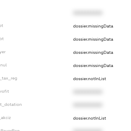
XXXXXXXXXX
bt
dossier.missingData
bt
dossier.missingData
yer
dossier.missingData
nnul
dossier.missingData
e_tax_reg
dossier.notInList
rofit
XXXXXXXXXX
et_dotation
XXXXXXXXXX
_akciz
dossier.notInList
axPayerReg