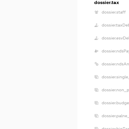
dossier.tax
dossier.staff
dossier.taxDe
dossier.esvDe
dossier.ndsPa
dossier.ndsA
dossier.singl
dossier.non_p
dossier.budg
dossier.palne
dossier.bigT