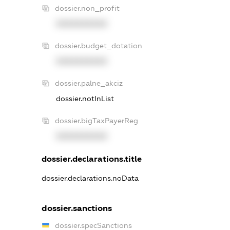
dossier.non_profit
XXXXXXXXXX
dossier.budget_dotation
XXXXXXXXXX
dossier.palne_akciz
dossier.notInList
dossier.bigTaxPayerReg
XXXXXXXXXX
dossier.declarations.title
dossier.declarations.noData
dossier.sanctions
dossier.specSanctions