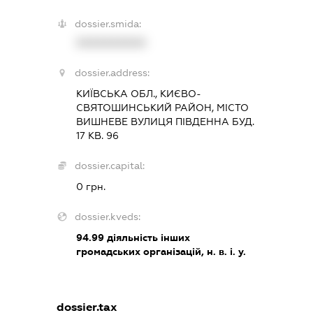
dossier.smida:
XXXXXXXXXX
dossier.address:
КИЇВСЬКА ОБЛ., КИЄВО-
СВЯТОШИНСЬКИЙ РАЙОН, МІСТО
ВИШНЕВЕ ВУЛИЦЯ ПІВДЕННА БУД.
17 КВ. 96
dossier.capital:
0 грн.
dossier.kveds:
94.99
діяльність інших
громадських організацій, н. в. і. у.
dossier.tax