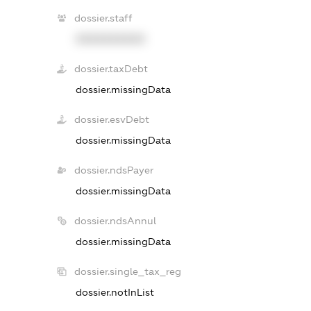
dossier.staff
XXXXXXXXXX
dossier.taxDebt
dossier.missingData
dossier.esvDebt
dossier.missingData
dossier.ndsPayer
dossier.missingData
dossier.ndsAnnul
dossier.missingData
dossier.single_tax_reg
dossier.notInList