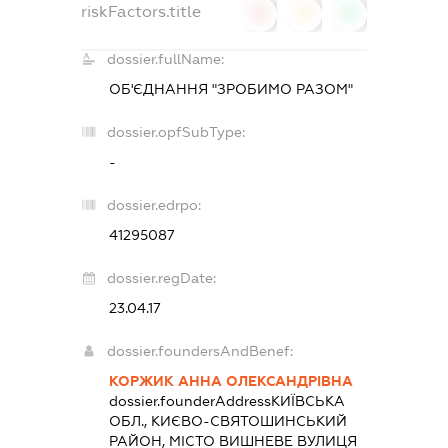
riskFactors.title
0
0
0
dossier.fullName:
ОБ'ЄДНАННЯ "ЗРОБИМО РАЗОМ"
dossier.opfSubType:
-
dossier.edrpo:
41295087
dossier.regDate:
23.04.17
dossier.foundersAndBenef:
КОРЖИК АННА ОЛЕКСАНДРІВНА
dossier.founderAddress
КИЇВСЬКА
ОБЛ., КИЄВО-СВЯТОШИНСЬКИЙ
РАЙОН, МІСТО ВИШНЕВЕ ВУЛИЦЯ