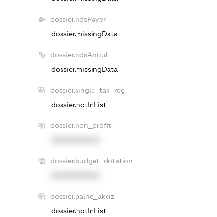
dossier.ndsPayer
dossier.missingData
dossier.ndsAnnul
dossier.missingData
dossier.single_tax_reg
dossier.notInList
dossier.non_profit
XXXXXXXXXX
dossier.budget_dotation
XXXXXXXXXX
dossier.palne_akciz
dossier.notInList