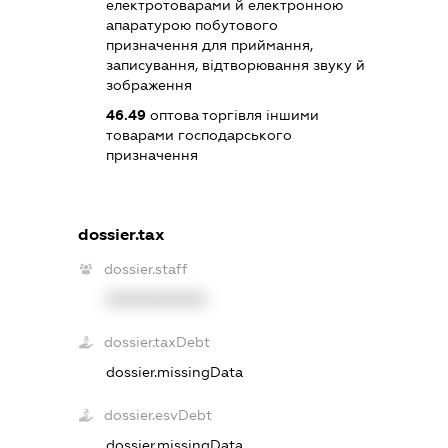
електротоварами й електронною
апаратурою побутового
призначення для приймання,
записування, відтворювання звуку й
зображення
46.49
оптова торгівля іншими
товарами господарського
призначення
dossier.tax
dossier.staff
XXXXXXXXXX
dossier.taxDebt
dossier.missingData
dossier.esvDebt
dossier.missingData