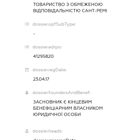
ТОВАРИСТВО З ОБМЕЖЕНОЮ
ВІДПОВІДАЛЬНІСТЮ
САНТ-РЕМІ
dossier.opfSubType:
-
dossier.edrpo:
41295820
dossier.regDate:
23.04.17
dossier.foundersAndBenef:
ЗАСНОВНИК Є КІНЦЕВИМ
БЕНЕФІЦІАРНИМ ВЛАСНИКОМ
ЮРИДИЧНОЇ ОСОБИ
dossier.heads: