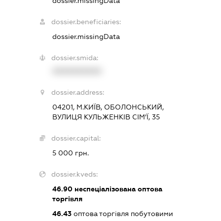
dossier.missingData
dossier.beneficiaries:
dossier.missingData
dossier.smida:
XXXXXXXXXX
dossier.address:
04201, М.КИЇВ, ОБОЛОНСЬКИЙ,
ВУЛИЦЯ КУЛЬЖЕНКІВ СІМ’Ї, 35
dossier.capital:
5 000 грн.
dossier.kveds:
46.90
неспеціалізована оптова
торгівля
46.43
оптова торгівля побутовими