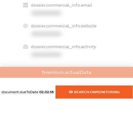
dossier.commercial_info.email
XXXXXXXXXX
dossier.commercial_info.website
XXXXXXXXXX
dossier.commercial_info.activity
XXXXXXXXXX
freemium.actualData
freemium.exampleText_1
freemium.exampleText_2
freemium.anonymousPerSearch2
document.dueToDate
02.02.18
SEARCH.ONMONITORING
FREEMIUM.DETAILS
FREEMIUM.REGISTER