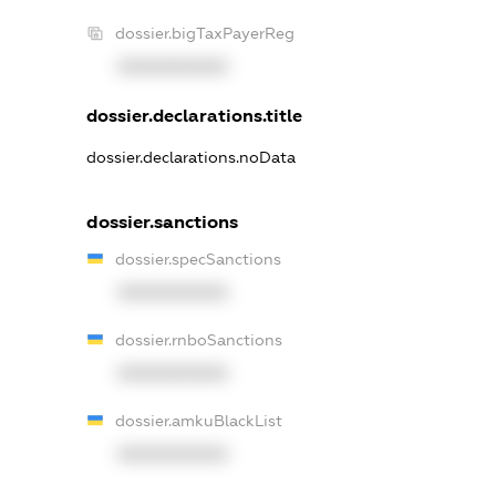
dossier.bigTaxPayerReg
XXXXXXXXXX
dossier.declarations.title
dossier.declarations.noData
dossier.sanctions
dossier.specSanctions
XXXXXXXXXX
dossier.rnboSanctions
XXXXXXXXXX
dossier.amkuBlackList
XXXXXXXXXX