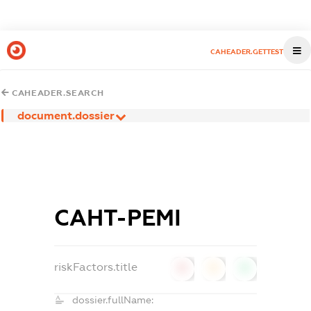
CAHEADER.GETTEST
CAHEADER.SEARCH
document.dossier
САНТ-РЕМІ
riskFactors.title
0
0
0
dossier.fullName: