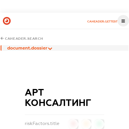
CAHEADER.GETTEST
CAHEADER.SEARCH
document.dossier
АРТ
КОНСАЛТИНГ
riskFactors.title
0
0
0