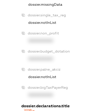
dossier.missingData
dossier.single_tax_reg
dossier.notInList
dossier.non_profit
XXXXXXXXXX
dossier.budget_dotation
XXXXXXXXXX
dossier.palne_akciz
dossier.notInList
dossier.bigTaxPayerReg
XXXXXXXXXX
dossier.declarations.title
2018