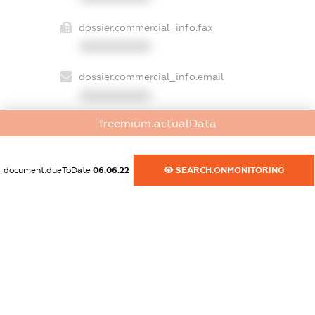
dossier.commercial_info.fax
XXXXXXXXXX
dossier.commercial_info.email
XXXXXXXXXX
freemium.actualData
dossier.commercial_info.website
XXXXXXXXXX
document.dueToDate
06.06.22
SEARCH.ONMONITORING
dossier.commercial_info.activity
XXXXXXXXXX
freemium.exampleText_1
freemium.exampleText_2
freemium.anonymousPerSearch2
FREEMIUM.DETAILS