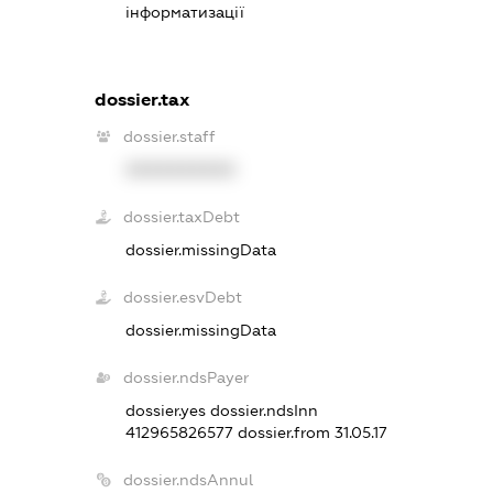
інформатизації
dossier.tax
dossier.staff
XXXXXXXXXX
dossier.taxDebt
dossier.missingData
dossier.esvDebt
dossier.missingData
dossier.ndsPayer
dossier.yes
dossier.ndsInn
412965826577
dossier.from 31.05.17
dossier.ndsAnnul