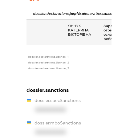
dossier.declarations.pepName
dossier.declarations.personName
dossier.declaration
ЯНЧУК
Заробітна плата
КАТЕРИНА
отримана за
ВІКТОРІВНА
основним місцем
роботи
dossier.declarations.license_1
dossier.declarations.license_2
dossier.declarations.license_3
dossier.sanctions
dossier.specSanctions
XXXXXXXXXX
dossier.rnboSanctions
XXXXXXXXXX