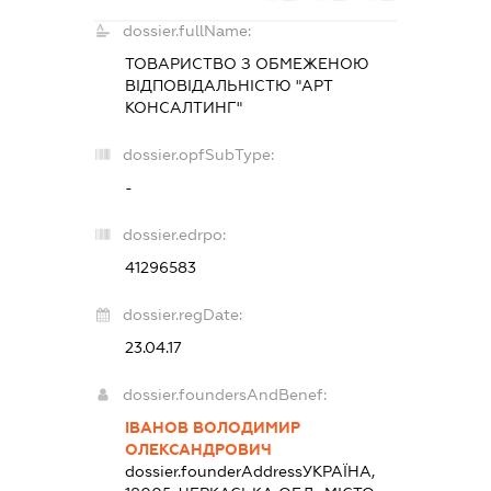
dossier.fullName:
ТОВАРИСТВО З ОБМЕЖЕНОЮ
ВІДПОВІДАЛЬНІСТЮ "АРТ
КОНСАЛТИНГ"
dossier.opfSubType:
-
dossier.edrpo:
41296583
dossier.regDate:
23.04.17
dossier.foundersAndBenef:
ІВАНОВ ВОЛОДИМИР
ОЛЕКСАНДРОВИЧ
dossier.founderAddress
УКРАЇНА,