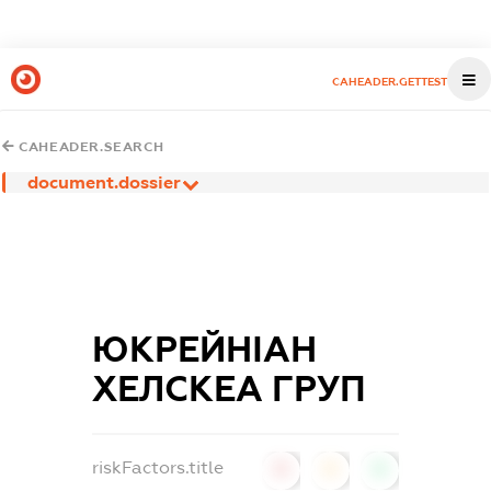
CAHEADER.GETTEST
CAHEADER.SEARCH
document.dossier
ЮКРЕЙНІАН
ХЕЛСКЕА ГРУП
riskFactors.title
0
0
0