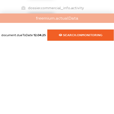
dossier.commercial_info.activity
XXXXXXXXXX
freemium.actualData
document.dueToDate
12.04.25
SEARCH.ONMONITORING
freemium.exampleText_1
freemium.exampleText_2
freemium.anonymousPerSearch2
FREEMIUM.DETAILS
FREEMIUM.REGISTER