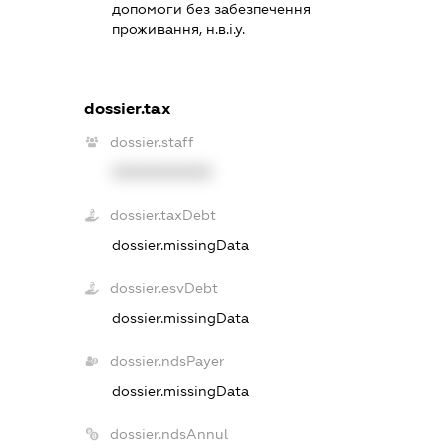
допомоги без забезпечення
проживання, н.в.і.у.
dossier.tax
dossier.staff
XXXXXXXXXX
dossier.taxDebt
dossier.missingData
dossier.esvDebt
dossier.missingData
dossier.ndsPayer
dossier.missingData
dossier.ndsAnnul