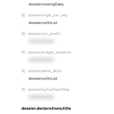
dossier.missingData
dossier.single_tax_reg
dossier.notInList
dossier.non_profit
XXXXXXXXXX
dossier.budget_dotation
XXXXXXXXXX
dossier.palne_akciz
dossier.notInList
dossier.bigTaxPayerReg
XXXXXXXXXX
dossier.declarations.title