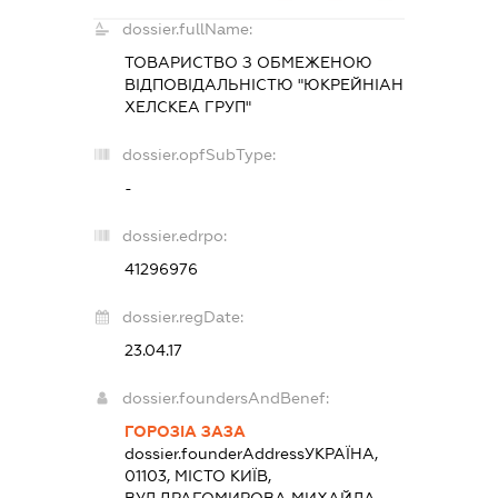
dossier.fullName:
ТОВАРИСТВО З ОБМЕЖЕНОЮ
ВІДПОВІДАЛЬНІСТЮ "ЮКРЕЙНІАН
ХЕЛСКЕА ГРУП"
dossier.opfSubType:
-
dossier.edrpo:
41296976
dossier.regDate:
23.04.17
dossier.foundersAndBenef:
ГОРОЗІА ЗАЗА
dossier.founderAddress
УКРАЇНА,
01103, МІСТО КИЇВ,
ВУЛ.ДРАГОМИРОВА МИХАЙЛА,