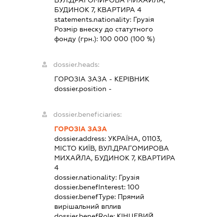
БУДИНОК 7, КВАРТИРА 4
statements.nationality:
Грузія
Розмір внеску до статутного
фонду (грн.):
100 000
(100 %)
dossier.heads:
ГОРОЗІА ЗАЗА
-
КЕРІВНИК
dossier.position -
dossier.beneficiaries:
ГОРОЗІА ЗАЗА
dossier.address:
УКРАЇНА, 01103,
МІСТО КИЇВ, ВУЛ.ДРАГОМИРОВА
МИХАЙЛА, БУДИНОК 7, КВАРТИРА
4
dossier.nationality:
Грузія
dossier.benefInterest:
100
dossier.benefType:
Прямий
вирішальний вплив
dossier.benefRole:
КІНЦЕВИЙ