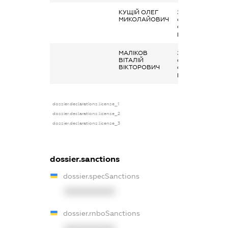
КУЩІЙ ОЛЕГ
Заробітна плата
МИКОЛАЙОВИЧ
отримана за
основним місцем
роботи
МАЛІКОВ
Заробітна плата
ВІТАЛІЙ
отримана за
ВІКТОРОВИЧ
основним місцем
роботи
dossier.declarations.license_1
dossier.declarations.license_2
dossier.declarations.license_3
dossier.sanctions
dossier.specSanctions
XXXXXXXXXX
dossier.rnboSanctions