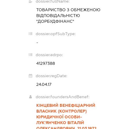
dossier.fullName:
ТОВАРИСТВО З ОБМЕЖЕНОЮ
ВІДПОВІДАЛЬНІСТЮ
"ДОРБУДФІНАНС"
dossier.opfSubType:
-
dossier.edrpo:
41297388
dossier.regDate:
24.04.17
dossier.foundersAndBenef:
КІНЦЕВИЙ БЕНЕФІЦІАРНИЙ
ВЛАСНИК (КОНТРОЛЕР)
ЮРИДИЧНОЇ ОСОБИ-
ЛУК'ЯНЧЕНКО ВІТАЛІЙ
ОЛЕКСАНДРОВИЧ, 21.03.1972