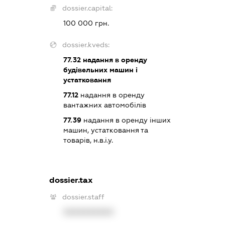
dossier.capital:
100 000 грн.
dossier.kveds:
77.32
надання в оренду
будівельних машин і
устатковання
77.12
надання в оренду
вантажних автомобілів
77.39
надання в оренду інших
машин, устатковання та
товарів, н.в.і.у.
dossier.tax
dossier.staff
XXXXXXXXXX