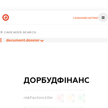
CAHEADER.GETTEST
CAHEADER.SEARCH
document.dossier
ДОРБУДФІНАНС
riskFactors.title
0
0
0