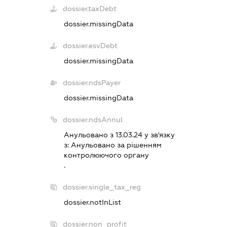
dossier.taxDebt
dossier.missingData
dossier.esvDebt
dossier.missingData
dossier.ndsPayer
dossier.missingData
dossier.ndsAnnul
Анульовано з 13.03.24 у зв'язку
з:
Анульовано за рiшенням
контролюючого органу
.
dossier.single_tax_reg
dossier.notInList
dossier.non_profit