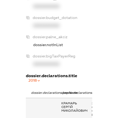
XXXXXXXXXX
dossier.budget_dotation
XXXXXXXXXX
dossier.palne_akciz
dossier.notInList
dossier.bigTaxPayerReg
XXXXXXXXXX
dossier.declarations.title
2018
dossier.declarations.pepName
dossier.declarations.personName
dossier.declarati
КРАМАРЬ
Заробітна плата
СЕРГІЙ
отримана за
МИКОЛАЙОВИЧ
основним місцем
роботи