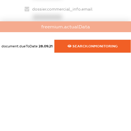
dossier.commercial_info.email
XXXXXXXXXX
freemium.actualData
dossier.commercial_info.website
XXXXXXXXXX
document.dueToDate
28.09.21
SEARCH.ONMONITORING
dossier.commercial_info.activity
XXXXXXXXXX
freemium.exampleText_1
freemium.exampleText_2
freemium.anonymousPerSearch2
FREEMIUM.DETAILS
FREEMIUM.REGISTER