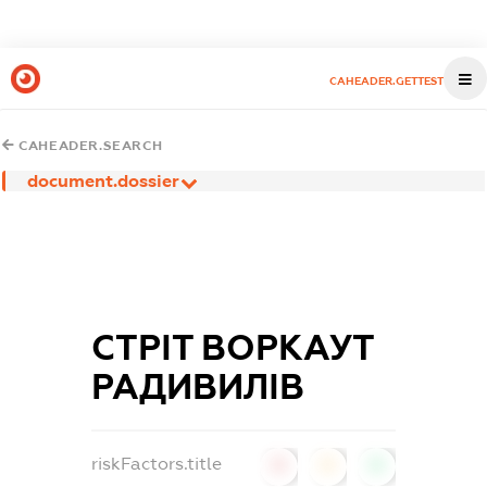
CAHEADER.GETTEST
CAHEADER.SEARCH
document.dossier
СТРІТ ВОРКАУТ
РАДИВИЛІВ
riskFactors.title
0
0
0