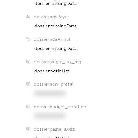
dossier.missingData
dossier.ndsPayer
dossier.missingData
dossier.ndsAnnul
dossier.missingData
dossier.single_tax_reg
dossier.notInList
dossier.non_profit
XXXXXXXXXX
dossier.budget_dotation
XXXXXXXXXX
dossier.palne_akciz