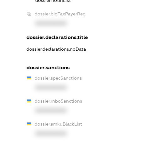
dossier.notInList
dossier.bigTaxPayerReg
XXXXXXXXXX
dossier.declarations.title
dossier.declarations.noData
dossier.sanctions
dossier.specSanctions
XXXXXXXXXX
dossier.rnboSanctions
XXXXXXXXXX
dossier.amkuBlackList
XXXXXXXXXX