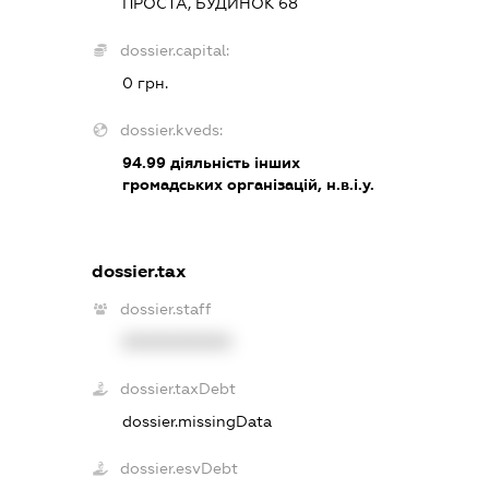
ПРОСТА, БУДИНОК 68
dossier.capital:
0 грн.
dossier.kveds:
94.99
діяльність інших
громадських організацій, н.в.і.у.
dossier.tax
dossier.staff
XXXXXXXXXX
dossier.taxDebt
dossier.missingData
dossier.esvDebt