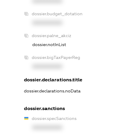
XXXXXXXXXX
dossier.budget_dotation
XXXXXXXXXX
dossier.palne_akciz
dossier.notInList
dossier.bigTaxPayerReg
XXXXXXXXXX
dossier.declarations.title
dossier.declarations.noData
dossier.sanctions
dossier.specSanctions
XXXXXXXXXX