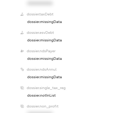
XXXXXXXXXX
dossier.taxDebt
dossier.missingData
dossier.esvDebt
dossier.missingData
dossier.ndsPayer
dossier.missingData
dossier.ndsAnnul
dossier.missingData
dossier.single_tax_reg
dossier.notInList
dossier.non_profit