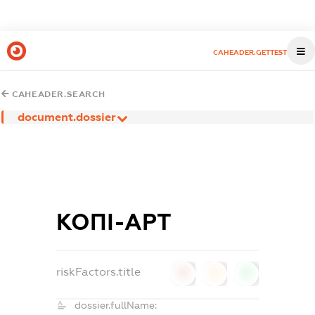
CAHEADER.GETTEST
CAHEADER.SEARCH
document.dossier
КОПІ-АРТ
riskFactors.title
0
0
0
dossier.fullName: