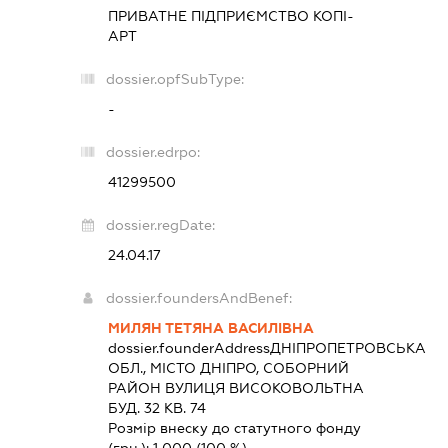
ПРИВАТНЕ ПІДПРИЄМСТВО
КОПІ-
АРТ
dossier.opfSubType:
-
dossier.edrpo:
41299500
dossier.regDate:
24.04.17
dossier.foundersAndBenef:
МИЛЯН ТЕТЯНА ВАСИЛІВНА
dossier.founderAddress
ДНІПРОПЕТРОВСЬКА
ОБЛ., МІСТО ДНІПРО, СОБОРНИЙ
РАЙОН ВУЛИЦЯ ВИСОКОВОЛЬТНА
БУД. 32 КВ. 74
Розмір внеску до статутного фонду