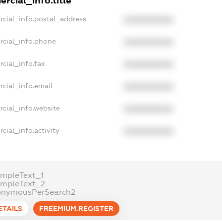
rcial_info.title
rcial_info.postal_address
XXXXXXXXXX
rcial_info.phone
XXXXXXXXXX
cial_info.fax
XXXXXXXXXX
cial_info.email
XXXXXXXXXX
rcial_info.website
XXXXXXXXXX
cial_info.activity
XXXXXXXXXX
ampleText_1
ampleText_2
onymousPerSearch2
ETAILS
FREEMIUM.REGISTER