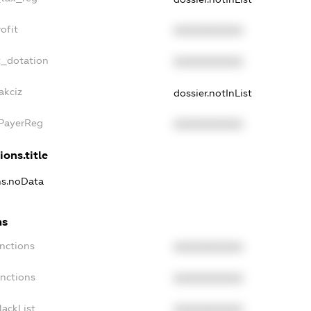
ofit
XXXXXXXXXX
t_dotation
XXXXXXXXXX
akciz
dossier.notInList
xPayerReg
XXXXXXXXXX
ions.title
ons.noData
ns
anctions
XXXXXXXXXX
anctions
XXXXXXXXXX
lackList
XXXXXXXXXX