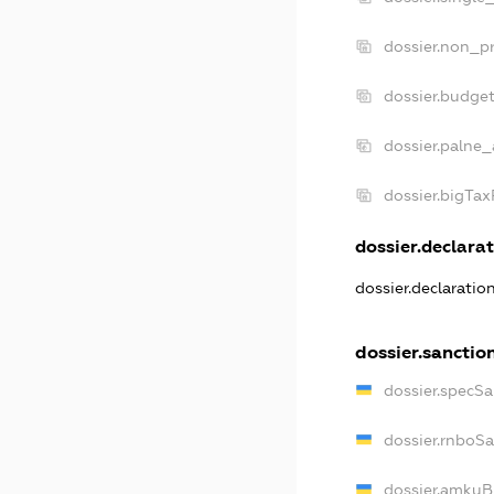
dossier.non_pr
dossier.budge
dossier.palne_
dossier.bigTa
dossier.declarat
dossier.declarati
dossier.sanctio
dossier.specS
dossier.rnboS
dossier.amkuB