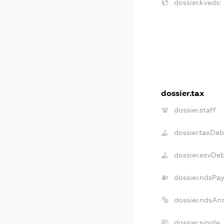
dossier.kveds:
dossier.tax
dossier.staff
dossier.taxDeb
dossier.esvDe
dossier.ndsPa
dossier.ndsAn
dossier.single