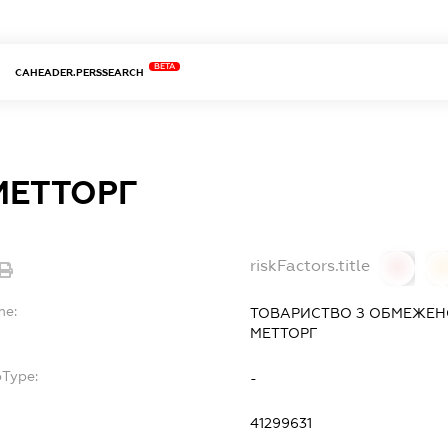
BETA
CAHEADER.PERSSEARCH
МЕТТОРГ
riskFactors.title
0
0
me:
ТОВАРИСТВО З ОБМЕЖЕН
МЕТТОРГ
bType:
-
41299631