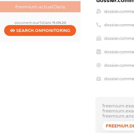
dossier.comme
freemium.actualData
dossier.comme
document.dueToDate
11.09.20
dossier.comme
SEARCH.ONMONITORING
dossier.commer
dossier.commer
dossier.comme
dossier.commer
freemium.ex
freemium.ex
freemium.an
FREEMIUM.D