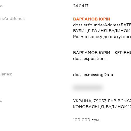
e:
24.04.17
ersAndBenef:
ВАРЛАМОВ ЮРІЙ
dossier.founderAddress
ЛАТВ
ВУЛИЦЯ РАЙНЯ, БУДИНОК 8
Розмір внеску до статутног
ВАРЛАМОВ ЮРІЙ
-
КЕРІВН
dossier.position -
iaries:
dossier.missingData
XXXXXXXXXX
s:
УКРАЇНА, 79057, ЛЬВІВСЬК
КОНОВАЛЬЦЯ, БУДИНОК 1
:
100 000 грн.