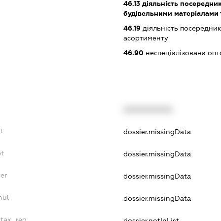
46.13
діяльність посередник
будівельними матеріалами 
46.19
діяльність посередник
асортименту
46.90
неспеціалізована опт
XXXXXXXXXX
t
dossier.missingData
bt
dossier.missingData
yer
dossier.missingData
nul
dossier.missingData
_tax_reg
dossier.notInList