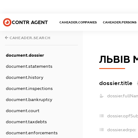
CONTR AGENT
CAHEADER.COMPANIES
CAHEADER.PERSONS
CAHEADER.SEARCH
document.dossier
ЛЬВІВ 
document.statements
document.history
dossier.title
document.inspections
dossier.fullNa
document.bankruptcy
document.court
dossier.opfSu
document.taxdebts
dossier.edrpo:
document.enforcements