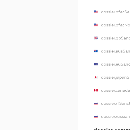
dossier.ofacSa
dossier.ofacN
dossier.gbSan
dossier.ausSa
dossier.euSan
dossier.japan
dossier.canad
dossier.rfSanc
dossier.russia