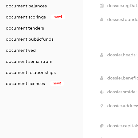
dossier.regDat
document.balances
document.scorings
new!
dossier.found
document.tenders
document.publicfunds
document.ved
dossier.heads:
document.semantrum
document.relationships
dossier.benefic
document.licenses
new!
dossier.smida:
dossier.addres
dossier.capital