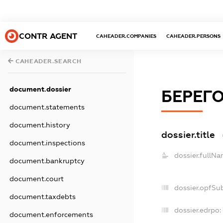
CONTR AGENT
CAHEADER.COMPANIES
CAHEADER.PERSONS
CAHEADER.SEARCH
document.dossier
БЕРЕГ
document.statements
document.history
dossier.title
document.inspections
dossier.fullNa
document.bankruptcy
document.court
dossier.opfSu
document.taxdebts
dossier.edrpo:
document.enforcements