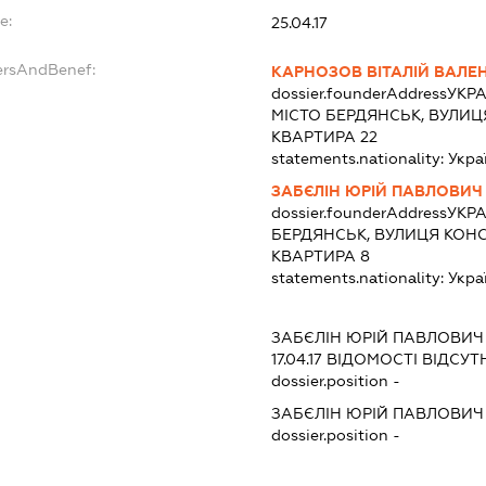
e:
25.04.17
ersAndBenef:
КАРНОЗОВ ВІТАЛІЙ ВАЛ
dossier.founderAddress
УКРА
МІСТО БЕРДЯНСЬК, ВУЛИЦ
КВАРТИРА 22
statements.nationality:
Укра
ЗАБЄЛІН ЮРІЙ ПАВЛОВИЧ
dossier.founderAddress
УКРА
БЕРДЯНСЬК, ВУЛИЦЯ КОНС
КВАРТИРА 8
statements.nationality:
Укра
ЗАБЄЛІН ЮРІЙ ПАВЛОВИЧ
17.04.17
ВІДОМОСТІ ВІДСУТН
dossier.position -
ЗАБЄЛІН ЮРІЙ ПАВЛОВИ
dossier.position -