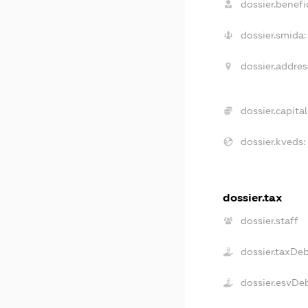
dossier.benefic
dossier.smida:
dossier.addres
dossier.capital
dossier.kveds:
dossier.tax
dossier.staff
dossier.taxDe
dossier.esvDe