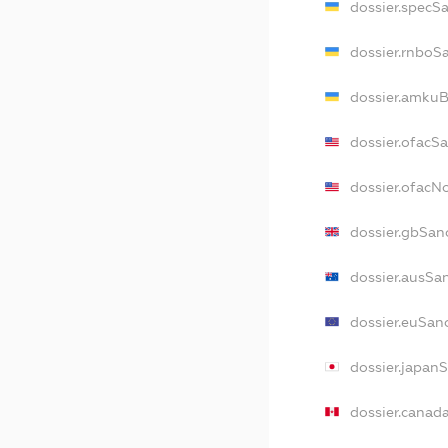
dossier.specS
dossier.rnboS
dossier.amkuB
dossier.ofacS
dossier.ofac
dossier.gbSan
dossier.ausSa
dossier.euSan
dossier.japan
dossier.canad