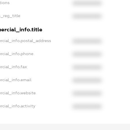
tions
XXXXXXXXXX
n_reg_title
XXXXXXXXXX
rcial_info.title
rcial_info.postal_address
XXXXXXXXXX
rcial_info.phone
XXXXXXXXXX
rcial_info.fax
XXXXXXXXXX
rcial_info.email
XXXXXXXXXX
rcial_info.website
XXXXXXXXXX
cial_info.activity
XXXXXXXXXX