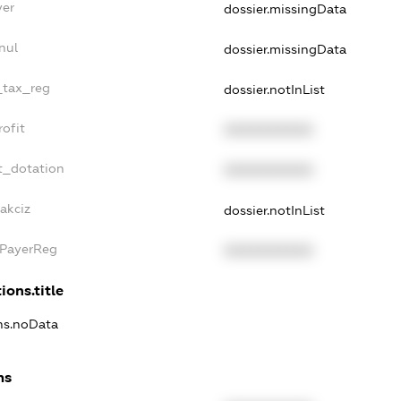
yer
dossier.missingData
nul
dossier.missingData
_tax_reg
dossier.notInList
ofit
XXXXXXXXXX
t_dotation
XXXXXXXXXX
akciz
dossier.notInList
xPayerReg
XXXXXXXXXX
ions.title
ons.noData
ns