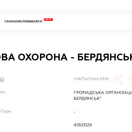
BETA
CAHEADER.PERSSEARCH
ОВА ОХОРОНА - БЕРДЯНСЬ
riskFactors.title
0
0
me:
ГРОМАДСЬКА ОРГАНІЗАЦІ
БЕРДЯНСЬК"
bType:
-
41303129