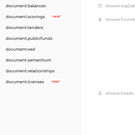
dossier.regDat
document.balances
document.scorings
new!
dossier.found
document.tenders
document.publicfunds
document.ved
document.semantrum
document.relationships
document.licenses
new!
dossier.heads: