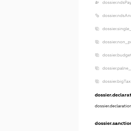
dossier.ndsPa
dossier.ndsAn
dossier.single
dossier.non_pr
dossier.budge
dossier.palne_
dossier.bigTa
dossier.declarat
dossier.declarati
dossier.sanctio