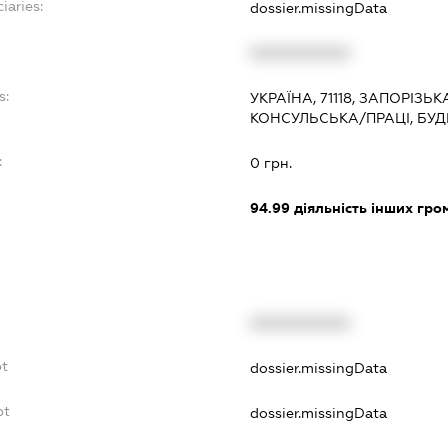
iaries:
dossier.missingData
XXXXXXXXXX
s:
УКРАЇНА, 71118, ЗАПОРІЗЬ
КОНСУЛЬСЬКА/ПРАЦІ, БУДИ
:
0 грн.
94.99
діяльність інших грома
XXXXXXXXXX
bt
dossier.missingData
bt
dossier.missingData