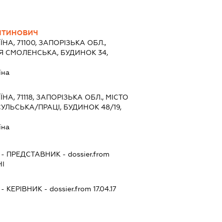
ЕНТИНОВИЧ
ЇНА, 71100, ЗАПОРІЗЬКА ОБЛ.,
Я СМОЛЕНСЬКА, БУДИНОК 34,
їна
ЇНА, 71118, ЗАПОРІЗЬКА ОБЛ., МІСТО
УЛЬСЬКА/ПРАЦІ, БУДИНОК 48/19,
їна
-
ПРЕДСТАВНИК
- dossier.from
І
Ч
-
КЕРІВНИК
- dossier.from 17.04.17