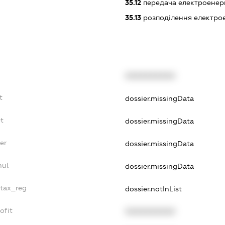
35.12
передача електроенерг
35.13
розподілення електрое
XXXXXXXXXX
t
dossier.missingData
t
dossier.missingData
er
dossier.missingData
nul
dossier.missingData
_tax_reg
dossier.notInList
ofit
XXXXXXXXXX