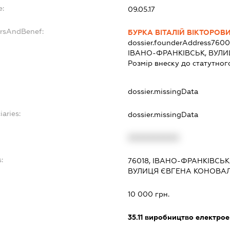
e:
09.05.17
ersAndBenef:
БУРКА ВІТАЛІЙ ВІКТОРОВ
dossier.founderAddress
7600
ІВАНО-ФРАНКІВСЬК, ВУЛИЦ
Розмір внеску до статутног
dossier.missingData
iaries:
dossier.missingData
XXXXXXXXXX
:
76018, ІВАНО-ФРАНКІВСЬК
ВУЛИЦЯ ЄВГЕНА КОНОВАЛ
10 000 грн.
35.11
виробництво електрое