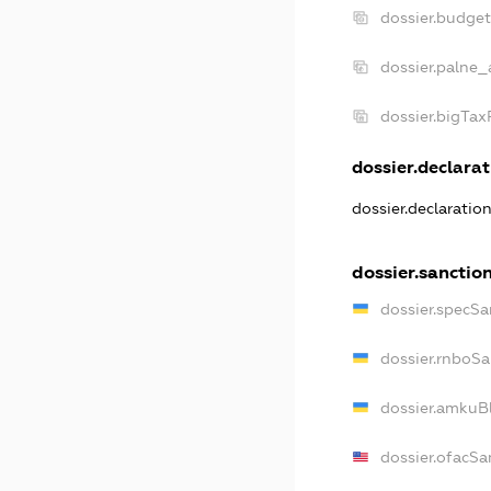
dossier.budge
dossier.palne_
dossier.bigTa
dossier.declarat
dossier.declaratio
dossier.sanctio
dossier.specSa
dossier.rnboSa
dossier.amkuBl
dossier.ofacSa