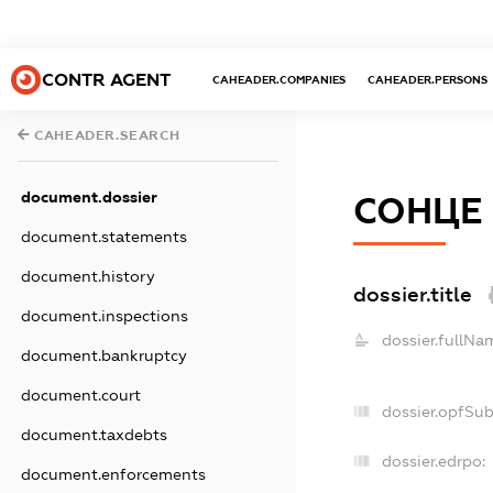
CONTR AGENT
CAHEADER.COMPANIES
CAHEADER.PERSONS
CAHEADER.SEARCH
document.dossier
СОНЦЕ
document.statements
document.history
dossier.title
document.inspections
dossier.fullNa
document.bankruptcy
document.court
dossier.opfSu
document.taxdebts
dossier.edrpo:
document.enforcements