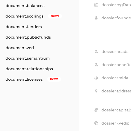
dossier.regDat
document.balances
document.scorings
new!
dossier.found
document.tenders
document.publicfunds
document.ved
dossier.heads:
document.semantrum
dossier.benefic
document.relationships
dossier.smida:
document.licenses
new!
dossier.address
dossier.capital:
dossier.kveds: