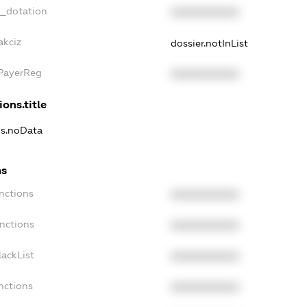
t_dotation
XXXXXXXXXX
akciz
dossier.notInList
xPayerReg
XXXXXXXXXX
ions.title
ns.noData
ns
nctions
XXXXXXXXXX
nctions
XXXXXXXXXX
ackList
XXXXXXXXXX
nctions
XXXXXXXXXX