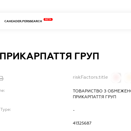
BETA
CAHEADER.PERSSEARCH
 ПРИКАРПАТТЯ ГРУП
riskFactors.title
0
0
me:
ТОВАРИСТВО З ОБМЕЖЕН
ПРИКАРПАТТЯ ГРУП
bType:
-
41325687