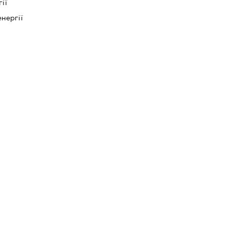
ії
нергії