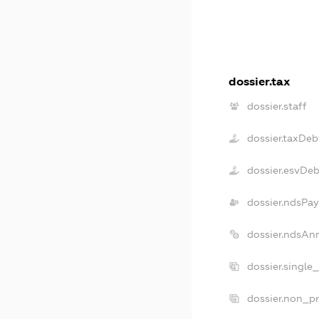
dossier.tax
dossier.staff
dossier.taxDeb
dossier.esvDeb
dossier.ndsPay
dossier.ndsAn
dossier.single
dossier.non_pr