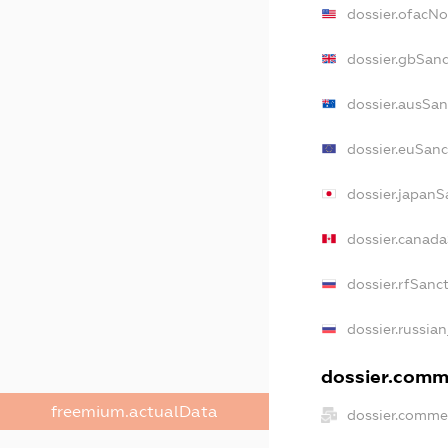
dossier.ofacN
dossier.gbSan
dossier.ausSan
dossier.euSanc
dossier.japanS
dossier.canad
dossier.rfSanc
dossier.russian
dossier.comme
freemium.actualData
dossier.comme