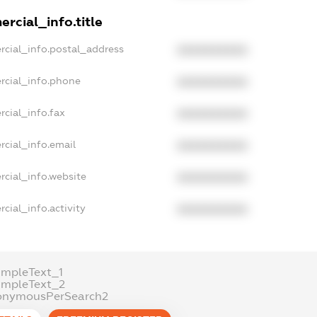
rcial_info.title
rcial_info.postal_address
XXXXXXXXXX
rcial_info.phone
XXXXXXXXXX
rcial_info.fax
XXXXXXXXXX
rcial_info.email
XXXXXXXXXX
rcial_info.website
XXXXXXXXXX
cial_info.activity
XXXXXXXXXX
ampleText_1
ampleText_2
onymousPerSearch2