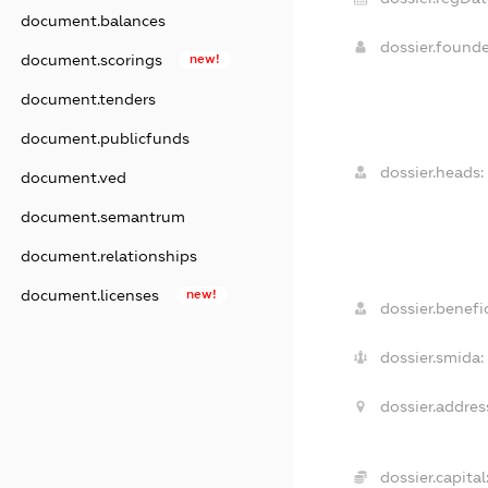
document.balances
dossier.found
document.scorings
new!
document.tenders
document.publicfunds
dossier.heads:
document.ved
document.semantrum
document.relationships
document.licenses
new!
dossier.benefic
dossier.smida:
dossier.addres
dossier.capital