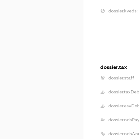
dossier.kveds:
dossier.tax
dossier.staff
dossier.taxDeb
dossier.esvDe
dossier.ndsPa
dossier.ndsAn