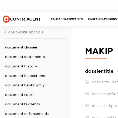
CONTR AGENT
CAHEADER.COMPANIES
CAHEADER.PERSONS
CAHEADER.SEARCH
document.dossier
МАКІР
document.statements
document.history
dossier.title
document.inspections
dossier.fullNa
document.bankruptcy
dossier.opfSu
document.court
document.taxdebts
dossier.edrpo:
document.enforcements
dossier.regDat