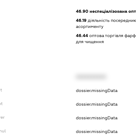
46.90
неспеціалізована опт
46.19
діяльність посередник
асортименту
46.44
оптова торгівля фарф
для чищення
XXXXXXXXXX
t
dossier.missingData
bt
dossier.missingData
yer
dossier.missingData
nul
dossier.missingData