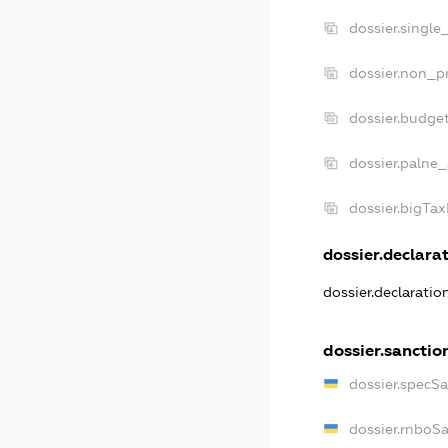
dossier.single
dossier.non_pr
dossier.budge
dossier.palne_
dossier.bigTa
dossier.declarat
dossier.declarati
dossier.sanctio
dossier.specS
dossier.rnboS