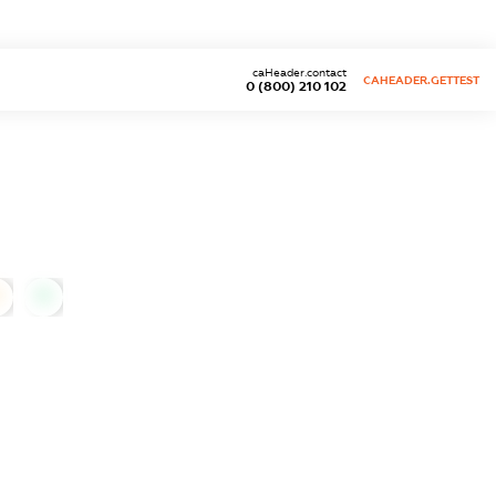
caHeader.contact
CAHEADER.GETTEST
0 (800) 210 102
0