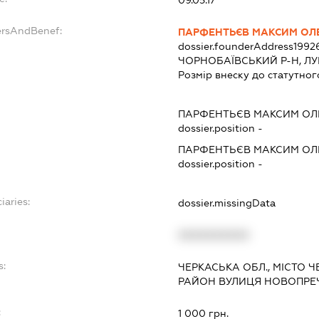
09.05.17
ersAndBenef:
ПАРФЕНТЬЄВ МАКСИМ ОЛ
dossier.founderAddress
1992
ЧОРНОБАЇВСЬКИЙ Р-Н, Л
Розмір внеску до статутног
ПАРФЕНТЬЄВ МАКСИМ О
dossier.position -
ПАРФЕНТЬЄВ МАКСИМ О
dossier.position -
iaries:
dossier.missingData
XXXXXXXXXX
s:
ЧЕРКАСЬКА ОБЛ., МІСТО 
РАЙОН ВУЛИЦЯ НОВОПРЕЧИ
:
1 000 грн.