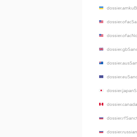
dossier.amkuB
dossier.ofacS
dossier.ofacN
dossier.gbSan
dossier.ausSa
dossier.euSan
dossier.japan
dossier.canad
dossier.rfSanc
dossier.russia