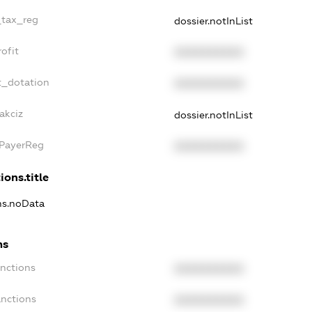
_tax_reg
dossier.notInList
ofit
XXXXXXXXXX
t_dotation
XXXXXXXXXX
akciz
dossier.notInList
xPayerReg
XXXXXXXXXX
ions.title
ons.noData
ns
anctions
XXXXXXXXXX
anctions
XXXXXXXXXX