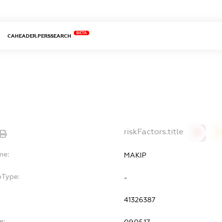
BETA
CAHEADER.PERSSEARCH
riskFactors.title
0
0
me:
МАКІР
bType:
-
41326387
e: