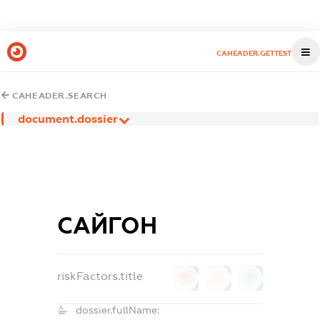
CAHEADER.GETTEST
CAHEADER.SEARCH
document.dossier
САЙГОН
riskFactors.title
0
0
0
dossier.fullName: