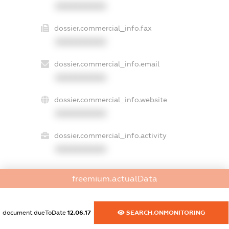
XXXXXXXXXX
dossier.commercial_info.fax
XXXXXXXXXX
dossier.commercial_info.email
XXXXXXXXXX
dossier.commercial_info.website
XXXXXXXXXX
dossier.commercial_info.activity
XXXXXXXXXX
freemium.actualData
freemium.exampleText_1
freemium.exampleText_2
freemium.anonymousPerSearch2
document.dueToDate
12.06.17
SEARCH.ONMONITORING