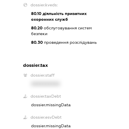
dossier.kveds:
80.10
діяльність приватних
охоронних служб
80.20
обслуговування систем
безпеки
80.30
проведення розслідувань
dossier.tax
dossier.staff
XXXXXXXXXX
dossier.taxDebt
dossier.missingData
dossier.esvDebt
dossier.missingData