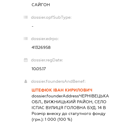
САЙГОН
dossier.opfSubType:
-
dossier.edrpo:
41326958
dossier.regDate:
10.05.17
dossier.foundersAndBenef:
ШТЕФЮК ІВАН КИРИЛОВИЧ
dossier.founderAddress
ЧЕРНІВЕЦЬКА
ОБЛ., ВИЖНИЦЬКИЙ РАЙОН, СЕЛО
ІСПАС ВУЛИЦЯ ГОЛОВНА БУД. 14 В
Розмір внеску до статутного фонду
(грн.):
1 000
(100 %)