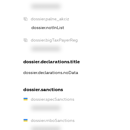
XXXXXXXXXX
dossier.palne_akciz
dossier.notInList
dossier.bigTaxPayerReg
XXXXXXXXXX
dossier.declarations.title
dossier.declarations.noData
dossier.sanctions
dossier.specSanctions
XXXXXXXXXX
dossier.rnboSanctions
XXXXXXXXXX