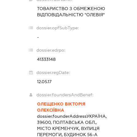
ТОВАРИСТВО З ОБМЕЖЕНОЮ
ВІДПОВІДАЛЬНІСТЮ "ОЛЕВІЯ"
dossier.opfSubType:
-
dossier.edrpo:
41333148
dossier.regDate:
12.05.17
dossier.foundersAndBenef:
ОЛЕЩЕНКО ВІКТОРІЯ
ОЛЕКСІЇВНА
dossier.founderAddress
УКРАЇНА,
39600, ПОЛТАВСЬКА ОБЛ.,
МІСТО КРЕМЕНЧУК, ВУЛИЦЯ
ПЕРЕМОГИ, БУДИНОК 56-А