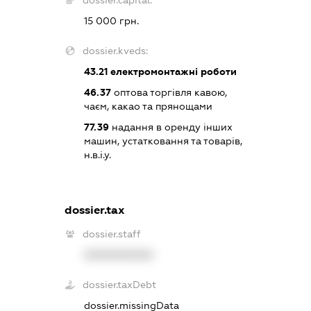
dossier.capital:
15 000 грн.
dossier.kveds:
43.21
електромонтажні роботи
46.37
оптова торгівля кавою,
чаєм, какао та прянощами
77.39
надання в оренду інших
машин, устатковання та товарів,
н.в.і.у.
dossier.tax
dossier.staff
XXXXXXXXXX
dossier.taxDebt
dossier.missingData