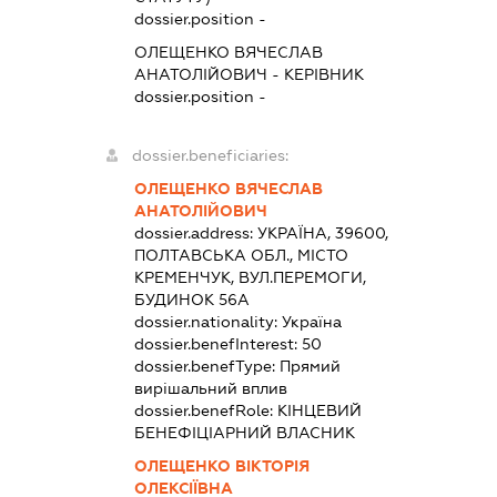
dossier.position -
ОЛЕЩЕНКО ВЯЧЕСЛАВ
АНАТОЛІЙОВИЧ
-
КЕРІВНИК
dossier.position -
dossier.beneficiaries:
ОЛЕЩЕНКО ВЯЧЕСЛАВ
АНАТОЛІЙОВИЧ
dossier.address:
УКРАЇНА, 39600,
ПОЛТАВСЬКА ОБЛ., МІСТО
КРЕМЕНЧУК, ВУЛ.ПЕРЕМОГИ,
БУДИНОК 56А
dossier.nationality:
Україна
dossier.benefInterest:
50
dossier.benefType:
Прямий
вирішальний вплив
dossier.benefRole:
КІНЦЕВИЙ
БЕНЕФІЦІАРНИЙ ВЛАСНИК
ОЛЕЩЕНКО ВІКТОРІЯ
ОЛЕКСІЇВНА