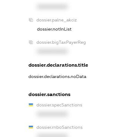
XXXXXXXXXX
dossier.palne_akciz
dossier.notInList
dossier.bigTaxPayerReg
XXXXXXXXXX
dossier.declarations.title
dossier.declarations.noData
dossier.sanctions
dossier.specSanctions
XXXXXXXXXX
dossier.rnboSanctions
XXXXXXXXXX