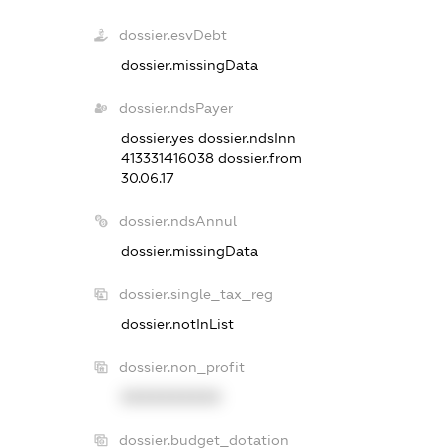
dossier.esvDebt
dossier.missingData
dossier.ndsPayer
dossier.yes
dossier.ndsInn
413331416038
dossier.from
30.06.17
dossier.ndsAnnul
dossier.missingData
dossier.single_tax_reg
dossier.notInList
dossier.non_profit
XXXXXXXXXX
dossier.budget_dotation