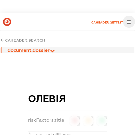
CAHEADER.GETTEST
CAHEADER.SEARCH
document.dossier
ОЛЕВІЯ
riskFactors.title
0
0
0
dossier.fullName: